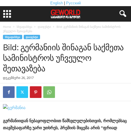
English
|
Русский
Home
სხვადასხვა
დაიჯესტი
Bild: გერმანიის შინაგან საქმეთა სამინისტროს
უჩვეულო შეთავაზება
ᲡᲮᲕᲐᲓᲐᲡᲮᲕᲐ
ᲓᲐᲘᲯᲔᲡᲢᲘ
Bild: გერმანიის შინაგან საქმეთა
სამინისტროს უჩვეულო
შეთავაზება
დეკემბერი 26, 2017
გერმანიიდან
ნებაყოფლობით
წამსვლელებისთვის
,
რომლებსაც
თავშესაფარზე
უარი
უთხრეს
,
პრემიის
მიცემა
არის
“
ფრიად