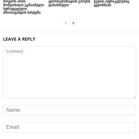
როგორ არის
გლობალიზაციის ეპოქის
ჭკუით აფრიკელებიც
მოწყობილი უკრაინული
დასასრული
გვჯობნიან
სტრატეგიული
პროპაგანდის სისტემა
LEAVE A REPLY