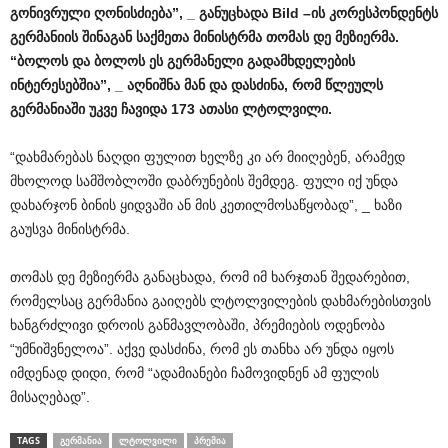
გონივრული
ღონისძიება
”, _
განუცხადა
Bild
–
ის
კორესპონდენტს
გერმანიის
შინაგან
საქმეთა
მინისტრმა
თომას
დე
მეზიერმა
.
“
ბოლოს
და
ბოლოს
ეს
გერმანელი
გადამხდელების
ინტერესებშია
”, _
აღნიშნა
მან
და
დასძინა
,
რომ
წლეულს
გერმანიაში
უკვე
ჩავიდა
173
ათასი
ლტოლვილი
.
“დახმარებას ნაღდი ფულით ხელზე კი არ მიიღებენ, არამედ
მხოლოდ სამშობლოში დაბრუნების შემდეგ. ფული იქ უნდა
დახარჯონ ბინის ყიდვაში ან მის კეთილმოსაწყობად”, _ ხაზი
გაუსვა მინისტრმა.
თომას დე მეზიერმა განაცხადა, რომ იმ ხარჯთან შედარებით,
რომელსაც გერმანია გაიღებს ლტოლვილების დახმარებისთვის
ხანგრძლივი დროის განმავლობაში, პრემიების ოდენობა
“უმნიშვნელოა”. აქვე დასძინა, რომ ეს თანხა არ უნდა იყოს
იმდენად დიდი, რომ “ადამიანები ჩამოვიდნენ ამ ფულის
მისაღებად”.
TAGS
ᲒᲔᲠᲛᲐᲜᲘᲐ
ᲚᲢᲝᲚᲕᲘᲚᲘ
ᲞᲠᲔᲛᲘᲐ