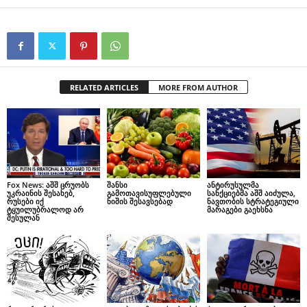
RELATED ARTICLES
MORE FROM AUTHOR
Fox News: აშშ ცრუობს
შანსი
ანტირუსულმა
უკრაინის შესახებ,
გამოთავისუფლებული
სანქციებმა აშშ აიძულა,
რუსები იქ
ნიშის შესავსებად
ნავთობის სტრატეგიული
ტყუილუბრალოდ არ
მარაგები გაეხსნა
შესულან