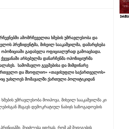
რჩევნებში
ამომრჩეველთა
ხმების
უმრავლესობა
და
ველოს
პრეზიდენტმა
,
მიხეილ
სააკაშვილმა
,
დამარცხება
»
ოპოზიციაში
გადასვლა
ოფიციალურად
გამოაცხადა
.
,
ქვეყანაში
არსებულმა
დანარჩენმა
ოპოზიციურმა
ალახეს
.
სამომავლო
გეგმებისა
და
მიმდინარე
ართველო
და
მსოფლიო
» «
თავისუფლი
საქართველოს
»
იც
უახლოეს
მომავალში
ქართული
პოლიტიკიდან
ხმების უმრავლესობა მოიპოვა, მიხეილ სააკაშვილმა კი
ებისგან მსგავს დემოკრატიულ ნაბიჯს საზოგადოების
პრინციპში, შეიძლება ითქვას, რომ ამ შედეგების