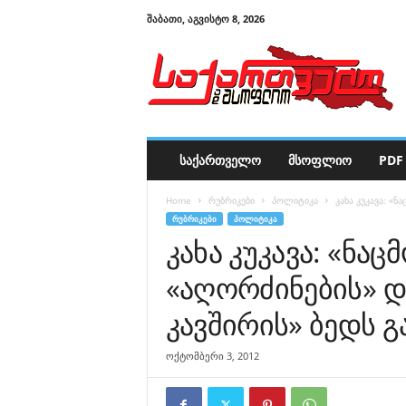
ᲨᲐᲑᲐᲗᲘ, ᲐᲒᲕᲘᲡᲢᲝ 8, 2026
ს
ა
ქ
ა
რ
თ
ვ
ᲡᲐᲥᲐᲠᲗᲕᲔᲚᲝ
ᲛᲡᲝᲤᲚᲘᲝ
PDF 
ე
ლ
Home
რუბრიკები
პოლიტიკა
კახა კუკავა: «
ო
ᲠᲣᲑᲠᲘᲙᲔᲑᲘ
ᲞᲝᲚᲘᲢᲘᲙᲐ
დ
კახა კუკავა: «ნა
ა
მ
«აღორძინების» დ
ს
ო
კავშირის» ბედს გ
ფ
ლ
ოქტომბერი 3, 2012
ი
ო