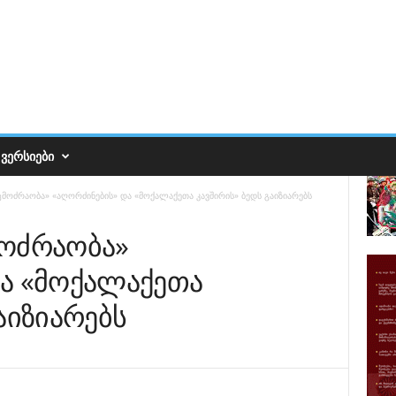
ᲕᲔᲠᲡᲘᲔᲑᲘ
ნაცმოძრაობა» «აღორძინების» და «მოქალაქეთა კავშირის» ბედს გაიზიარებს
ცმოძრაობა»
ა «მოქალაქეთა
აიზიარებს