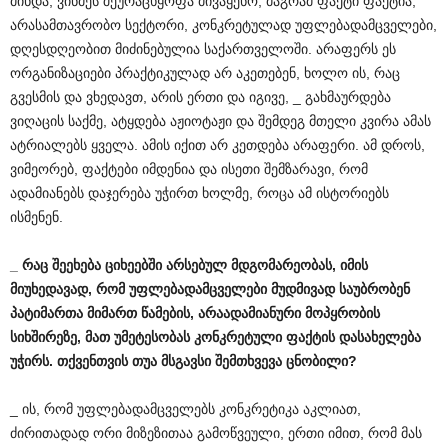
მინდა, ვინმეს შეურაცხყოფა მივაყენო, მაგრამ ფაქტი ფაქტია,
არასამთავრობო სექტორი, კონკრეტულად უფლებადამცველები,
დღესდღეობით მიძინებულია საქართველოში. არაფერს ეს
ორგანიზაციები პრაქტიკულად არ აკეთებენ, ხოლო ის, რაც
გვესმის და ვხედავთ, არის ერთი და იგივე, _ გახმაურდება
ვიღაცის საქმე, ატყდება აჟიოტაჟი და შემდეგ მთელი კვირა ამას
ატრიალებს ყველა. ამის იქით არ კეთდება არაფერი. ამ დროს,
ვიმეორებ, ფაქტები იმდენია და ისეთი შემზარავი, რომ
ადამიანებს დაჯერება უჭირთ ხოლმე, როცა ამ ისტორიებს
ისმენენ.
_
რაც
შეეხება
ციხეებში
არსებულ
მდგომარეობას
,
იმის
მიუხედავად
,
რომ
უფლებადამცველები
მუდმივად
საუბრობენ
პატიმართა
მიმართ
წამების
,
არაადამიანური
მოპყრობის
სიხშირეზე
,
მათ
უმეტესობას
კონკრეტული
ფაქტის
დასახელება
უჭირს
.
თქვენთვის
თუა
მსგავსი
შემთხვევა
ცნობილი
?
_ ის, რომ უფლებადამცველებს კონკრეტიკა აკლიათ,
ძირითადად ორი მიზეზითაა გამოწვეული, ერთი იმით, რომ მას