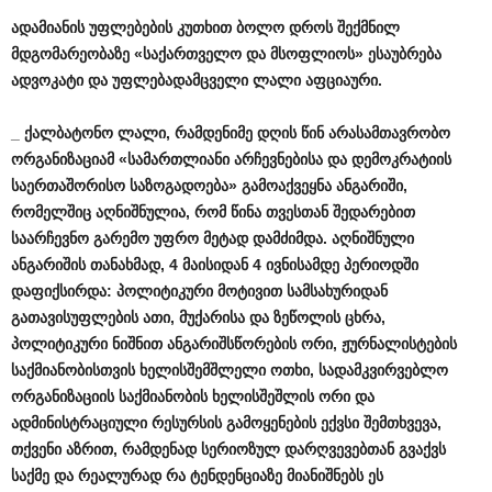
ადამიანის
უფლებების
კუთხით
ბოლო
დროს
შექმნილ
მდგომარეობაზე
«
საქართველო
და
მსოფლიოს
»
ესაუბრება
ადვოკატი
და
უფლებადამცველი
ლალი
აფციაური
.
_
ქალბატონო
ლალი
,
რამდენიმე
დღის
წინ
არასამთავრობო
ორგანიზაციამ
«
სამართლიანი
არჩევნებისა
და
დემოკრატიის
საერთაშორისო
საზოგადოება
»
გამოაქვეყნა
ანგარიში
,
რომელშიც
აღნიშნულია
,
რომ
წინა
თვესთან
შედარებით
საარჩევნო
გარემო
უფრო
მეტად
დამძიმდა
.
აღნიშნული
ანგარიშის
თანახმად
, 4
მაისიდან
4
ივნისამდე
პერიოდში
დაფიქსირდა
:
პოლიტიკური
მოტივით
სამსახურიდან
გათავისუფლების
ათი
,
მუქარისა
და
ზეწოლის
ცხრა
,
პოლიტიკური
ნიშნით
ანგარიშსწორების
ორი
,
ჟურნალისტების
საქმიანობისთვის
ხელისშემშლელი
ოთხი
,
სადამკვირვებლო
ორგანიზაციის
საქმიანობის
ხელისშეშლის
ორი
და
ადმინისტრაციული
რესურსის
გამოყენების
ექვსი
შემთხვევა
,
თქვენი
აზრით
,
რამდენად
სერიოზულ
დარღვევებთან
გვაქვს
საქმე
და
რეალურად
რა
ტენდენციაზე
მიანიშნებს
ეს