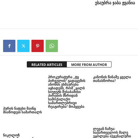
ესაუბრა
ჯაბა
ჟვანია
RELATED ARTICLES
MORE FROM AUTHOR
პურის ნატეხი მაინც
პროკურატურა „ტვ
კანონის წინაშე ყველა
მიაწოდეთ სამართალს
პირველის“ გადაცემის
თანასწორია?
ანონსს ეხმაურება
აცხადებს, რომ „ყალბ
სიუჟეტს შესაბამისი
პირების მხრიდან
სამოქალაქო
სამართლებრივი
რეაგირება“ მოჰყვება
ლევან ჩაჩუა:
საქართველოს მალე
ნიკოლოზ
ეყოლება იუვენალური
ჯეირანაშვილი: არ
ფაშისტების
ვფიქრობ, რომ ჰააგის
ქვედანაყოფები