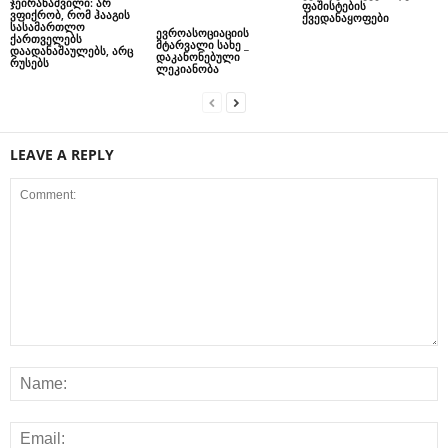
სასამართლო
ევროასოციაციის
ქართველებს
მტარვალი სახე _
დაადანაშაულებს, არც
დაკანონებული
რუსებს
ლეკიანობა
LEAVE A REPLY