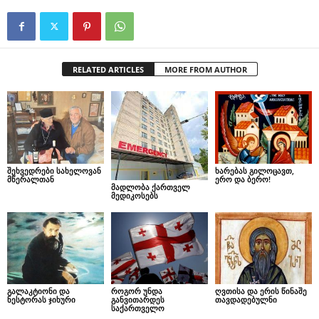
RELATED ARTICLES
MORE FROM AUTHOR
შეხვედრები სახელოვან
ხარებას გილოცავთ,
მწერალთან
ერო და ბერო!
მადლობა ქართველ
მედიკოსებს
გალაკტიონი და
როგორ უნდა
ღვთისა და ერის წინაშე
ნესტორას ჯიხური
განვითარდეს
თავდადებულნი
საქართველო