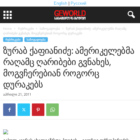
English
|
Русский
Home
რუბრიკები
საზოგადოება
ზურაბ ქაფიანიძე: ამერიკელებმა რაღამც
ღარიბები გვნახეს, მოგვჩერებიან როგორც დურაკებს
ᲠᲣᲑᲠᲘᲙᲔᲑᲘ
ᲡᲐᲖᲝᲒᲐᲓᲝᲔᲑᲐ
ზურაბ ქაფიანიძე: ამერიკელებმა
რაღამც ღარიბები გვნახეს,
მოგვჩერებიან როგორც
დურაკებს
აპრილი 21, 2011