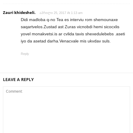
Zauri khidesheli.
აპრილი 25, 2017 At 1:13 am
Didi madloba q-no Tea es interviu rom shemounaxe
saqartvelos.Zustad ast Zuras vicnobdi hemi sicocxlis
yovel monakvetsi.is ar cvlida tavis shexedulebebs .aseti
iyo da asetad darha.Venacvale mis ukvdav suls.
Reply
LEAVE A REPLY