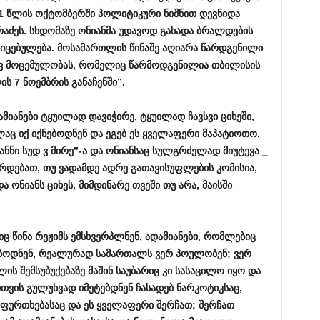
1
წლის
ოქტომბერში
პოლიტიკური
ნიშნით
დევნიდა
რაძეს
.
სხდომაზე
ონიანმა
უდავოდ
გახადა
ბრალდების
კიცებულება
.
მოსამართლის
წინაშე
აღიარა
წარდგენილი
ვ
მოცემულობას
,
რომელიც
წარმოდგენილია
თბილისის
ის
7
ნოემბრის
განაჩენში
”.
ამიანები
ტყუილად
დავიჭირე
,
ტყუილად
ჩავსვი
ციხეში
,
ლაც
იქ
იქნებოდნენ
და
ეგებ
ეს
ყველაფერი
მაპატიოთო
.
ანნი
სუდ
ვ
მირე
”-
ა
და
ონიანსაც
სულგრძელად
მიუტევა
_
ირდებათ
,
თუ
ვადამდე
ადრე
გათავისუფლების
კომისია
,
და
ონიანს
ციხეს
,
მიმდინარე
თვეში
თუ
არა
,
მაისში
იც
წინა
რეჟიმს
ემსხვერპლნენ
,
ადამიანები
,
რომლებიც
ბოდნენ
,
რეალურად
სამართალს
ვერ
პოულობენ
;
ვერ
ლის
შემსუბუქებაზე
მაშინ
საუბარიც
კი
სასაცილო
იყო
და
თვის
გულუხვად
იმეტებდნენ
ჩასადებ
ნარკოტიკსაც
,
აფურთხებასაც
და
ეს
ყველაფერი
შერჩათ
;
შერჩათ