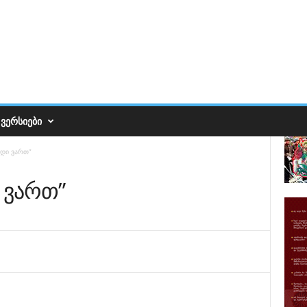
ᲕᲔᲠᲡᲘᲔᲑᲘ
ნდი ვართ”
 ვართ”