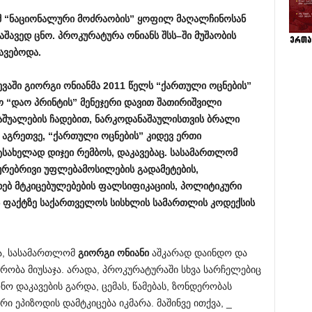
მ
“
ნაციონალური
მოძრაობის
”
ყოფილ
მაღალჩინოსან
აშავედ
ცნო
.
პროკურატურა
ონიანს
შსს
–
ში
მუშაობის
ავებოდა
.
ევაში
გიორგი
ონიანმა
2011
წელს
“
ქართული
ოცნების
”
ო
“
დაო
პრინტის
”
მენეჯერი
დავით
შათირიშვილი
აშუალების
ჩადებით
,
ნარკოდანაშაულისთვის
ბრალი
,
აგრეთვე
, “
ქართული
ოცნების
”
კიდევ
ერთი
ტსახელად
დიჯეი
რემბოს
,
დაკავებაც
.
სასამართლომ
ურებრივი
უფლებამოსილების
გადამეტების
,
ხებ
მტკიცებულებების
ფალსიფიკაციის
,
პოლიტიკური
ფაქტზე
საქართველოს
სისხლის
სამართლის
კოდექსის
სა, სასამართლომ
გიორგი
ონიანი
აშკარად დაინდო და
რობა მიუსაჯა. არადა, პროკურატურაში სხვა სარჩელებიც
ონო დაკავების გარდა, ცემას, წამებას, ზონდერობას
ი ეპიზოდის დამტკიცება იკმარა. მაშინვე ითქვა, _