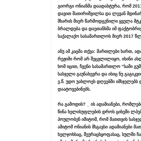
გიორგი
ონიანმა
დაადასტურა
,
რომ
201
დავით
შათირიშვილსა
და
ლევან
მდინა
მხარის
მიერ
წარმოდგენილი
ყველა
მტ
ბრალდება
და
დაეთანხმა
იმ
ფაქტობრი
საქალაქო
სასამართლოს
მიერ
2017
წლ
ანუ
ამ
კაცმა
თქვა
:
მართლები
ხართ
,
ად
რეჟიმი
რომ
არ
შეცვლილიყო
,
ისინი
ახ
ხომ
იცით
,
ჩვენი
სასამართლო
“
სამი
გუმ
სასჯელი
გაუნახევრა
და
ისიც
ნუ
გაგიკვ
ე
.
წ
.
უდო
უახლოეს
დღეებში
იმსჯელებს
დაატოვებინებს
.
რა
გამოდის
? _
ის
ადამიანები
,
რომლებ
წინა
ხელისუფლების
დროს
ციხეში
ლპე
პოულობენ
იმიტომ
,
რომ
მათთვის
სასჯე
ამიტომ
ონიანის
მსგავსი
ადამიანები
მათ
ხელჯოხსაც
,
შეურაცხყოფასაც
,
სულში
ჩ