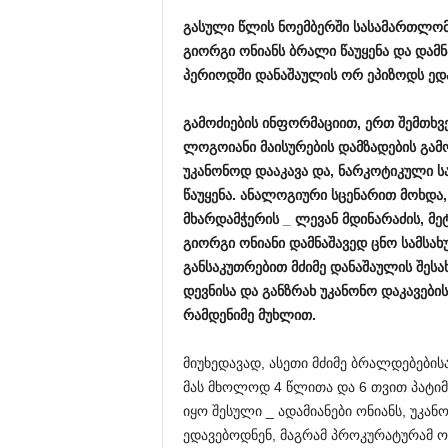
გასული
წლის
ნოემბერში
სასამართლო
გიორგი
ონიანს
ბრალი
წაუყენა
და
დამნ
პერიოდში
დანაშაულის
ორ
ეპიზოდს
ედ
გამოძიების
ინფორმაციით
,
ერთ
შემთხვ
ლოგოიანი
მაისურების
დამზადების
გამ
უკანონოდ
დააკავა
და
,
ნარკოტიკული
ს
წაუყენა
.
ანალოგიური
სცენარით
მოხდა
მხარდამჭერის
_
ლევან
მდინარაძის
,
მე
გიორგი
ონიანი
დამნაშავედ
ცნო
სამსახ
განსაკუთრებით
მძიმე
დანაშაულის
შესა
დევნისა
და
განზრახ
უკანონო
დაკავების
რამდენიმე
მუხლით
.
მიუხედავად, ასეთი მძიმე ბრალდებები
მას მხოლოდ 4 წლითა და 6 თვით პატიმ
იყო შესული _ ადამიანები ონიანს, უკან
ედავებოდნენ, მაგრამ პროკურატურამ ორ