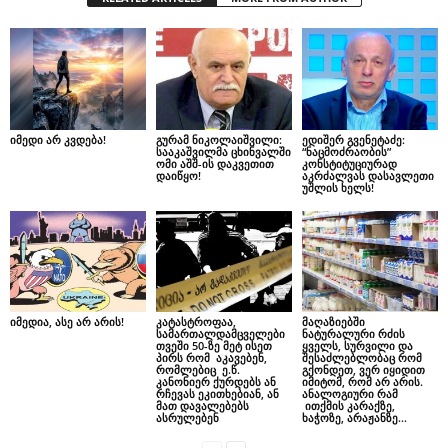
იმედი არ კვდება!
გურამ ნიკოლაიშვილი:
ედიშერ გვენეტაძე:
სააკაშვილმა ცხინვალში
“ნაცმოძრაობის”
ომი აშშ-ის დაკვეთით
კონსტიტუციურად
დაიწყო!
აკრძალვას დასავლეთი
უშლის ხელს!
იმედია, ასე არ არის!
კატასტროფაა,
მაღაზიებში
სამართალდამცველები
ნატურალური რძის
თვეში 50-ზე მეტ ისეთ
ყველს, სურვილი და
პირს რომ აკავებენ,
შესაძლებლობაც რომ
რომლებიც ე.წ.
გქონდეთ, ვერ იყიდით
კანონიერ ქურდებს ან
იმიტომ, რომ არ არის.
რჩევას ეკითხებიან, ან
ანალოგიური რამ
მათ დავალებებს
ითქმის კარაქზე,
ასრულებენ
ხაჭოზე, არაჟანზე…