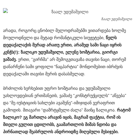
ზაალ უდუმაშვილი
არადა, როგორც ცნობილ მელოდრამებში ვითარდება ხოლმე
მოულოდნელი და მეტად რომანტიკული სიუჟეტები,
წელს
დედაქალაქის
მერად
არათუ
ერთი
,
არამედ
სამი
ნაცი
იყრის
კენჭს
(!):
ზალიკო
უდუმაშვილი
,
ელენე
ხოშტარია
,
გიორგი
ვაშაძე
.
ერთი, “გირჩმა” არ შემოგვთავაზა თავისი ნაცი, თორემ
დანარჩენი სამი ყოფილი “ნაცპარტია” მონდომებით იბრძვის
დედაქალაში თავისი მერის დასასმელად.
ბრძოლის ხერხებით უფრო ხოშტარია და უდუმაშვილი
უახლოვდებიან ერთმანეთს, ვაშაძე “კონსტრუქციულს” “აწვება”
და “მე იუსტიციის სახლები ავაშენე”-იმიჯიდან ვერაფრით
გამოდის. მთავარი “დამრტყმელი ძალა” მაინც ზალიკოა.
რატომ
ზალიკო
?
ეგ
მართლა
არავინ
იცის
,
მაგრამ
ფაქტია
,
რომ
ის
მთელი
გულით
ცდილობს
,
გაამართლოს
მიშას
ნდობა
და
პირნათლად
შეასრულოს
ანდროიდზე
მიღებული
მესიჯები
.