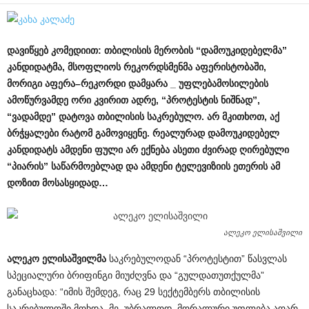
დავიწყებ
კომედიით
:
თბილისის
მერობის
“
დამოუკიდებელმა
”
კანდიდატმა
,
მსოფლიოს
რეკორდსმენმა
აფერისტობაში
,
მორიგი
აფერა
–
რეკორდი
დამყარა
_
უფლებამოსილების
ამოწურვამდე
ორი
კვირით
ადრე
, “
პროტესტის
ნიშნად
”,
“
ვადამდე
”
დატოვა
თბილისის
საკრებულო
.
არ
მკითხოთ
,
აქ
ბრჭყალები
რატომ
გამოვიყენე
.
რეალურად
დამოუკიდებელ
კანდიდატს
ამდენი
ფული
არ
ექნება
ასეთი
ძვირად
ღირებული
“
პიარის
”
საწარმოებლად
და
ამდენი
ტელევიზიის
ეთერის
ამ
დოზით
მოსასყიდად
…
ალეკო ელისაშვილი
ალეკო
ელისაშვილმა
საკრებულოდან “პროტესტით” წასვლას
სპეციალური ბრიფინგი მიუძღვნა და “გულდათუთქულმა”
განაცხადა: “იმის შემდეგ, რაც 29 სექტემბერს თბილისის
საკრებულოში მოხდა, მე, უბრალოდ, მორალური უფლება აღარ