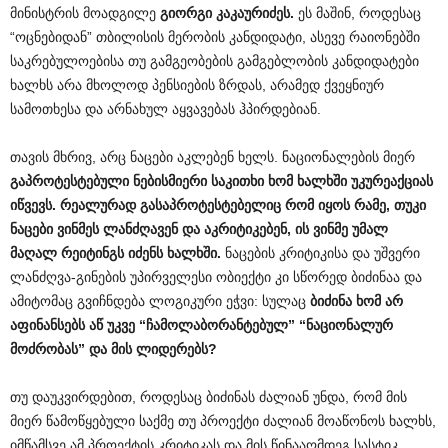
მინისტრის მოადგილე
გიორგი
კაკაურიძეს
.
ეს მაშინ, როდესაც
“ოცნებიდან” თბილისის მერობის კანდიდატი, ასევე რაიონებში
საკრებულოებისა თუ გამგეობების გამგებლობის კანდიდატები
ხალხს არა მხოლოდ პენსიების ზრდას, არამედ ქვეყნიურ
სამოთხესა და არნახულ აყვავებას ჰპირდებიან.
თავის მხრივ, არც ნაცები აკლებენ ხელს. ნაციონალების მიერ
გაპროტესტებული
ნებისმიერი
საკითხი
ხომ
ხალხში
უკურეაქციას
იწვევს
.
რეალურად
გასაპროტესტებელიც
რომ
იყოს
რამე
,
თუკი
ნაცები
ვინმეს
ლანძღავენ
და
აკრიტიკებენ
,
ის
ვინმე
უმალ
მაღალ
რეიტინგს
იძენს
ხალხში
.
ნაცების კრიტიკისა და უშვერი
ლანძღვა-გინების უპირველესი ობიექტი კი სწორედ ბიძინაა და
ამიტომაც გვიჩნდება ლოგიკური ეჭვი: სულაც
ბიძინა
ხომ
არ
აფინანსებს
აწ
უკვე
“
ჩამოლაბორანტებულ
” “
ნაციონალურ
მოძრობას
”
და
მის
ლიდერებს
?
თუ დაუკვირდებით, როდესაც ბიძინას ძალიან უნდა, რომ მის
მიერ წამოწყებული საქმე თუ პროექტი ძალიან მოაწონოს ხალხს,
იმწამსვე ამ პროექტის კრიტიკას და მის წინააღმდეგ სასტიკ