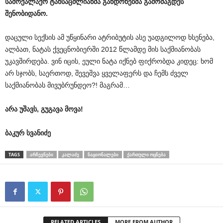
სამოქალაქო
ტანსაცმლიანმა
განდონებმა
გამომაგდეს
შენობიდანო
.
დაცული სექსის ამ უწყინარი ატრიბუტის ასე უადგილოდ ხსენება,
ალბათ, ნატას ქვეცნობიერში 2012 წლამდე მის საქმიანობას
უკავშირდება. ვინ იცის, ეული ნატა იქნებ ფიქრობდა კიდეც: ხომ
არ სჯობს, საერთოდ, შევეშვა ყველაფერს და ჩემს ძველ
საქმიანობას მივუბრუნდეო?! მაგრამ…
არა
უშავს
,
გუგავა
მოვა
!
ბაკურ
სვანიძე
TAGS
ᲐᲠᲩᲔᲕᲜᲔᲑᲘ
ᲙᲐᲚᲐᲫᲔ
ᲜᲐᲪᲘᲝᲜᲐᲚᲔᲑᲘ
ᲥᲐᲠᲗᲣᲚᲘ ᲝᲪᲜᲔᲑᲐ
RELATED ARTICLES
MORE FROM AUTHOR