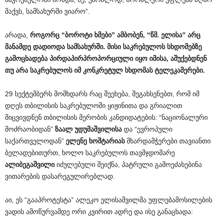
მაქვს, სამსახურში ვიარო”.
არადა,
როგორც
“
ბოროტი
ხმები
”
ამბობენ
, “
წმ
.
ელისა
”
არც
მანამდე
დადიოდა
სამსახურში
.
მისი
საკრებულოს
სხდომებზე
გამოცხადება
პირდაპირპროპორციული
იყო
იმისა
,
აშუქებდნენ
თუ
არა
საკრებულოს
იმ
კონკრეტულ
სხდომას
ტელეკამერები
.
29 სექტემბერს მომხდარს რაც შეეხება, შეგახსენებთ, რომ იმ
დღეს თბილისის საკრებულოში ყიჟინითა და გრიალით
მიცვივდნენ თბილისის მერობის კანდიდატების: “ნაციონალური
მოძრაობიდან”
ზაალ
უდუმაშვილისა
და “ევროპული
საქართველოდან”
ელენე
ხოშტარიას
მხარდამჭერები თავიანთი
ბელადებითურთ, ხოლო საკრებულოს თავმჯდომარე
ალიბეგაშვილი
იძულებული შეიქნა, პატრული გამოეძახებინა
ვითარების დასარეგულირებლად.
აი, ეს “გააპროტესტა” ალეკო ელისაშვილმა უფლებამოსილების
ვადის ამოწურვამდე ორი კვირით ადრე და ისე განაცხადა: