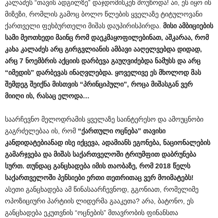
კალაძეს “თავის ადგილზე” დაჯდომისკენ მოუწოდა! აი, ეს იყო ის
მიზეზი, რომლის გამოც ბოლო წლების ყველაზე ტიტულოვანი
ქართველი ფეხბურთელი მიშას დაუპირისპირდა.
მისი
ამბიციების
სამი
მეოთხედი
მაინც
რომ
დაეკმაყოფილებინათ
,
აშკარაა
,
რომ
კახა
კალაძეს
არც
გირგვლიანის
ამბავი
ააღელვებდა
დიდად
,
არც
7
ნოემბრის
აქციის
დარბევა
გაუღვიძებდა
ნამუსს
და
არც
“
იმედის
”
დარბევას
ინაღვლებდა
.
ყოველივე
ეს
მხოლოდ
მას
შემდეგ
შეიქნა
მისთვის
“
პრინციპული
”,
როცა
მიშასგან
ვერ
მიიღი
ის
,
რასაც
ელოდა
…
საარჩევნო მელოდრამის ყველაზე საინტერესო და ამოუცნობი
გაგრძელებაა ის, რომ
“
ქართული
ოცნება
”
თავისი
კანდიდატებიანად
ისე
იქცევა
,
ადამიანს
ეგონება
,
ნაციონალების
გამარჯვება
და
მიშას
საქართველოში
ტრიუმფით
დაბრუნება
სურთ
.
თუნდაც
განცხადება
იმის
თაობაზე
,
რომ
2018
წელს
საქართველოში
პენსიები
ერთი
თეთრითაც
ვერ
მოიმატებს
!
ასეთი განცხადება ამ წინასაარჩევნოდ, გგონიათ, რომელიმე
ოპოზიციური პარტიის ლიდერმა გააკეთა? არა, ბატონო, ეს
განცხადება ეკუთვნის “ოცნების” მთავრობის ფინანსთა