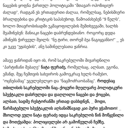
ნაცების ყოფნა ქართულ პოლიტიკაში “მთავარ ოპოზიციურ
ძალად”, რადგან ეს ერთადერთი ძალაა, რომელსაც, ნებისმიერი
ბრალდებისა და კრიტიკის საპასუხოდ, წამოაძახებენ “9 წელს”,
ხოლო მთავრობისადმი უკმაყოფილების შემთხვევაში, ხალხს
შეაშინებენ: მანიაკი ნაცები დაბრუნდებიანო. როგორც დედა
აშინებს ჭირვეულ შვილს: “ნუ ტირი, თორემ ბუა წაგიყვანსო!” _ ეს
კი უკვე “უჟასების”, ანუ საშინელებათა ჟანრია.
ამავე ჟანრიდან იყო ის, რომ საკრებულოში მივარდნილი
“პარტიზანი მებაღე”
ნატა
ფერაძე
,
რომელსაც, ალბათ, ეგონა,
ემანდ, მეც ჩემთვის სახეიროს გამოვკრავ ხელს რამესო,
“ოცნებამაც” უგულებელყო და “ნაცმოძრაობამაც”.
როდესაც
თბილისის
საკრებულოში
ნაც
–
ქოცური
მღელვარე
პოლიტიკური
სპექტაკლი
დასრულდა
და
დაღლილი
ნაცები
და
ქოცები
,
ალბათ
,
სადმე
რესტორანში
ერთად
დასხდნენ
, _
მოდი
,
წარმატებული
სპექტაკლის
აღსანიშნავად
კაი
პური
ვჭამოთო
! _
მხოლოდ
ეული
ნატა
ფერაძე
იდგა
საკრებულოს
წინ
მოწყენილი
და
მოთქვამდა
:
პოლიციელები
არ
გამოწეულან
ჩემზე
,