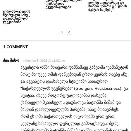
ელენე თევდორაძე და
ფაშისტების
სოზარ სუბარი ე.წ. ციხის
ქვედანაყოფები
ბუნტის საქმეზე?
ევროასოციაციის
მტარვალი სახე _
დაკანონებული
ლეკიანობა
1 COMMENT
ძია მიხო
იანვარი 5, 2021 At 11:02 pm
აგვისტოს ომში მთავარი დამნაშავე გაზეთმა “ვაშინგტონ
პოსტ.მა” უკვე ომის დაწყებიდან ერთი კვირის თავზე ანუ
15 აგვისტოს დაასახელა სტატიაში სათაურით
“საქართველოს უგუნურება” (Georgia’s Recklessness). ეს
სტატია, ისევე როგორც ტალიავინის დასკვნა,
ქართველი მკითხველს დაუმალეს ბატონმა მიშამ და
მასთან დაახლოვებულმა პირებმა. ისიც მოახერხეს,
რომ ეს ომი საქართველოს ისტორიაში ერთ-ერთ
ყველაზე სასახელო ფურცლად გამოაცხადეს. მერე
გაბრაზებულმა ბატონმა მიშამ გორში სტალინის ძეგლის