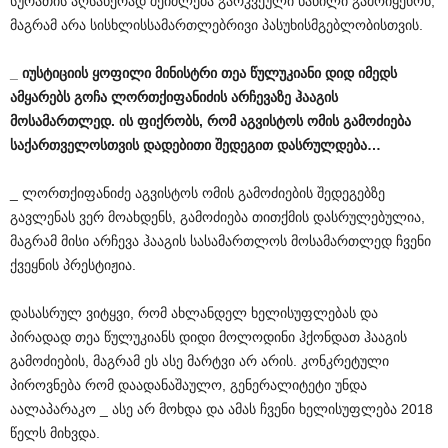
სურათის აღსაწერად შეიძლება გარკვეული ნაწილი გამოიყენონ,
მაგრამ არა სისხლისსამართლებრივი პასუხისმგებლობისთვის.
_
იუსტიციის
ყოფილი
მინისტრი
თეა
წულუკიანი
დიდ
იმედს
ამყარებს
გოჩა
ლორთქიფანიძის
არჩევაზე
ჰააგის
მოსამართლედ
.
ის
ფიქრობს
,
რომ
აგვისტოს
ომის
გამოძიება
საქართველოსთვის
დადებითი
შედეგით
დასრულდება
…
_ ლორთქიფანიძე აგვისტოს ომის გამოძიების შედეგებზე
გავლენას ვერ მოახდენს, გამოძიება თითქმის დასრულებულია,
მაგრამ მისი არჩევა ჰააგის სასამართლოს მოსამართლედ ჩვენი
ქვეყნის პრესტიჟია.
დასასრულ ვიტყვი, რომ ახლანდელ ხელისუფლებას და
პირადად თეა წულუკიანს დიდი მოლოდინი ჰქონდათ ჰააგის
გამოძიების, მაგრამ ეს ასე მარტვი არ არის. კონკრეტული
პიროვნება რომ დაადანაშაულო, გენერალიტეტი უნდა
აალაპარაკო _ ასე არ მოხდა და ამას ჩვენი ხელისუფლება 2018
წელს მიხვდა.