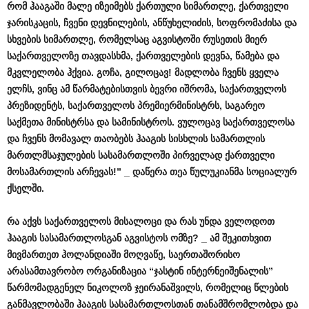
რომ
ჰააგაში
მალე
იზეიმებს
ქართული
სიმართლე
,
ქართველი
ჯარისკაცის
,
ჩვენი
დევნილების
,
ანწუხელიძის
,
სოფრომაძისა
და
სხვების
სიმართლე
,
რომელსაც
აგვისტოში
რუსეთის
მიერ
საქართველოზე
თავდასხმა
,
ქართველების
დევნა
,
წამება
და
მკვლელობა
ჰქვია
.
გოჩა
,
გილოცავ
!
მადლობა
ჩვენს
ყველა
ელჩს
,
ვინც
ამ
წარმატებისთვის
ბევრი
იშრომა
,
საქართველოს
პრეზიდენტს
,
საქართველოს
პრემიერმინისტრს
,
საგარეო
საქმეთა
მინისტრსა
და
სამინისტროს
.
ვულოცავ
საქართველოსა
და
ჩვენს
მომავალ
თაობებს
ჰააგის
სისხლის
სამართლის
მართლმსაჯულების
სასამართლოში
პირველად
ქართველი
მოსამართლის
არჩევას
!” _
დაწერა
თეა
წულუკიანმა
სოციალურ
ქსელში
.
რა
აქვს
საქართველოს
მისალოცი
და
რას
უნდა
ველოდოთ
ჰააგის
სასამართლოსგან
აგვისტოს
ომზე
? _
ამ
შეკითხვით
მივმართეთ
ჰოლანდიაში
მოღვაწე
,
საერთაშორისო
არასამთავრობო
ორგანიზაცია
“
ჯასტინ
ინტერნეიშენალის
”
წარმომადგენელ
ნიკოლოზ
ჯეირანაშვილს
,
რომელიც
წლების
განმავლობაში
ჰააგის
სასამართლოსთან
თანამშრომლობდა
და