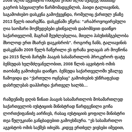
2008
წლის
აგვისტოს
ომიდან
ერთი
წლის
შემდეგ
იმხანად
გაეროს
სპეციალური
წარმომადგენლის
,
ჰაიდი
ტალიავინის
,
საგამოძიებო
დასკვნა
გამოქვეყნდა
,
რომელიც
ქართულ
ენაზე
2013
წელს
ითარგმნა
.
დასკვნაში
ეწერა
: “
არაპროვოცირებული
ღია
საომარი
მოქმედებები
ცხინვალის
დაბომბვით
დაიწყო
საქართველომ
,
მაგრამ
შეუძლებელია
,
მთელი
პასუხისმგებლობა
მხოლოდ
ერთ
მხარეს
დაეკისროს
”.
როგორც
ჩანს
,
ტალიავინის
დასკვნაში
2009
წელს
ჩაწერილი
ეს
ფრაზა
ვიღაცას
არ
მოეწონა
და
2015
წლის
მარტში
ჰააგის
სასამართლოს
პროკურორ
ფატუ
ბენსუდას
ხელმძღვანელობით
, 2008
წლის
აგვისტოს
ომის
თაობაზე
გამოძიება
დაიწყო
.
ბენსუდა
საქართველოში
უმალვე
ჩამოვიდა
და
“
ქართული
ოცნებაც
”
გამოძიების
უსწრაფესად
დასრულებას
დაჰპირდა
ქართველ
ხალხს
…
რამდენიმე
დღის
წინათ
ჰააგის
სასამართლოს
მოსამართლედ
საქართველოს
იუსტიციის
მინისტრად
წარდგენილი
გოჩა
ლორთქიფანიძე
აირჩიეს
,
რასაც
იუსტიციის
ყოფილი
მინისტრი
თეა
წულუკიანი
განცხადებით
გამოეხმაურა
. “
ეს
სასამართლო
აგვისტოს
ომის
საქმეს
იძიებს
.
კიდევ
ერთხელ
ვივსები
იმედით
,