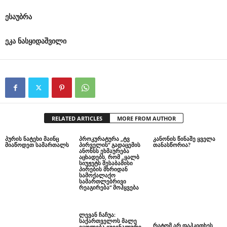
ესაუბრა
ეკა
ნასყიდაშვილი
RELATED ARTICLES
MORE FROM AUTHOR
პურის ნატეხი მაინც
პროკურატურა „ტვ
კანონის წინაშე ყველა
მიაწოდეთ სამართალს
პირველის“ გადაცემის
თანასწორია?
ანონსს ეხმაურება
აცხადებს, რომ „ყალბ
სიუჟეტს შესაბამისი
პირების მხრიდან
სამოქალაქო
სამართლებრივი
რეაგირება“ მოჰყვება
ლევან ჩაჩუა:
საქართველოს მალე
რატომ არ დაჰკითხეს
ეყოლება იუვენალური