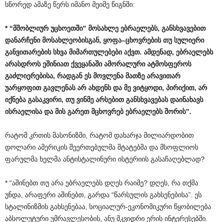
სწორედ ამაზე წერს იმანო მეიმე წიგნში:
* “
მშობლიურ
უცხოეთში
”
მოსახლე
ებრაელებს
,
განსხვავებით
დანარჩენი
მოსახლეობისგან
,
ყოფა
–
ცხოვრების
თუ
სულიერი
განვითარების
სხვა
მიმართულებები
აქვთ
.
ამდენად
,
ებრაელებს
არასდროს
ეშინიათ
ქვეყანაში
ამორალური
ატმოსფეროს
გაძლიერებისა
,
რადგან
ეს
მოვლენა
მათზე
არავითარ
უარყოფით
გავლენას
არ
ახდენს
და
მე
ვიტყოდი
,
პირიქით
,
არ
იქნება
გასაკვირი
,
თუ
ვინმე
არსებით
განსხვავებას
დაინახავს
ისრაელისა
და
მის
გარეთ
მცხოვრებ
ებრაელებს
შორის
”.
რატომ კრთის მასონიზმი, რატომ დახარჯა მილიარდობით
დოლარი ამერიკის შეერთებულმა შტატებმა და მსოფლიოს
ფარულმა ხელმა ანტისტალინური ისტერიის გასაჩაღებლად?
* “აშინებთ თუ არა ებრაელებს დღეს რაიმე? დღეს, რა თქმა
უნდა, არაფერი აშინებთ, გარდა “წარსულის გახსენებისა”. ეს
სტალინიზმის გახსენებაა, სოციალურ-ეკონომიკური წყობილება
აბსოლუტური უმრავლესობის, ანუ მკვიდრი ერის ინტერესებში.