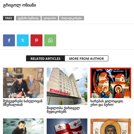
გრიგოლ
ონიანი
TAGS
ᲓᲔᲜᲘᲖᲐ ᲡᲣᲛᲑᲐᲫᲔ
ᲓᲝᲚᲐᲠᲘ
ᲞᲝᲚᲘᲢᲘᲙᲝᲡᲔᲑᲘ
RELATED ARTICLES
MORE FROM AUTHOR
შეხვედრები სახელოვან
ხარებას გილოცავთ,
მწერალთან
ერო და ბერო!
მადლობა ქართველ
მედიკოსებს