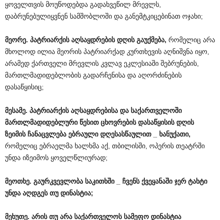
ყოველთვის მოუწოდებდა გადახვეწილ მრევლს,
დაბრუნებულიყვნენ სამშობლოში და განემტკიცებინათ ოჯახი;
მეორე
.
პატრიარქის
აღსაყდრების
დღის
გაუქმება
,
რომელიც არა
მხოლოდ ილია მეორის პატრიარქად კურთხევის აღნიშვნა იყო,
არამედ ქართველი მრევლის კვლავ ეკლესიაში შებრუნების,
მართლმადიდებლობის გადარჩენისა და აღორძინების
დასაწყისიც;
მესამე
.
პატრიარქის
აღსაყდრებისა
და
საქართველოში
მართლმადიდებლური
წესით
ცხოვრების
დასაწყისის
დღის
ზეიმის
ჩანაცვლება
ებრაული
დღესასწაულით
_
ხანუქათი
,
რომელიც ებრაელმა ხალხმა აქ, თბილისში, ოპერის თეატრში
უნდა იზეიმოს ყოველწლიურად;
მეოთხე
.
გაურკვევლობა
საკითხში
_
ჩვენს
ქვეყანაში
ჯერ
ტახტი
უნდა
აღდგეს
თუ
დინასტია
;
მეხუთე
.
არის
თუ
არა
საქართველოს
სამეფო
დინასტია