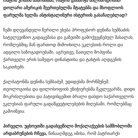
რატომ
კრთის
მასონიზმი
,
რატომ
დახარჯა
მილიარდობით
დოლარი
ამერიკის
შეერთებულმა
შტატებმა
და
მსოფლიოს
ფარულმა
ხელმა
ანტისტალინური
ისტერიის
გასაჩაღებლად
?
ჩემი დღევანდელი წერილი ეხება პროფესორ დენიზა სუმბაძის
სატელევიზიო გადაცემასა და გაზეთში გამოქვეყნებულ მასალას,
რომლებშიც მან ფართოდ მიმოიხილა ეკლესიის როლი და
ადგილი საზოგადოებაში, აგრეთვე, ნათელი მოჰფინა
ქართველი ერის სამეფო დინასტიისა და ტახტის აღდგენის
საკითხებს.
ქალბატონმა დენიზა სუმბაძემ, უდიდესმა მორწმუნემ,
თეოლოგიისა და ფილოსოფიის უნიჭიერესმა მკვლევარმა, დიდი
მოკრძალებითა და პატივისცემით ბრალი დასდო საქართველოს
ეკლესიას ფარული გადაწყვეტილებების მიღებაში, რომლებმაც
გამოიწვია:
პირველი
.
უცხოეთში
გადახვეწილი
მოქალაქეების
სამშობლოში
არდაბრუნების
რჩევა
,
წინააღმდეგ იმისა, რომ პატრიარქი