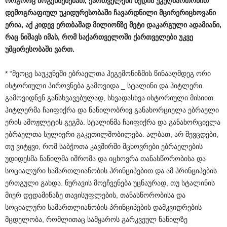
როგორც
მოგეხსენებათ
,
ქართველები
ბედის
უკუღმართობით
დემოგრაფიულ
უკიდურესობაში
ჩავარდნილი
მცირერიცხოვანი
ერია
,
აქ
კიდევ
ერთბაშად
მილიონზე
მეტი
დაკარგული
ადამიანი
,
რაც
ნიშავს
იმას
,
რომ
საქართველოში
ქართველები
უკვე
უმცირესობაში
ვართ
.
* “მეოცე საუკუნეში ებრაელთა ჰეგემონიზმის წინააღმდეგ ორი
ისტორიული პიროვნება გამოვიდა _ სტალინი და ჰიტლერი.
გამოვიდნენ განსხვავებულად, სხვადასხვა ისტორიული მისიით.
ჰიტლერმა ჩაიფიქრა და ნაწილობრივ განახორციელა ებრაელი
ერის ამოჟლეტის გეგმა. სტალინმა ჩაიფიქრა და განახორციელა
ებრაელთა სულიერი გაკეთილშობილება. ალბათ, არ შევცდები,
თუ ვიტყვი, რომ საბჭოთა კავშირში მცხოვრები ებრაელების
უდიდესმა ნაწილმა იშრომა და იცხოვრა თანასწორობისა და
სოციალური სამართლიანობის პრინციპებით და ამ პრინციპების
ერთგული გახდა. ნურავის მოეჩვენება უცნაურად, თუ სტალინის
მიერ დედამიწაზე თავისუფლების, თანასწორობისა და
სოციალური სამართლიანობის პრინციპების დამკვიდრების
მცდელობა, რომლითაც სამყაროს გარკვეულ ნაწილზე