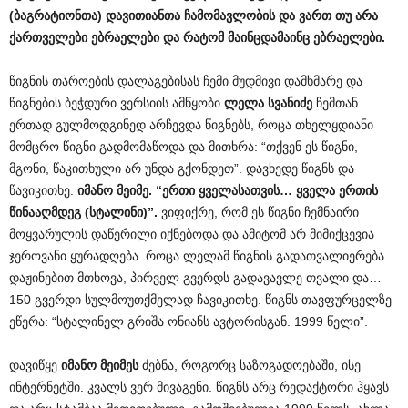
(
ბაგრატიონთა
)
დავითიანთა
ჩამომავლობის
და
ვართ
თუ
არა
ქართველები
ებრაელები
და
რატომ
მაინცდამაინც
ებრაელები
.
წიგნის თაროების დალაგებისას ჩემი მუდმივი დამხმარე და
წიგნების ბეჭდური ვერსიის ამწყობი
ლელა
სვანიძე
ჩემთან
ერთად გულმოდგინედ არჩევდა წიგნებს, როცა თხელყდიანი
მომცრო წიგნი გადმომაწოდა და მითხრა: “თქვენ ეს წიგნი,
მგონი, წაკითხული არ უნდა გქონდეთ”. დავხედე წიგნს და
წავიკითხე:
იმანო
მეიმე
. “
ერთი
ყველასათვის
…
ყველა
ერთის
წინააღმდეგ
(
სტალინი
)”.
ვიფიქრე, რომ ეს წიგნი ჩემნაირი
მოყვარულის დაწერილი იქნებოდა და ამიტომ არ მიმიქცევია
ჯეროვანი ყურადღება. როცა ლელამ წიგნის გადათვალიერება
დაჟინებით მთხოვა, პირველ გვერდს გადავავლე თვალი და…
150 გვერდი სულმოუთქმელად ჩავიკითხე. წიგნს თავფურცელზე
ეწერა: “სტალინელ გრიშა ონიანს ავტორისგან. 1999 წელი”.
დავიწყე
იმანო
მეიმეს
ძებნა, როგორც საზოგადოებაში, ისე
ინტერნეტში. კვალს ვერ მივაგენი. წიგნს არც რედაქტორი ჰყავს