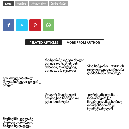
TAGS
ᲑᲐᲕᲨᲕᲘ
ᲘᲜᲢᲔᲚᲔᲥᲢᲘ
ᲛᲔᲪᲜᲘᲔᲠᲔᲑᲘ
RELATED ARTICLES
MORE FROM AUTHOR
რამდენიმე ფაქტი ახალი
წლისა და ნაძვის ხის
“მის სამყარო _ 2018”-ის
შესახებ, რომლებიც,
ტიტული ფილიპინელმა
ალბათ, არ იცოდით
ლამაზმანმა მოიპოვა
ვინ შეხვდება ახალ
წელს პირველი და ვინ _
ბოლო
როგორ მოიქცევიან
“თურქი ანჯელინა” –
ზოდიაქოს ნიშნები თუ
რატომ შეარქვა
გემი ჩაიძირება
მაყურებელმა ცნობილ
თურქ მსახიობს ეს
ზედმეტსახელი?!
მიუნხენში ყველაზე
ძვირად ღირებული
ნაძვის ხე დადგეს