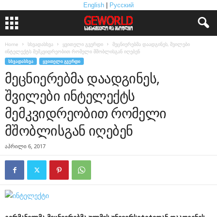
English
|
Русский
Home
სხვადასხვა
ყვითელი გვერდი
მეცნიერებმა დაადგინეს, შვილები
ინტელექტს მემკვიდრეობით რომელი მშობლისგან იღებენ
ᲡᲮᲕᲐᲓᲐᲡᲮᲕᲐ
ᲧᲕᲘᲗᲔᲚᲘ ᲒᲕᲔᲠᲓᲘ
მეცნიერებმა დაადგინეს,
შვილები ინტელექტს
მემკვიდრეობით რომელი
მშობლისგან იღებენ
აპრილი 6, 2017