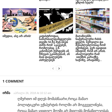
უშლის ხელს!
იმედია, ასე არ არის!
კატასტროფაა,
მაღაზიებში
სამართალდამცველები
ნატურალური რძის
თვეში 50-ზე მეტ ისეთ
ყველს, სურვილი და
პირს რომ აკავებენ,
შესაძლებლობაც რომ
რომლებიც ე.წ.
გქონდეთ, ვერ იყიდით
კანონიერ ქურდებს ან
იმიტომ, რომ არ არის.
რჩევას ეკითხებიან, ან
ანალოგიური რამ
მათ დავალებებს
ითქმის კარაქზე,
ასრულებენ
ხაჭოზე, არაჟანზე…
1 COMMENT
ირმა
აპრილი 26, 2018 At 10:12 am
ღმერთო იმ დღეს მომასწაარი,როცა მამაო
პოლიტიკური ექსპერტის როლში არ მოგვევლინება,
როცა მამაო ყვითელ შოუში არ მიიღებს მონაწილეობას.