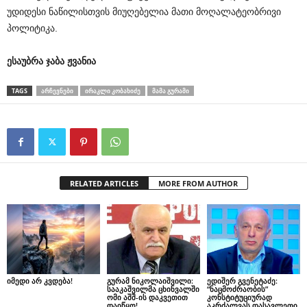
უდიდესი ნაწილისთვის მიუღებელია მათი მოღალატეობრივი
პოლიტიკა.
ესაუბრა
ჯაბა
ჟვანია
TAGS
ᲐᲠᲩᲔᲕᲜᲔᲑᲘ
ᲘᲠᲐᲙᲚᲘ ᲙᲝᲑᲐᲮᲘᲫᲔ
ᲛᲐᲛᲐ ᲒᲣᲠᲐᲛᲘ
RELATED ARTICLES
MORE FROM AUTHOR
იმედი არ კვდება!
გურამ ნიკოლაიშვილი:
ედიშერ გვენეტაძე:
სააკაშვილმა ცხინვალში
“ნაცმოძრაობის”
ომი აშშ-ის დაკვეთით
კონსტიტუციურად
დაიწყო!
აკრძალვას დასავლეთი