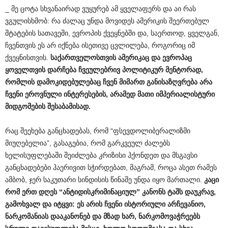
_ მე ცოტა სხვანაირად ვუყურებ ამ ყველაფერს და აი რას
ვგულისხმობ: რა ძალაც უნდა მოვიდეს ამერიკის შეერთებულ
შტატების სათავეში, ევროპის ქვეყნებში და, საერთოდ, ყველგან,
ჩვენთვის ეს არ იქნება ისეთივე ცვლილება, როგორიც იმ
ქვეყნისთვის.
საქართველოსთვის
ამერიკაც
და
ევროპაც
ყოველთვის
დარჩება
ჩვეულებრივ
პოლიტიკურ
მენტორად
,
რომლის
დამოკიდებულებაც
ჩვენ
მიმართ
განისაზღვრება
არა
ჩვენი
ეროვნული
ინტერესების
,
არამედ
მათი
იმპერიალისტური
მიდგომების
შესაბამისად
.
რაც შეეხება განცხადებას, რომ “ფსევდოლიბერალიზმი
მიუღებელია”, გასაგებია, რომ გარკვეულ ძალებს
ხელისუფლებაში შეიძლება კრიზისი ჰქონდეთ და მსგავსი
განცხადებები ჰაერივით სჭირდებათ, მაგრამ, როცა ასეთ რამეს
ამბობ, ჯერ საკუთარი სინდისის წინაშე უნდა იყო მართალი.
კაცი
რომ
ერთ
დღეს
“
ანტიდისკრიმინაციულ
”
კანონს
ტაშს
დაუკრავ
,
გამოხვალ
და
იტყვი
:
ეს
არის
ჩვენი
ისტორიული
არჩევანიო
,
ნარკომანიას
დააკანონებ
და
მზად
ხარ
,
ნარკომოვაჭრეებს