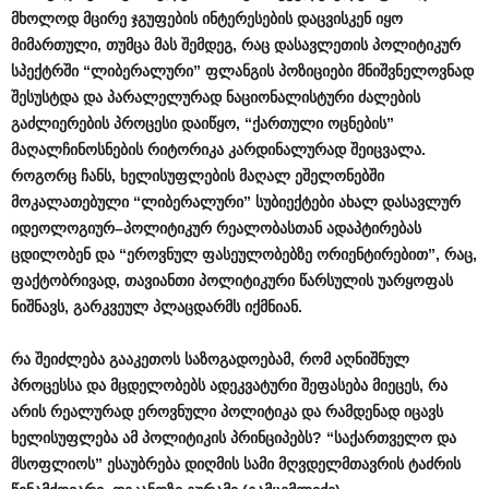
მხოლოდ
მცირე
ჯგუფების
ინტერესების
დაცვისკენ
იყო
მიმართული
,
თუმცა
მას
შემდეგ
,
რაც
დასავლეთის
პოლიტიკურ
სპექტრში
“
ლიბერალური
”
ფლანგის
პოზიციები
მნიშვნელოვნად
შესუსტდა
და
პარალელურად
ნაციონალისტური
ძალების
გაძლიერების
პროცესი
დაიწყო
, “
ქართული
ოცნების
”
მაღალჩინოსნების
რიტორიკა
კარდინალურად
შეიცვალა
.
როგორც
ჩანს
,
ხელისუფლების
მაღალ
ეშელონებში
მოკალათებული
“
ლიბერალური
”
სუბიექტები
ახალ
დასავლურ
იდეოლოგიურ
–
პოლიტიკურ
რეალობასთან
ადაპტირებას
ცდილობენ
და
“
ეროვნულ
ფასეულობებზე
ორიენტირებით
”,
რაც
,
ფაქტობრივად
,
თავიანთი
პოლიტიკური
წარსულის
უარყოფას
ნიშნავს
,
გარკვეულ
პლაცდარმს
იქმნიან
.
რა
შეიძლება
გააკეთოს
საზოგადოებამ
,
რომ
აღნიშნულ
პროცესსა
და
მცდელობებს
ადეკვატური
შეფასება
მიეცეს
,
რა
არის
რეალურად
ეროვნული
პოლიტიკა
და
რამდენად
იცავს
ხელისუფლება
ამ
პოლიტიკის
პრინციპებს
? “
საქართველო
და
მსოფლიოს
”
ესაუბრება
დიღმის
სამი
მღვდელმთავრის
ტაძრის