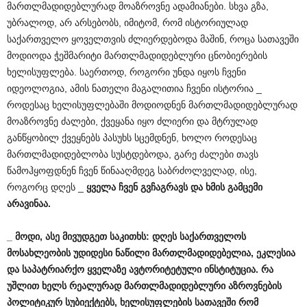
მართლმადიდებლურად მოაზროვნე ადამიანები. სხვა გზა,
უბრალოდ, არ არსებობს, იმიტომ, რომ ისტორიულად
საქართველო ყოველთვის ძლიერდებოდა მაშინ, როცა სათავეში
მოდიოდა ჭეშმარიტი მართლმადიდებლური ცნობიერების
ხელისუფლება. საერთოდ, როგორი უნდა იყოს ჩვენი
იდეოლოგია, ამის ნათელი მაგალითია ჩვენი ისტორია _
როდესაც ხელისუფლებაში მოდიოდნენ მართლმადიდებლურად
მოაზროვნე ძალები, ქვეყანა იყო ძლიერი და მტრულად
განწყობილ ქვეყნებს პასუხს სცემდნენ, ხოლო როდესაც
მართლმადიდებლობა სუსტდებოდა, გარე ძალები თავს
წამოჰყოფდნენ ჩვენ წინააღმდეგ საბრძოლველად, ისე,
როგორც დღეს _
ყველა
ჩვენ
გვჩაგრავს
და
ხმის
გამცემი
არავინაა
.
_
მოდი
,
ასე
მივუდგეთ
საკითხს
:
დღეს
საქართველოს
მოსახლეობის
უდიდესი
ნაწილი
მართლმადიდებელია
,
ეკლესია
და
საპატრიარქო
ყველაზე
ავტორიტეტული
ინსტიტუცია
.
რა
უშლით
ხელს
რეალურად
მართლმადიდებლური
აზროვნების
პოლიტიკურ
სუბიექტებს
,
ხელისუფლების
სათავეში
რომ