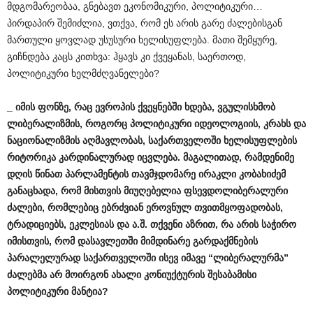
მდგომარეობაა, გნებავთ ეკონომიკური, პოლიტიკური…
პირდაპირ შემიძლია, ვთქვა, რომ ეს არის გარე ძალებისგან
მართული ყოვლად უსუსური ხელისუფლება. მათი შემყურე,
გიჩნდება კაცს კითხვა: ჰყავს კი ქვეყანას, საერთოდ,
პოლიტიკური ხელმძღვანელები?
_
იმის
ფონზე
,
რაც
ევროპის
ქვეყნებში
ხდება
,
ვგულისხმობ
ლიბერალიზმის
,
როგორც
პოლიტიკური
იდეოლოგიის
,
კრახს
და
ნაციონალიზმის
აღმავლობას
,
საქართველოში
ხელისუფლების
რიტორიკა
კარდინალურად
იცვლება
.
მაგალითად
,
რამდენიმე
დღის
წინათ
პარლამენტის
თავმჯდომარე
ირაკლი
კობახიძემ
განაცხადა
,
რომ
მისთვის
მიუღებელია
ფსევდოლიბერალური
ძალები
,
რომლებიც
ებრძვიან
ეროვნულ
თვითმყოფადობას
,
ტრადიციებს
,
ეკლესიას
და
ა
.
შ
.
თქვენი
აზრით
,
რა
არის
საჭირო
იმისთვის
,
რომ
დასავლეთში
მიმდინარე
გარდაქმნების
პარალელურად
საქართველოში
ისევ
იმავე
“
ლიბერალურმა
”
ძალებმა
არ
მოირგონ
ახალი
კონიუქტურის
შესაბამისი
პოლიტიკური
მანტია
?