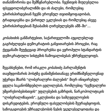
თანასწორობა
და
შემწყნარებლობა
.
ჩვენთვის
მიუღებელია
ფსევდოლიბერალიზმი
და
ის
ძალები
,
რომლებიც
უპირისპირდებიან
ჩვენს
ეროვნულ
თვითმყოფადობას
,
ტრადიციებსა
და
ქართულ
ეკლესიას
და
რომლებიც
ასევე
უპირისპირდებიან
შესაბამის
ღირებულებებს
აშშ
–
ში
”…
კობახიძის
განმარტებით
,
საქართველოში
აუცილებლად
გაგრძელდება
დემოკრატიის
განვითარების
პროცესი
,
რაც
ქვეყანაში
შეუქცევად
პროგრესსა
და
ევროპული
სტანდარტის
დემოკრატიული
სისტემის
ჩამოყალიბებას
უზრუნველყოფს
.
შეგახსენებთ
,
რომ
ირაკლი
კობახიძე
პარლამენტის
თავმჯდომარის
პოსტზე
დანიშვნისთანავე
ერთმნიშვნელოვნად
უჭერდა
მხარს
“
ლიბერალური
ძალების
”
მიერ
ინიცირებულ
ყველა
საკანონმდებლო
ცვლილებას
,
რომლებიც
“
სექსუალური
უმცირესობებისთვის
”
უფლებების
გაზრდის
,
ნარკოპოლიტიკის
“
ლიბერალიზაციის
”,
ეკლესიისა
და
სამღვდელოების
დისკრედიტების
,
ეროვნული
ფასეულობების
შეურაცხყოფის
,
საზოგადოების
უმრავლესობის
ნების
უგულებელყოფისა
და