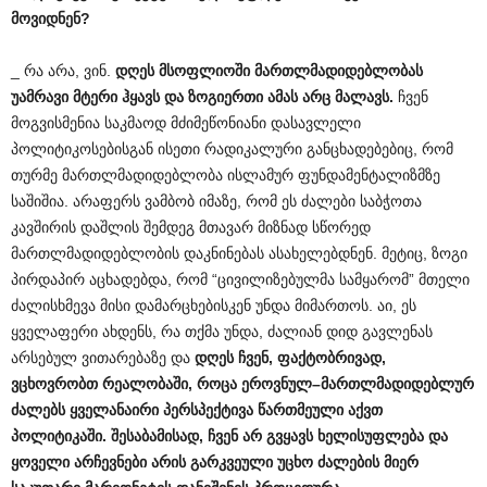
მოვიდნენ
?
_ რა არა, ვინ.
დღეს
მსოფლიოში
მართლმადიდებლობას
უამრავი
მტერი
ჰყავს
და
ზოგიერთი
ამას
არც
მალავს
.
ჩვენ
მოგვისმენია საკმაოდ მძიმეწონიანი დასავლელი
პოლიტიკოსებისგან ისეთი რადიკალური განცხადებებიც, რომ
თურმე მართლმადიდებლობა ისლამურ ფუნდამენტალიზმზე
საშიშია. არაფერს ვამბობ იმაზე, რომ ეს ძალები საბჭოთა
კავშირის დაშლის შემდეგ მთავარ მიზნად სწორედ
მართლმადიდებლობის დაკნინებას ასახელებდნენ. მეტიც, ზოგი
პირდაპირ აცხადებდა, რომ “ცივილიზებულმა სამყარომ” მთელი
ძალისხმევა მისი დამარცხებისკენ უნდა მიმართოს. აი, ეს
ყველაფერი ახდენს, რა თქმა უნდა, ძალიან დიდ გავლენას
არსებულ ვითარებაზე და
დღეს
ჩვენ
,
ფაქტობრივად
,
ვცხოვრობთ
რეალობაში
,
როცა
ეროვნულ
–
მართლმადიდებლურ
ძალებს
ყველანაირი
პერსპექტივა
წართმეული
აქვთ
პოლიტიკაში
.
შესაბამისად
,
ჩვენ
არ
გვყავს
ხელისუფლება
და
ყოველი
არჩევნები
არის
გარკვეული
უცხო
ძალების
მიერ