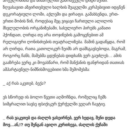
არეულობითა და სიხარულით გამოწვეული დიდი ზეიმი.
ზღვასავით აზვირთებული ხალხის შუაგულში კერპებივით იდგნენ
დეკორატიული ლომი, აქლემი და ჟირაფი. გამახსენდა, ერთ-
ერთი შობის წინ, როდესაც მეც ვიყავი ჩართული ალილოს
მსვლელობის ორგანიზებაში, სასულიერო პირებს კამათი
ჰქონდათ, ღირდა თუ არა თოჯინების გამოყენებით ამ
რელიგიური ღონისძიების თეატრალიზება. მაშინ გადაწყდა, რომ
არ ღირდა, რათა კათოლიკურ ზეიმს არ დამსგავსებოდა, მაგრამ,
როგორც ჩანს, მამებმა ცდუნებას დიდხანს ვერ გაუძლეს… ამის
გააზრება ვერც კი მოვასწარი, რომ მანქანის ფანჯრიდან თათიას
ამპარტავნულ-ნიშნისმოგებითი ხმა შემომესმა:
_ აქ რას აკეთებ, ბექა?
ეს სწორედ ის ბოლო წვეთი აღმოჩნდა, რომელიც ჩემს
სიმყრალით სავსე ფსიქიკურ ჭურჭელში ვეღარ ჩავტიე.
_
რას
ვაკეთებ
და
ძაღლს
ვასეირნებ
,
ვერ
ხედავ
,
შენი
დედა
მოვ
…
ან
,!?
თუ
შენგან
ავიღო
კურთხევა
,
ძაღლის
ქუჩაში