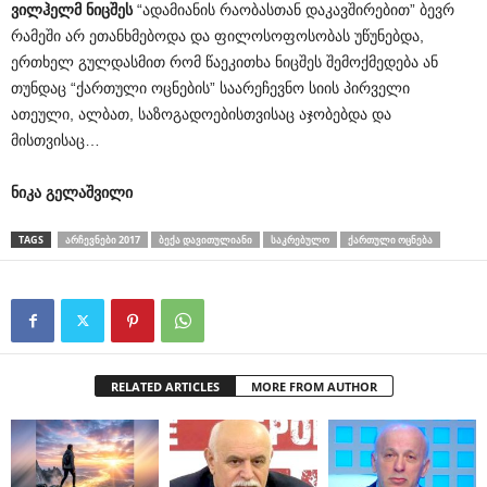
ვილჰელმ
ნიცშეს
“ადამიანის რაობასთან დაკავშირებით” ბევრ
რამეში არ ეთანხმებოდა და ფილოსოფოსობას უწუნებდა,
ერთხელ გულდასმით რომ წაეკითხა ნიცშეს შემოქმედება ან
თუნდაც “ქართული ოცნების” საარეჩევნო სიის პირველი
ათეული, ალბათ, საზოგადოებისთვისაც აჯობებდა და
მისთვისაც…
ნიკა გელაშვილი
TAGS
ᲐᲠᲩᲔᲕᲜᲔᲑᲘ 2017
ᲑᲔᲥᲐ ᲓᲐᲕᲘᲗᲣᲚᲘᲐᲜᲘ
ᲡᲐᲙᲠᲔᲑᲣᲚᲝ
ᲥᲐᲠᲗᲣᲚᲘ ᲝᲪᲜᲔᲑᲐ
RELATED ARTICLES
MORE FROM AUTHOR