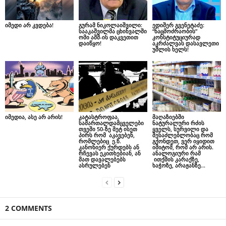
იმედი არ კვდება!
გურამ ნიკოლაიშვილი:
ედიშერ გვენეტაძე:
სააკაშვილმა ცხინვალში
“ნაცმოძრაობის”
ომი აშშ-ის დაკვეთით
კონსტიტუციურად
დაიწყო!
აკრძალვას დასავლეთი
უშლის ხელს!
იმედია, ასე არ არის!
კატასტროფაა,
მაღაზიებში
სამართალდამცველები
ნატურალური რძის
თვეში 50-ზე მეტ ისეთ
ყველს, სურვილი და
პირს რომ აკავებენ,
შესაძლებლობაც რომ
რომლებიც ე.წ.
გქონდეთ, ვერ იყიდით
კანონიერ ქურდებს ან
იმიტომ, რომ არ არის.
რჩევას ეკითხებიან, ან
ანალოგიური რამ
მათ დავალებებს
ითქმის კარაქზე,
ასრულებენ
ხაჭოზე, არაჟანზე…
2 COMMENTS