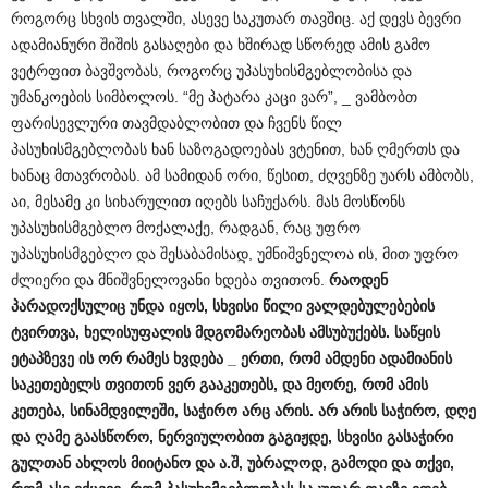
როგორც სხვის თვალში, ასევე საკუთარ თავშიც. აქ დევს ბევრი
ადამიანური შიშის გასაღები და ხშირად სწორედ ამის გამო
ვეტრფით ბავშვობას, როგორც უპასუხისმგებლობისა და
უმანკოების სიმბოლოს. “მე პატარა კაცი ვარ”, _ ვამბობთ
ფარისევლური თავმდაბლობით და ჩვენს წილ
პასუხისმგებლობას ხან საზოგადოებას ვტენით, ხან ღმერთს და
ხანაც მთავრობას. ამ სამიდან ორი, წესით, ძღვენზე უარს ამბობს,
აი, მესამე კი სიხარულით იღებს საჩუქარს. მას მოსწონს
უპასუხისმგებლო მოქალაქე, რადგან, რაც უფრო
უპასუხისმგებლო და შესაბამისად, უმნიშვნელოა ის, მით უფრო
ძლიერი და მნიშვნელოვანი ხდება თვითონ.
რაოდენ
პარადოქსულიც
უნდა
იყოს
,
სხვისი
წილი
ვალდებულებების
ტვირთვა
,
ხელისუფალის
მდგომარეობას
ამსუბუქებს
.
საწყის
ეტაპზევე
ის
ორ
რამეს
ხვდება
_
ერთი
,
რომ
ამდენი
ადამიანის
საკეთებელს
თვითონ
ვერ
გააკეთებს
,
და
მეორე
,
რომ
ამის
კეთება
,
სინამდვილეში
,
საჭირო
არც
არის
.
არ
არის
საჭირო
,
დღე
და
ღამე
გაასწორო
,
ნერვიულობით
გაგიჟდე
,
სხვისი
გასაჭირი
გულთან
ახლოს
მიიტანო
და
ა
.
შ
,
უბრალოდ
,
გამოდი
და
თქვი
,