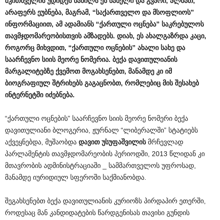
მკითხველის
უდიდეს
ნაწილს
ეს
სახელი
და
გვარი
,
ალბათ
,
არაფერს
ეუბნება
,
მაგრამ
, “
საქართველო
და
მსოფლიოს
”
ინფორმაციით
,
ამ
ადამიანს
“
ქართული
ოცნება
”
საკრებულოს
თავმჯდომარეობისთვის
ამზადებს
.
დიახ
,
ეს
ახალგაზრდა
კაცი
,
როგორც
მიხვდით
, “
ქართული
ოცნების
”
ახალი
სახე
და
საარჩევნო
სიის
მეორე
ნომერია
.
ბექა
დავითულიანის
მარგალიტებზე
ქვემოთ
მოგახსენებთ
,
მანამდე
კი
იმ
ბიოგრაფიულ
შტრიხებს
გაგაცნობთ
,
რომლებიც
მის
შესახებ
ინტერნეტში
იძებნება
.
“ქართული ოცნების” საარჩევნო სიის მეორე ნომერი ბექა
დავითულიანი ბლოგერია, ჟურნალ “ლიბერალში” სტატიებს
აქვეყნებდა, მუშაობდა
დავით
უსუფაშვილის
მრჩევლად
პარლამენტის თავმჯდომარეობის პერიოდში, 2013 წლიდან კი
მთავრობის ადმინისტრაციაში _ სამმართველოს უფროსად,
მანამდე იურიდიულ სფეროში საქმიანობდა.
შეგახსენებთ ბექა დავითულიანის კურიოზს პირდაპირ ეთერში,
როდესაც მან კანდიდატების წარდგენისას თავისი გუნდის