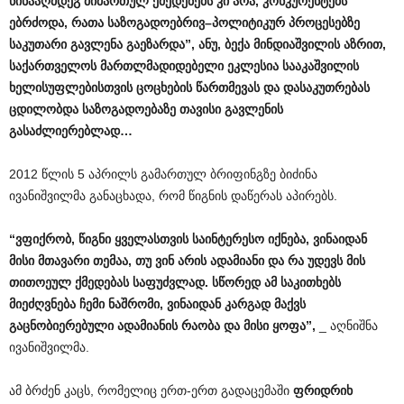
წინააღმდეგ
მიმართულ
ქმედებებს
კი
არა
,
კონკურენტებს
ებრძოდა
,
რათა
საზოგადოებრივ
–
პოლიტიკურ
პროცესებზე
საკუთარი
გავლენა
გაეზარდა
”,
ანუ
,
ბექა
მინდიაშვილის
აზრით
,
საქართველოს
მართლმადიდებელი
ეკლესია
სააკაშვილის
ხელისუფლებისთვის
ცოცხების
წართმევას
და
დასაკუთრებას
ცდილობდა
საზოგადოებაზე
თავისი
გავლენის
გასაძლიერებლად
…
2012 წლის 5 აპრილს გამართულ ბრიფინგზე ბიძინა
ივანიშვილმა განაცხადა, რომ წიგნის დაწერას აპირებს.
“
ვფიქრობ
,
წიგნი
ყველასთვის
საინტერესო
იქნება
,
ვინაიდან
მისი
მთავარი
თემაა
,
თუ
ვინ
არის
ადამიანი
და
რა
უდევს
მის
თითოეულ
ქმედებას
საფუძვლად
.
სწორედ
ამ
საკითხებს
მიეძღვნება
ჩემი
ნაშრომი
,
ვინაიდან
კარგად
მაქვს
გაცნობიერებული
ადამიანის
რაობა
და
მისი
ყოფა
”,
_ აღნიშნა
ივანიშვილმა.
ამ ბრძენ კაცს, რომელიც ერთ-ერთ გადაცემაში
ფრიდრიხ