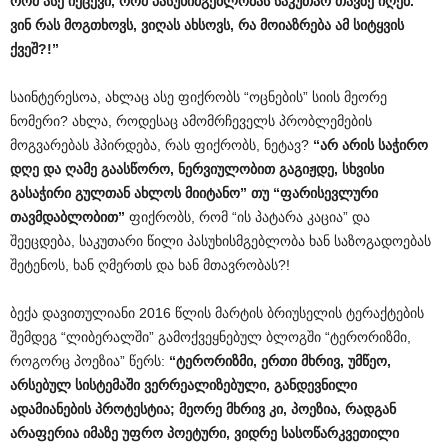
რომ
ასე
იქცევი
,
რომ
პასუხიმგებლობას
საკუთარ
თავზე
იღებ
.
ვინ
რას
მოგთხოვს
,
ვიღას
ახსოვს
,
რა
მოიაზრება
ამ
სიტყვის
ქვეშ
?!”
საინტერესოა, ახლაც ასე ფიქრობს “ოცნების” სიის მეორე
ნომერი? ახლა, როდესაც ამომრჩეველს პრობლემების
მოგვარებას ჰპირდება, რას ფიქრობს, ნეტავ?
“
არ
არის
საჭირო
დღე
და
ღამე
გაასწორო
,
ნერვიულობით
გაგიჟდე
,
სხვისი
გასაჭირი
გულთან
ახლოს
მიიტანო
”
თუ
“
ფარისევლური
თავმდაბლობით
”
ფიქრობს, რომ “ის პატარა კაცია” და
შეეცდება, საკუთარი წილი პასუხისმგებლობა ხან საზოგადოებას
შეტენოს, ხან ღმერთს და ხან მთავრობას?!
ბექა დავითულიანი 2016 წლის მარტის ბრიუსელის ტერაქტების
შემდეგ “ლიბერალში” გამოქვეყნებულ ბლოგში “ტერორიზმი,
როგორც პოეზია” წერს:
“
ტერორიზმი
,
ერთი
მხრივ
,
უმწეო
,
არსებულ
სისტემაში
ვერრეალიზებული
,
განდევნილი
ადამიანების
პროტესტია
;
მეორე
მხრივ
კი
,
პოეზია
,
რადგან
არაფერია
იმაზე
უფრო
პოეტური
,
ვიდრე
სასოწარკვეთილი