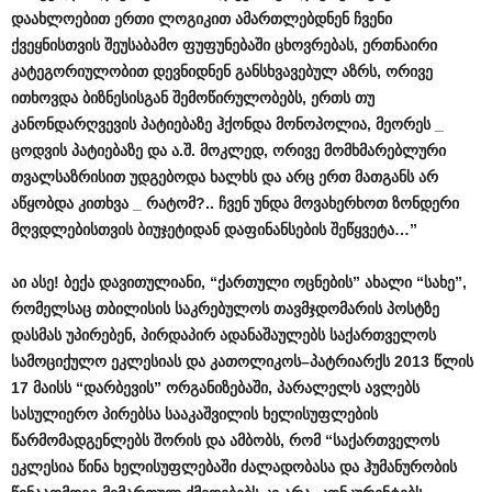
დაახლოებით
ერთი
ლოგიკით
ამართლებდნენ
ჩვენი
ქვეყნისთვის
შეუსაბამო
ფუფუნებაში
ცხოვრებას
,
ერთნაირი
კატეგორიულობით
დევნიდნენ
განსხვავებულ
აზრს
,
ორივე
ითხოვდა
ბიზნესისგან
შემოწირულობებს
,
ერთს
თუ
კანონდარღვევის
პატიებაზე
ჰქონდა
მონოპოლია
,
მეორეს
_
ცოდვის
პატიებაზე
და
ა
.
შ
.
მოკლედ
,
ორივე
მომხმარებლური
თვალსაზრისით
უდგებოდა
ხალხს
და
არც
ერთ
მათგანს
არ
აწყობდა
კითხვა
_
რატომ
?..
ჩვენ
უნდა
მოვახერხოთ
ზონდერი
მღვდლებისთვის
ბიუჯეტიდან
დაფინანსების
შეწყვეტა
…”
აი
ასე
!
ბექა
დავითულიანი
, “
ქართული
ოცნების
”
ახალი
“
სახე
”,
რომელსაც
თბილისის
საკრებულოს
თავმჯდომარის
პოსტზე
დასმას
უპირებენ
,
პირდაპირ
ადანაშაულებს
საქართველოს
სამოციქულო
ეკლესიას
და
კათოლიკოს
–
პატრიარქს
2013
წლის
17
მაისს
“
დარბევის
”
ორგანიზებაში
,
პარალელს
ავლებს
სასულიერო
პირებსა
სააკაშვილის
ხელისუფლების
წარმომადგენლებს
შორის
და
ამბობს
,
რომ
“
საქართველოს
ეკლესია
წინა
ხელისუფლებაში
ძალადობასა
და
ჰუმანურობის