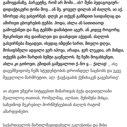
გამოყვანაზე
,
პარკეტზე
,
რომ
არ
მომი
…
ას
?
შენი
პედაგოგიურ
–
დიდაქტიკური
ტონი
მოვ
…
ან
მე
.
ყოველ
დილას
ამ
ძაღლს
,
აი
აქ
,
სწორედ
ასე
ვასეირნებ
.
დღეს
კი
თქვენ
გაჩნდით
საიდანღაც
და
ამირიეთ
ცხოვრების
ტემპი
.
ჰოდა
,
ახლა
ან
სათითაოდ
გამოექანეთ
და
მაგ
ტემპში
დამახტით
აგერ
,
ან
კიდევ
როგორც
შეიკრიბეთ
ისე
დაიშალეთ
და
დაახვიეთ
აქედან
.
ძაღლის
გასეირნება
მაცადეთ
,
ისედაც
იმდენი
ხართ
,
მთელი
დღეა
,
მოსაფსმელი
ადგილი
ვერ
იპოვა
,
არადა
,
ჯერ
ლეკვია
,
არ
მინდა
,
თქვენს
გამო
შარდის
ბუშტი
გაეწელოს
.
მე
ჩემი
მოგახსენეთ
,
ახლა
კი
გთხოვთ
,
გზიდან
გამეცალოთ
ქ
–
ნო
ყ
…
ქალავ
!
_ ასე
დავემშვიდობე ჩემს სტუდენტობის დროინდელ ნაცნობს და უკვე
შეცვლილი მარშრუტით, ალ. ჭავჭავაძის ქუჩისაკენ გავემართე”.
აი ასეთი უშვერი სიტყვებით მიმართვას ბექა დავითულიანი
მეალილოე თათიას, რომელმაც, ალბათ, შენიშვნა მისცა,
საზეიმოდ შეკრებილ მორწმუნეებთან ძაღლს რატომ
აშარდვინებო.
საქართველოს მართლმადიდებელი ეკლესიისა და მისი