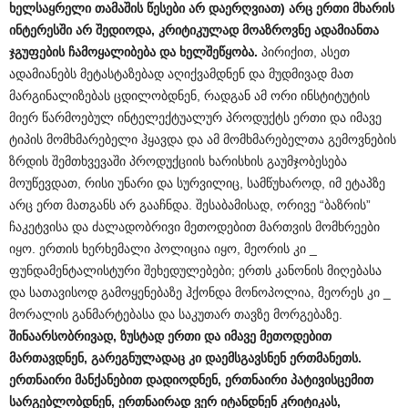
ხელსაყრელი
თამაშის
წესები
არ
დაერღვიათ
)
არც
ერთი
მხარის
ინტერესში
არ
შედიოდა
,
კრიტიკულად
მოაზროვნე
ადამიანთა
ჯგუფების
ჩამოყალიბება
და
ხელშეწყობა
.
პირიქით, ასეთ
ადამიანებს მეტასტაზებად აღიქვამდნენ და მუდმივად მათ
მარგინალიზებას ცდილობდნენ, რადგან ამ ორი ინსტიტუტის
მიერ წარმოებულ ინტელექტუალურ პროდუქტს ერთი და იმავე
ტიპის მომხმარებელი ჰყავდა და ამ მომხმარებელთა გემოვნების
ზრდის შემთხვევაში პროდუქციის ხარისხის გაუმჯობესება
მოუწევდათ, რისი უნარი და სურვილიც, სამწუხაროდ, იმ ეტაპზე
არც ერთ მათგანს არ გააჩნდა. შესაბამისად, ორივე “ბაზრის”
ჩაკეტვისა და ძალადობრივი მეთოდებით მართვის მომხრეები
იყო. ერთის ხერხემალი პოლიცია იყო, მეორის კი _
ფუნდამენტალისტური შეხედულებები; ერთს კანონის მიღებასა
და სათავისოდ გამოყენებაზე ჰქონდა მონოპოლია, მეორეს კი _
მორალის განმარტებასა და საკუთარ თავზე მორგებაზე.
შინაარსობრივად
,
ზუსტად
ერთი
და
იმავე
მეთოდებით
მართავდნენ
,
გარეგნულადაც
კი
დაემსგავსნენ
ერთმანეთს
.
ერთნაირი
მანქანებით
დადიოდნენ
,
ერთნაირი
პატივისცემით
სარგებლობდნენ
,
ერთნაირად
ვერ
იტანდნენ
კრიტიკას
,