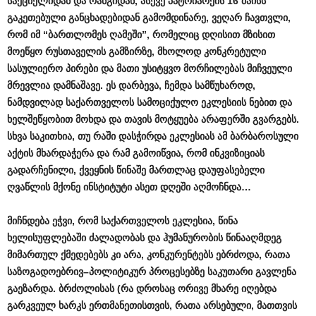
საქციელიდან
და
რანგიდან
,
ასევე
პატრიარქის
16
მაისს
გაკეთებული
განცხადებიდან
გამომდინარე
,
ვეღარ
ჩავთვლი
,
რომ
იმ
“
ბართლომეს
ღამეში
”,
რომელიც
დღისით
მზისით
მოეწყო
რუსთაველის
გამზირზე
,
მხოლოდ
კონკრეტული
სასულიერო
პირები
და
მათი
უსიტყვო
მორჩილებას
მიჩვეული
მრევლია
დამნაშავე
.
ეს
დარბევა
,
ჩემდა
სამწუხაროდ
,
ნამდვილად
საქართველოს
სამოციქულო
ეკლესიის
ნებით
და
ხელშეწყობით
მოხდა
და
თავის
მოტყუება
არაფერში
გვარგებს
.
სხვა
საკითხია
,
თუ
რაში
დასჭირდა
ეკლესიას
ამ
ბარბაროსული
აქტის
მხარდაჭერა
და
რამ
გამოიწვია
,
რომ
ინკვიზიციას
გადარჩენილი
,
ქვეყნის
წინაშე
მართლაც
დაუფასებელი
ღვაწლის
მქონე
ინსტიტუტი
ასეთ
დღეში
აღმოჩნდა
…
მიჩნდება
ეჭვი
,
რომ
საქართველოს
ეკლესია
,
წინა
ხელისუფლებაში
ძალადობას
და
ჰუმანურობის
წინააღმდეგ
მიმართულ
ქმედებებს
კი
არა
,
კონკურენტებს
ებრძოდა
,
რათა
საზოგადოებრივ
–
პოლიტიკურ
პროცესებზე
საკუთარი
გავლენა
გაეზარდა
.
ბრძოლისას
(
რა
დროსაც
ორივე
მხარე
იღებდა
გარკვეულ
ხარკს
ერთმანეთისთვის
,
რათა
არსებული
,
მათთვის