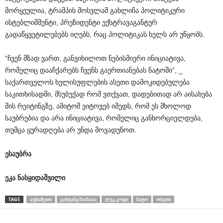
მორყეულია, ტრამპის მოსვლამ გახლიჩა პოლიტიკური
ისტებლიშმენტი, პრეზიდენტი ექსტრავაგანტურ
გადაწყვეტილებებს იღებს, რაც პოლიტიკას ხელს არ უწყობს.
“ჩვენ მზად ვართ, განვიხილოთ ნებისმიერი ინიციატივა,
რომელიც დააჩქარებს ჩვენს გაერთიანებას ნატოში”, _
საქართველოს ხელისუფლების ასეთი დამოკიდებულება
საკითხისადმი, მსუბუქად რომ ვთქვათ, დადებითად არ აისახება
მის რეიტინგზე, ამიტომ ვიტოვებ იმედს, რომ ეს მხოლოდ
საუბრებია და არა ინიციატივა, რომელიც განხორციელდება,
თუმცა ყურადღება არ უნდა მოვადუნოთ.
ესაუბრა
ეკა
ნასყიდაშვილი
TAGS
ᲐᲤᲮᲐᲖᲔᲗᲘ
ᲕᲐᲮᲢᲐᲜᲒ ᲛᲐᲘᲡᲐᲘᲐ
ᲚᲣᲙ ᲙᲝᲤᲘ
ᲜᲐᲢᲝ
ᲝᲡᲔᲗᲘ