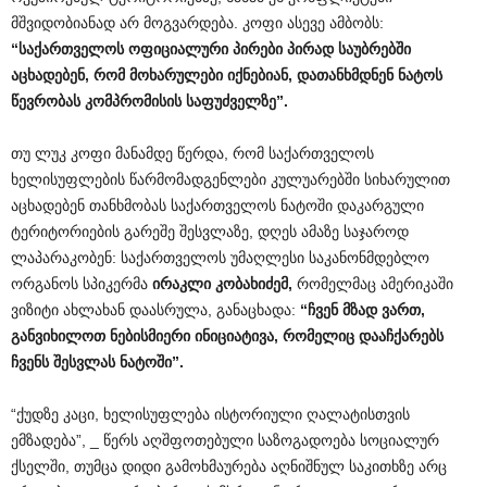
მშვიდობიანად არ მოგვარდება. კოფი ასევე ამბობს:
“
საქართველოს
ოფიციალური
პირები
პირად
საუბრებში
აცხადებენ
,
რომ
მოხარულები
იქნებიან
,
დათანხმდნენ
ნატოს
წევრობას
კომპრომისის
საფუძველზე
”.
თუ ლუკ კოფი მანამდე წერდა, რომ საქართველოს
ხელისუფლების წარმომადგენლები კულუარებში სიხარულით
აცხადებენ თანხმობას საქართველოს ნატოში დაკარგული
ტერიტორიების გარეშე შესვლაზე, დღეს ამაზე საჯაროდ
ლაპარაკობენ: საქართველოს უმაღლესი საკანონმდებლო
ორგანოს სპიკერმა
ირაკლი
კობახიძემ
,
რომელმაც ამერიკაში
ვიზიტი ახლახან დაასრულა, განაცხადა:
“
ჩვენ
მზად
ვართ
,
განვიხილოთ
ნებისმიერი
ინიციატივა
,
რომელიც
დააჩქარებს
ჩვენს
შესვლას
ნატოში
”.
“ქუდზე კაცი, ხელისუფლება ისტორიული ღალატისთვის
ემზადება”, _ წერს აღშფოთებული საზოგადოება სოციალურ
ქსელში, თუმცა დიდი გამოხმაურება აღნიშნულ საკითხზე არც