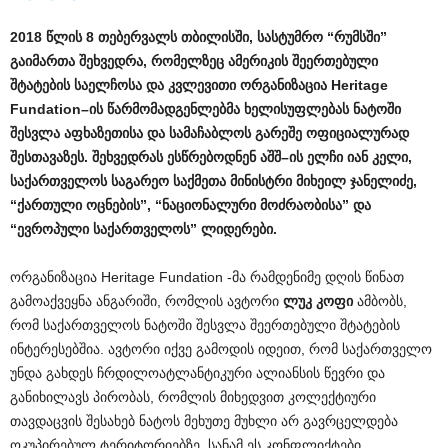
2018
წლის
8
თებერვალს
თბილისში
,
სასტუმრო
“
რუმსში
”
გაიმართა
შეხვედრა
,
რომელზეც
ამერიკის
შეერთებული
შტატების
საელჩოსა
და
კვლევითი
ორგანიზაცია
H
eritage
F
undation
–
ის
წარმომადგენლებმა
ხელისუფლებას
ნატოში
შესვლა
აფხაზეთისა
და
სამაჩაბლოს
გარეშე
ოფიციალურად
შესთავაზეს
.
შეხვედრას
ესწრებოდნენ
აშშ
–
ის
ელჩი
იან
კელი
,
საქართველოს
საგარეო
საქმეთა
მინისტრი
მიხეილ
ჯანელიძე
,
“
ქართული
ოცნების
”, “
ნაციონალური
მოძრაობისა
”
და
“
ევროპული
საქართველოს
”
ლიდერები
.
ორგანიზაცია Heritage Fundation -მა რამდენიმე დღის წინათ
გამოაქვეყნა ანგარიში, რომლის ავტორი
ლუკ
კოფი
ამბობს,
რომ საქართველოს ნატოში შესვლა შეერთებული შტატების
ინტერესებშია. ავტორი იქვე გამოდის იდეით, რომ საქართველო
უნდა გახდეს ჩრდილოატლანტიკური ალიანსის წევრი და
განიხილავს პირობას, რომლის მიხედვით კოლექტიური
თავდაცვის შესახებ ნატოს მეხუთე მუხლი არ გავრცელდება
ოკუპირებულ ტერიტორიებზე, სანამ ეს კონფლიქტები