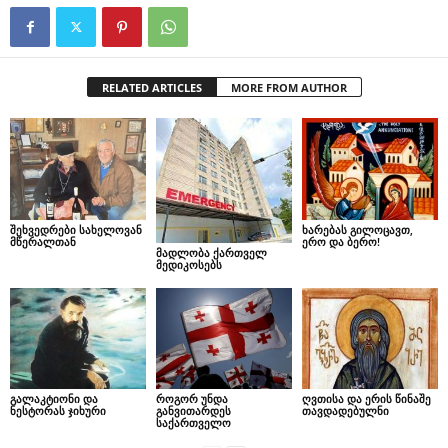
RELATED ARTICLES
MORE FROM AUTHOR
შეხვედრები სახელოვან
ხარებას გილოცავთ,
მწერალთან
ერო და ბერო!
მადლობა ქართველ
მედიკოსებს
გალაკტიონი და
როგორ უნდა
ღვთისა და ერის წინაშე
ნესტორას ჯიხური
განვითარდეს
თავდადებულნი
საქართველო