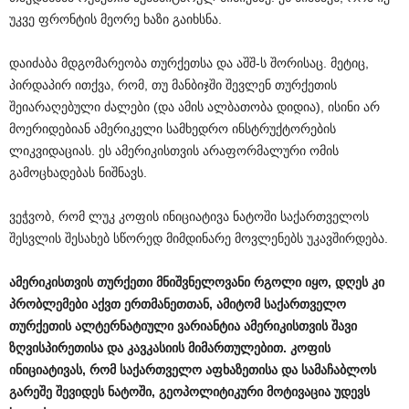
უკვე ფრონტის მეორე ხაზი გაიხსნა.
დაიძაბა მდგომარეობა თურქეთსა და აშშ-ს შორისაც. მეტიც,
პირდაპირ ითქვა, რომ, თუ მანბიჯში შევლენ თურქეთის
შეიარაღებული ძალები (და ამის ალბათობა დიდია), ისინი არ
მოერიდებიან ამერიკელი სამხედრო ინსტრუქტორების
ლიკვიდაციას. ეს ამერიკისთვის არაფორმალური ომის
გამოცხადებას ნიშნავს.
ვეჭვობ, რომ ლუკ კოფის ინიციატივა ნატოში საქართველოს
შესვლის შესახებ სწორედ მიმდინარე მოვლენებს უკავშირდება.
ამერიკისთვის
თურქეთი
მნიშვნელოვანი
რგოლი
იყო
,
დღეს
კი
პრობლემები
აქვთ
ერთმანეთთან
,
ამიტომ
საქართველო
თურქეთის
ალტერნატიული
ვარიანტია
ამერიკისთვის
შავი
ზღვისპირეთისა
და
კავკასიის
მიმართულებით
.
კოფის
ინიციატივას
,
რომ
საქართველო
აფხაზეთისა
და
სამაჩაბლოს
გარეშე
შევიდეს
ნატოში
,
გეოპოლიტიკური
მოტივაცია
უდევს