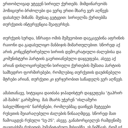
ერთობლივად უტევენ სირიელ ქურთებს. მიმდინარეობს
პოზიციური ბრძოლები და ვერც ერთი მხარე ვერ აღწევს
დასახულ მიზანს. მეტსაც გეტყვით: სირიელმა ქურთებმა
თურქეთის ინტერვენცია შეაფერხეს.
თურქეთს სურდა, სწრაფი ომის მეშვეობით დაეკავებინა აფრინის
რაიონი და გადასულიყო მანბიჯის მიმართულებით. სწორედ აქ
არის კონცენტრირებული სირიის დემოკრატიული ძალებისა და
კომუნისტური პარტიის გაერთიანებული დაჯგუფება, ასევე აქ
არიან დისლოცირებულნი სირიელი ქურთების მუშათა პარტიის
სამხედრო ფორმირებები, რომლებიც თურქეთის დაუძინებელი
მტრები არიან, თურქეთი კი ჯერჯერობით საწადელს ვერ აღწევს.
ამასთანავე, სიტუაცია დაიძაბა ჯიჰადისტურ დაჯგუფება “ტაჰრირ
აშ-შამის” გარშემოც. მას მხარს უჭერენ “ისლამური
სახელმწიფოს” ნარჩენები, რომლებმაც დაიწყეს შეტევები
რუსეთის შეიარაღებული ძალების წინააღმდეგ. სწორედ მათ
ჩამოაგდეს რუსული “სუ-25”; ასევე, განახორციელეს რამდენიმე
თავდასხმა რუსეთის ჰუმანიტარულ მისიებზე. ეს ნიშნავს, რომ იქ