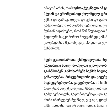
იმიტომ არის, რომ
უცხო
–
ქვეყნელი
იმ
გ
ჰქვიან
და
ურომლისოდ
ეხლანდელ
დრ
უქმია და გამოუსადეგი, და უქმი და გამ
გამდიდებელი და გამაძლიერებელი, ქო
ნურვინ იფიქრებთ, რომ წინ წაუხვიდეთ 
ჭიდილში საეკონომიო მოედანზედ გამარჯ
ცხოვრებისას მცოდნე კაცი ჰხდის და უ
შესწიროს.
ჩვენი
უცოდინარობა
,
უსწავლელობა
ისე
გაგვიწევია
ახალ
–
მოსულთა
უცხოელთა
გვასწრობენ
,
გამოსარჩენს
საქმეს
ხელი
განათლებაა
,
მიხვედრილობა
და
გაგებ
მიუხვედრებლობა
,
გაუგებლობა
.
ამ სამ
რით უნდა გავუმკლავდეთ სწავლითა დ
გაძლიერებულს, გაღონიერებულს და გა
ისინი იმარჯვებენ ჩვენზედ, ესე იგი, 
ომს ცოდნასა, თუ არ ისევ ცოდნა, სხვა ვ