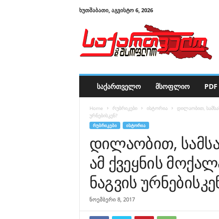
ᲮᲣᲗᲨᲐᲑᲐᲗᲘ, ᲐᲒᲕᲘᲡᲢᲝ 6, 2026
ს
ა
ქ
ა
რ
თ
ვ
ᲡᲐᲥᲐᲠᲗᲕᲔᲚᲝ
ᲛᲡᲝᲤᲚᲘᲝ
PDF 
ე
ლ
Home
რუბრიკები
ისტორია
დილაობით, სამსახ
ო
ურნებისკენ?
დ
ᲠᲣᲑᲠᲘᲙᲔᲑᲘ
ᲘᲡᲢᲝᲠᲘᲐ
ა
დილაობით, სამსა
მ
ს
ამ ქვეყნის მოქალ
ო
ფ
ნაგვის ურნებისკე
ლ
ი
ნოემბერი 8, 2017
ო