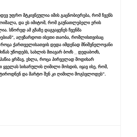
იდევ
უფრო
მტკივნეულია
იმის
გაცნობიერება
,
რომ
ჩვენს
ოიშალა
,
და
ეს
იმიტომ
,
რომ
გაუნათლებელი
ერის
ლია
.
სწორედ
ამ
გზაზე
დაგვაყენეს
ჩვენმა
ებიან
”,
აღვზარდოთ
ისეთი
თაობა
,
რომლისთვისაც
,
როცა
ქართველისათვის
დედა
იმდენად
მნიშვნელოვანი
იწას
უწოდებს
,
სახლის
მთავარ
ბოძს
_
დედაბოძს
,
პაწია
ყრმავ
,
ეხლა
,
როცა
პირველად
მოდიხარ
ი
ყველას
სიხარულის
ღიმილი
მოსდის
,
იყავ
ისე
,
რომ
,
ტიროდნენ
და
მარტო
შენ
კი
ღიმილი
მოგსვლოდეს
”.