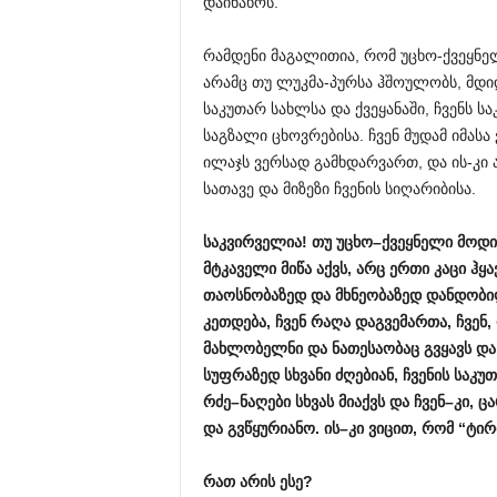
დაინახოს.
რამდენი მაგალითია, რომ უცხო-ქვეყნელ
არამც თუ ლუკმა-პურსა ჰშოულობს, მდიდრ
საკუთარ სახლსა და ქვეყანაში, ჩვენს სა
საგზალი ცხოვრებისა. ჩვენ მუდამ იმას
ილაჯს ვერსად გამხდარვართ, და ის-კი ა
სათავე და მიზეზი ჩვენის სიღარიბისა.
საკვირველია
!
თუ
უცხო
–
ქვეყნელი
მოდი
მტკაველი
მიწა
აქვს
,
არც
ერთი
კაცი
ჰყა
თაოსნობაზედ
და
მხნეობაზედ
დანდობ
კეთდება
,
ჩვენ
რაღა
დაგვემართა
,
ჩვენ
,
მახლობელნი
და
ნათესაობაც
გვყავს
და
სუფრაზედ
სხვანი
ძღებიან
,
ჩვენის
საკუთ
რძე
–
ნაღები
სხვას
მიაქვს
და
ჩვენ
–
კი
,
ც
და
გვწყურიანო
.
ის
–
კი
ვიცით
,
რომ
“
ტირ
რათ
არის
ესე
?