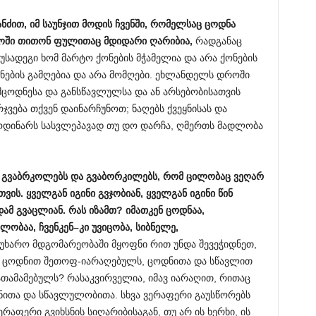
ანძით
,
იმ
საუნჯით
მოდის
ჩვენში
,
რომელსაც
ცოდნა
ოში
თითონ
ფულითაც
მდიდარი
ღარიბია
,
რადგანაც
ოუსადეგი ხომ მარტო ქონების მჭამელია და არა ქონების
ნების გამღებია და არა მომღები. ეხლანდელს დროში
მცოდნესა და განსწავლულსა და ან არსებობისათვის
ვება თქვენ დაინარჩუნოთ; ნაღებს ქვეყნისას და
ცოდინარს სასვლეპავად თუ დო დარჩა, ღმერთს მადლობა
გვაბრკოლებს
და
გვაბორკილებს
,
რომ
ცილობაც
ვეღარ
თვის
.
ყველგან
იგინი
გვჯობიან
,
ყველგან
იგინი
წინ
დამ
გვაცლიან
.
რას
იზამთ
?
იმათკენ
ცოდნაა
,
ულობაა
,
ჩვენკენ
–
კი
უვიცობა
,
სიბნელე
,
წუხარო მდგომარეობაში მყოფნი რით უნდა შევეჭიდნეთ,
ა ცოდნით შეთოფ-იარაღებულს, ცოდნითა და სწავლით
თამამებულს? რასაკვირველია, იმავ იარაღით, რითაც
ცოდნითა და სწავლულობითა. სხვა ვერაფერი გაუსწორებს
ერაფერი გვიხსნის სიღარიბისაგან, თუ არ ის ხერხი, ის