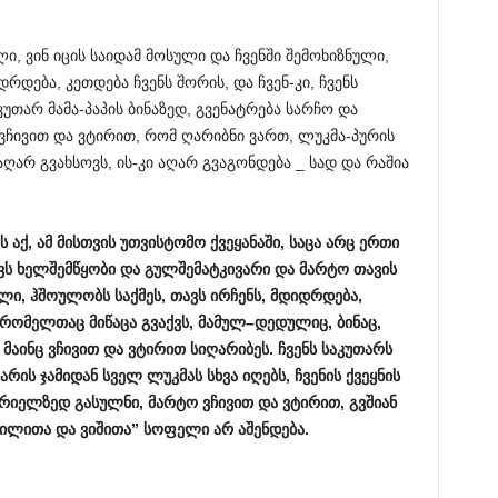
ი, ვინ იცის საიდამ მოსული და ჩვენში შემოხიზნული,
დება, კეთდება ჩვენს შორის, და ჩვენ-კი, ჩვენს
კუთარ მამა-პაპის ბინაზედ, გვენატრება სარჩო და
ა ვჩივით და ვტირით, რომ ღარიბნი ვართ, ლუკმა-პურის
ღარ გვახსოვს, ის-კი აღარ გვაგონდება _ სად და რაშია
ს
აქ
,
ამ
მისთვის
უთვისტომო
ქვეყანაში
,
საცა
არც
ერთი
ვს
ხელშემწყობი
და
გულშემატკივარი
და
მარტო
თავის
ილი
,
ჰშოულობს
საქმეს
,
თავს
ირჩენს
,
მდიდრდება
,
რომელთაც
მიწაცა
გვაქვს
,
მამულ
–
დედულიც
,
ბინაც
,
მაინც
ვჩივით
და
ვტირით
სიღარიბეს
.
ჩვენს
საკუთარს
არის
ჯამიდან
სველ
ლუკმას
სხვა
იღებს
,
ჩვენის
ქვეყნის
არიელზედ
გასულნი
,
მარტო
ვჩივით
და
ვტირით
,
გვშიან
ილითა
და
ვიშითა
”
სოფელი
არ
აშენდება
.