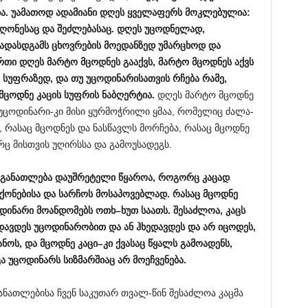
ა
.
უამათოდ
ადამიანი
დღეს
ყველაფერს
მოკლებულია
:
ღონესაც
და
შეძლებასაც
.
დღეს
უცოდნელად
,
ადასდგამს
ცხოვრების
მოედანზედ
უმარცხოდ
და
რთი
დღეს
მარტო
მცოდნეს
გააქვს
,
მარტო
მცოდნეს
აქვს
სუფრაზედ
,
და
თუ
უცოდინარისათვის
რჩება
რამე
,
მცოდნე
კაცის
სუფრის
ნაბღერტია
.
დღეს მარტო მცოდნე
 უცოდინარი-კი მისი ყურმოჭრილი ყმაა, რომელიც ძალა-
 რასაც მცოდნეს და ნასწავლს მორჩება, რასაც მცოდნე
ც მისთვის უღირსსა და გამოუსადეგს.
განათლება
დაუშრეტელი
წყაროა
,
როგორც
კაცად
ქონებისა
და
სარჩოს
მოსაპოვებლად
.
რასაც
მცოდნე
დინარი
მოანდომებს
ოთხ
–
ხუთ
საათს
.
შესაძლოა
,
კაცს
დავდეს
უცოდინარობით
და
ან
ჰხედავდეს
და
არ
იცოდეს
,
ანოს
,
და
მცოდნე
კაცი
–
კი
ქვასაც
წყალს
გამოადენს
,
ცა
უცოდინარს
სიზმარშიაც
არ
მოეჩვენება
.
ანათლებისა ჩვენ საკუთარ თვალ-წინ შესაძლოა კაცმა