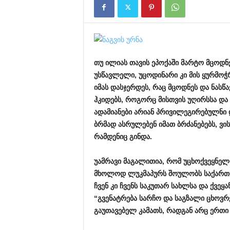
თუ
ილიას
თავის
ეპოქაში
მარტო
მცოდნ
უსწავლელი
,
უცოდინარი
კი
მის
ყურმოჭ
იმას
დასჯერდეს
,
რაც
მცოდნეს
და
ნასწ
ჰკიდებს
,
როგორც
მისთვის
უღირსსა
და
ადამიანები
არიან
პრივილეგირებულნი
ბრმად
ასრულებენ
იმათ
ბრძანებებს
,
ვი
რამდენიც
გინდა
.
უამრავი
მაგალითია
,
რომ
უცხოქვეყნელ
მხოლოდ
ლუკმაპურს
შოულობს
საქარ
ჩვენ
კი
ჩვენს
საკუთარ
სახლსა
და
ქვეყა
“
გვენატრება
სარჩო
და
საგზალი
ცხოვრ
გაუთავებელ
კამათს
,
რადგან
არც
ერთი