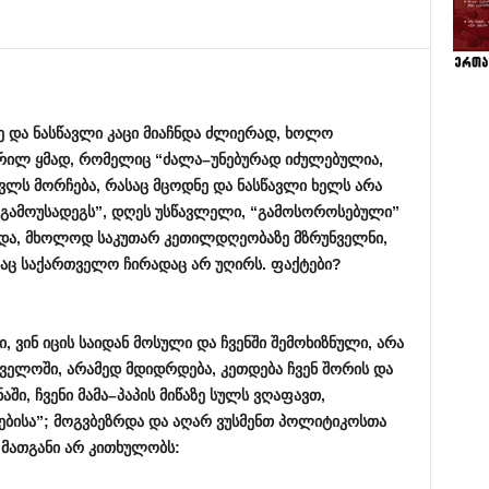
ე
და
ნასწავლი
კაცი
მიაჩნდა
ძლიერად
,
ხოლო
რილ
ყმად
,
რომელიც
“
ძალა
–
უნებურად
იძულებულია
,
ავლს
მორჩება
,
რასაც
მცოდნე
და
ნასწავლი
ხელს
არა
გამოუსადეგს
”,
დღეს
უსწავლელი
, “
გამოსოროსებული
”
და
,
მხოლოდ
საკუთარ
კეთილდღეობაზე
მზრუნველნი
,
საც
საქართველო
ჩირადაც
არ
უღირს
.
ფაქტები
?
ი
,
ვინ
იცის
საიდან
მოსული
და
ჩვენში
შემოხიზნული
,
არა
თველოში
,
არამედ
მდიდრდება
,
კეთდება
ჩვენ
შორის
და
ნაში
,
ჩვენი
მამა
–
პაპის
მიწაზე
სულს
ვღაფავთ
,
ებისა
”;
მოგვბეზრდა
და
აღარ
ვუსმენთ
პოლიტიკოსთა
მათგანი
არ
კითხულობს
: