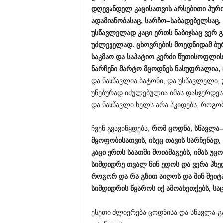
დღევანდელ
კაცისათვის
არსებითი
პური
ადამიანობასაც
,
სარჩო
–
საბადებელსაც
,
უსწავლელად
კაცი
ერთს
ნაბიჯსაც
ვერ
გ
უძლეველად
.
ცხოვრების
მოედნიდამ
ბუ
საკმაო
და
საპატიო
კერძი
წუთისოფლის
ნარჩენი
მარტო
მცოდნეს
ნასუფრალია
,
და ნასწავლია ბატონი, და უსწავლელი,
უნებურად იძულებულია იმას დასჯერდეს,
და ნასწავლი ხელს არა ჰკიდებს, როგორ
ჩვენ გვავიწყდება,
რომ
ცოდნა
,
სწავლა
–
მყოფობისათვის
,
ისეც
თავის
სარჩენად
,
კაცი
ერთს
საათში
მოიამაგებს
,
იმას
უცო
სიმდიდრე
თვალ
წინ
ედოს
და
ვერა
ჰხე
როგორ
და
რა
გზით
აიღოს
და
შინ
შეიტ
სიმდიდრის
წყაროს
იქ
ამოახეთქებს
,
სა
ესეთი ძლიერება ცოდნისა და სწავლა-გ