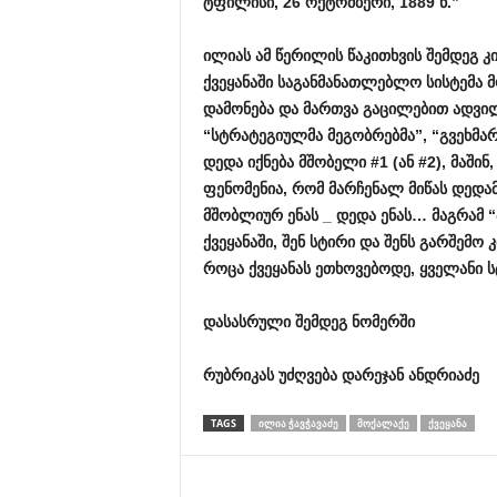
ტფილისი
, 26
ოქტომბერი
, 1889
წ
.”
ილიას
ამ
წერილის
წაკითხვის
შემდეგ
კ
ქვეყანაში
საგანმანათლებლო
სისტემა
მ
დამონება
და
მართვა
გაცილებით
ადვი
“
სტრატეგიულმა
მეგობრებმა
”, “
გვეხმარ
დედა
იქნება
მშობელი
#1 (
ან
#2),
მაშინ
ფენომენია
,
რომ
მარჩენალ
მიწას
დედამ
მშობლიურ
ენას
_
დედა
ენას
…
მაგრამ
“
ქვეყანაში
,
შენ
სტირი
და
შენს
გარშემო
კ
როცა
ქვეყანას
ეთხოვებოდე
,
ყველანი
ს
დასასრული
შემდეგ
ნომერში
რუბრიკას
უძღვება
დარეჯან
ანდრიაძე
TAGS
ᲘᲚᲘᲐ ᲭᲐᲕᲭᲐᲕᲐᲫᲔ
ᲛᲝᲥᲐᲚᲐᲥᲔ
ᲥᲕᲔᲧᲐᲜᲐ