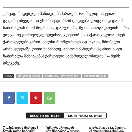
„კაცად წოდებული მანიაკი, ნაძირალა, რომელიც საკუთარ
დედაზე იწევდა, აი ეს არაკაცი რომ დადგება ლიდერად და ამ
ნაძირალას რომ მოუსმენს, დაუჯერებს, მე იმ საზოგადოების… რა
ვთქვი. ნუ გამოერეკლედეისაძევდებით! ეს საქართველოა, ჩვენ
ქართველები ვართ, ხალხი რომლისთვისაც ოჯახი, მშობელი
არის ყველაზე დიდი სიწმინდე, ამიტომ პანღური ჰკარით ასეთ
ნაძირალა მანიაკებს! ქართული საქართველოსთვის!” – წერს
ბრეგაძე.
TAGS
ᲔᲠᲔᲙᲚᲔ ᲓᲔᲘᲡᲐᲫᲔ
ᲛᲝᲫᲠᲐᲝᲑᲐ „ᲔᲠᲝᲕᲜᲣᲚᲔᲑᲘ"
ᲡᲐᲜᲓᲠᲝ ᲑᲠᲔᲒᲐᲫᲔ
RELATED ARTICLES
MORE FROM AUTHOR
7 ოპერაციის შემდეგ 5
“ემიგრანტ დედას
გვარამია: სააკაშვილი,
წლის ჯილა სახლში
ემუქრებოდა – ფული
კვესიტაძისთვისაც და