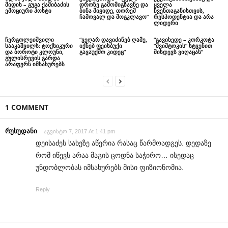
მიდის – გუგა ქაშიბაძის
დროზე გამომიგზავნე და
ყველა
ემოციური პოსტი
ბინა მიყიდე, თორემ
ჩვენთაგანისთვის,
ჩამოვალ და მოგკლავო”
რესპოდენტია და არა
ლიდერი
ჩერგოლეიშვილი
“ვეღარ დავიძინებ ღამე,
“გავიხედე – კორკოტა
სააკაშვილს: ტოქსიკური
იქნებ ფეისბუქი
“შვიშტოკის” სტვენით
და ბოროტი კლოუნი,
გავაუქმო კიდეც”
მისდევს ვიღაცას”
გულისრევის გარდა
არაფერს იმსახურებს
1 COMMENT
რუსუდანი
აგვისტო 7, 2017 At 1:41 pm
დეისაძეს სახეზე აწერია რასაც წარმოადგეს. დედაზე
რომ იწევს არაა მაგის ცოდნა საჭირო… ისედაც
უნდობლობას იმსახურებს მისი ფიზიონომია.
Reply