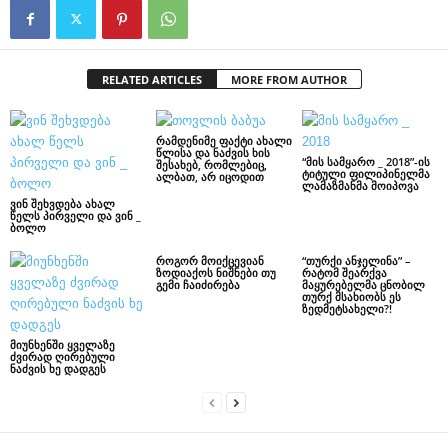
RELATED ARTICLES
MORE FROM AUTHOR
რამდენიმე ფაქტი ახალი
წლისა და ნაძვის ხის
“მის სამყარო _ 2018”-ის
შესახებ, რომლებიც,
ტიტული ფილიპინელმა
ალბათ, არ იცოდით
ლამაზმანმა მოიპოვა
ვინ შეხვდება ახალ
წელს პირველი და ვინ _
ბოლო
როგორ მოიქცევიან
“თურქი ანჯელინა” –
ზოდიაქოს ნიშნები თუ
რატომ შეარქვა
გემი ჩაიძირება
მაყურებელმა ცნობილ
თურქ მსახიობს ეს
ზედმეტსახელი?!
მიუნხენში ყველაზე
ძვირად ღირებული
ნაძვის ხე დადგეს