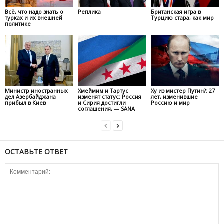
Всё, что надо знать о
Реплика
Британская игра в
турках и их внешней
Турцию стара, как мир
политике
Министр иностранных
Хмеймим и Тартус
Ху из мистер Путин?: 27
дел Азербайджана
изменят статус: Россия
лет, изменившие
прибыл в Киев
и Сирия достигли
Россию и мир
соглашения, — SANA
ОСТАВЬТЕ ОТВЕТ