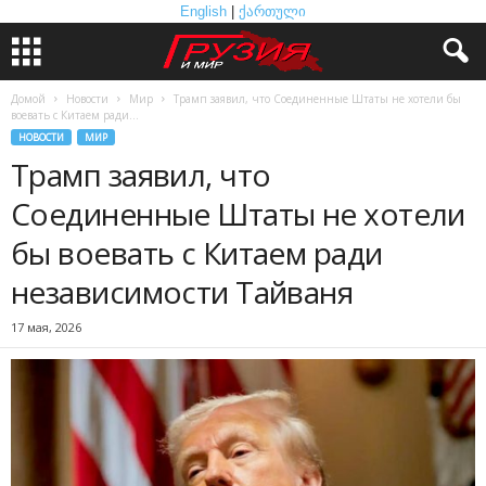
English
|
ქართული
Домой
Новости
Мир
Трамп заявил, что Соединенные Штаты не хотели бы
воевать с Китаем ради...
НОВОСТИ
МИР
Трамп заявил, что
Соединенные Штаты не хотели
бы воевать с Китаем ради
независимости Тайваня
17 мая, 2026