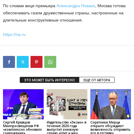
По словам вице-премьера
Александра Новака
, Москва готова
обеспечивать газом дружественные страны, настроенные на
длительные конструктивные отношения.
https://ria.ru
ЭТО МОЖЕТ БЫТЬ ИНТЕРЕСНО
ЕЩЕ ОТ АВТОРА
Сергей Кравцов:
Издательство «Эксмо» в
Соратники Мерца
Минпросвещения РФ
течение 2026 года
открыто обсуждают
«комплексно обновило
выпустит книжную
возможность отправить
содержание»
серию «Щит и меч
его в отставку