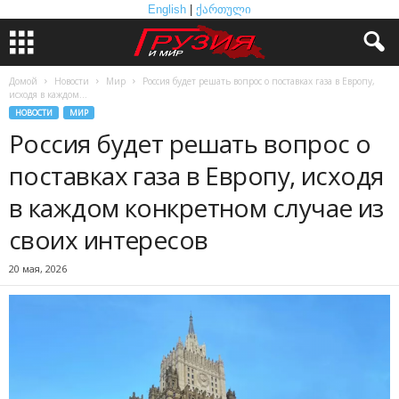
English
|
ქართული
Домой
Новости
Мир
Россия будет решать вопрос о поставках газа в Европу,
исходя в каждом...
НОВОСТИ
МИР
Россия будет решать вопрос о
поставках газа в Европу, исходя
в каждом конкретном случае из
своих интересов
20 мая, 2026