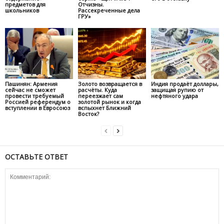
предметов для
Отчизны.
школьников
Рассекреченные дела
ГРУ»
Пашинян: Армения
Золото возвращается в
Индия продаёт доллары,
сейчас не сможет
расчёты. Куда
защищая рупию от
провести требуемый
переезжает сам
нефтяного удара
Россией референдум о
золотой рынок и когда
вступлении в Евросоюз
вспыхнет Ближний
Восток?
ОСТАВЬТЕ ОТВЕТ