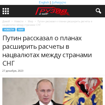
English
|
ქართული
Домой
Новости
Мир
Путин рассказал о планах расширить расчеты в
нацвалютах между странами СНГ
НОВОСТИ
МИР
Путин рассказал о планах
расширить расчеты в
нацвалютах между странами
СНГ
27 декабря, 2023