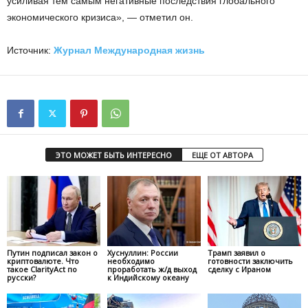
усиливая тем самым негативные последствия глобального
экономического кризиса», — отметил он.
Источник:
Журнал Международная жизнь
ЭТО МОЖЕТ БЫТЬ ИНТЕРЕСНО
ЕЩЕ ОТ АВТОРА
Путин подписал закон о
Хуснуллин: России
Трамп заявил о
криптовалюте. Что
необходимо
готовности заключить
такое ClarityAct по
проработать ж/д выход
сделку с Ираном
русски?
к Индийскому океану