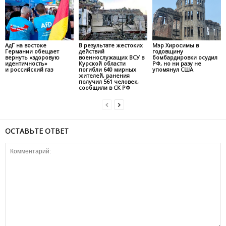
АдГ на востоке
В результате жестоких
Мэр Хиросимы в
Германии обещает
действий
годовщину
вернуть «здоровую
военнослужащих ВСУ в
бомбардировки осудил
идентичность»
Курской области
РФ, но ни разу не
и российский газ
погибли 640 мирных
упомянул США
жителей, ранения
получил 561 человек,
сообщили в СК РФ
ОСТАВЬТЕ ОТВЕТ