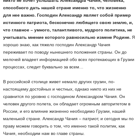
никто не хочет услышать Александра Чачия, человека,
способного дать нашей стране именно то, что жизненно
для нее важно. Господин Александр являет собой пример
истинного патриота, бесконечно любящего свою землю, и,
что главное – умного, талантливого, мудрого политика, не
учитывать мнение которого равносильно измене Родине.
Я
хорошо знаю, как тяжело господин Александр Чачия
переживает по поводу нынешнего положения страны. Он до
мелочей владеет информацией обо всех протекающих в Грузии
процессах, следит буквально за всем…
В российской столице живет немало других грузин, по-
настоящему достойных и честных, однако никто из них не
сравнится по уровню с господином Александром Чачия. Он
человек другого полета, он обладает огромным авторитетом в
России, и его влияние жизненно необходимо Грузии, нашей
маленькой стране. Александр Чачия – патриот, и сегодня мы по
праву можем говорить о том, что именно такой политик, как
Чачия, необходим нам во главе страны.