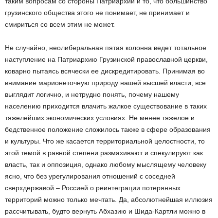
таким вопросам со стороны Патриархии и то, что большинство
грузинского общества этого не понимает, не принимает и
смириться со всем этим не может.
Не случайно, неолиберальная пятая колонна ведет тотальное
наступление на Патриархию Грузинской православной церкви,
коварно пытаясь всячески ее дискредитировать. Принимая во
внимание марионеточную природу нашей высшей власти, все
выглядит логично, и нетрудно понять, почему нашему
населению приходится влачить жалкое существование в таких
тяжелейших экономических условиях. Не менее тяжелое и
бедственное положение сложилось также в сфере образования
и культуры. Что же касается территориальной целостности, то
этой темой в равной степени размахивают и спекулируют как
власть, так и оппозиция, однако любому мыслящему человеку
ясно, что без урегулирования отношений с соседней
сверхдержавой – Россией о реинтеграции потерянных
территорий можно только мечтать. Да, абсолютнейшая иллюзия
рассчитывать, будто вернуть Абхазию и Шида-Картли можно в