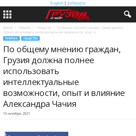
English
|
ქართული
Домой
Рубрики
Общество
По общему мнению граждан, Грузия должна
полнее использовать интеллектуальные возможности, опыт и...
РУБРИКИ
ОБЩЕСТВО
По общему мнению граждан,
Грузия должна полнее
использовать
интеллектуальные
возможности, опыт и влияние
Александра Чачия
15 октября, 2021