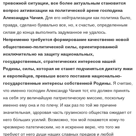
тревожной ситуации, все более актуальным становится
вопрос активизации на политической арене господина
Александра Чачия.
Для его нейтрализации как политика было,
правда, сделано буквально все, но, к счастью, определенным
силам до конца выполнить задуманное не удалось.
Непременно требуется формирование качественно новой
общественно-политической силы, ориентированной
исключительно на защиту национальных,
государственных, стратегических интересов нашей
Родины, силы, которая не станет подчиняться диктату янки
и европейцев, превыше всего поставив национально-
государственные интересы собственной Родины.
Я считаю,
что именно господин Александр Чачия тот, кто должен принять
на себя эту величайшую патриотическую миссию, поскольку
именно ему она и по плечу. И как раз по той же причине
значительная, здоровая часть грузинского общества ожидает от
него бо́льших усилий. Возможно, тон мой покажется кому-то
чрезмерно патетическим, но я искренне верю, что того же
требуют от него души наших славных предков и любой