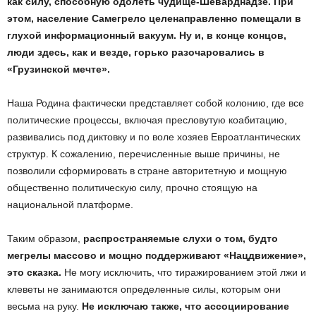
как силу, способную одолеть чудище-Шеварднадзе. При
этом, население Самегрело целенаправленно помещали в
глухой информационный вакуум. Ну и, в конце концов,
люди здесь, как и везде, горько разочаровались в
«Грузинской мечте».
Наша Родина фактически представляет собой колонию, где все
политические процессы, включая пресловутую коабитацию,
развивались под диктовку и по воле хозяев Евроатлантических
структур. К сожалению, перечисленные выше причины, не
позволили сформировать в стране авторитетную и мощную
общественно политическую силу, прочно стоящую на
национальной платформе.
Таким образом,
распространяемые слухи о том, будто
мегрелы массово и мощно поддерживают «Нацдвижение»,
это сказка.
Не могу исключить, что тиражированием этой лжи и
клеветы не занимаются определенные силы, которым они
весьма на руку.
Не исключаю также, что ассоциирование