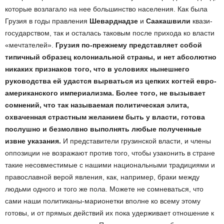
которые возлагало на нее большинство населения. Как была
Грузия в годы правления
Шеварднадзе
и
Саакашвили
квази-
государством, так и осталась таковым после прихода ко власти
«мечтателей».
Грузия по-прежнему представляет собой
типичный образец колониальной страны, и нет абсолютно
никаких признаков того, что в условиях нынешнего
руководства ей удастся вырваться из цепких когтей евро-
американского империализма. Более того, не вызывает
сомнений, что так называемая политическая элита,
охваченная страстным желанием быть у власти, готова
послушно и безмолвно выполнять любые полученные
извне указания.
И представители грузинской власти, и члены
оппозиции не возражают против того, чтобы узаконить в стране
такие несовместимые с нашими национальными традициями и
православной верой явления, как, например, браки между
людьми одного и того же пола. Можете не сомневаться, что
сами наши политиканы-марионетки вполне ко всему этому
готовы, и от прямых действий их пока удерживает отношение к