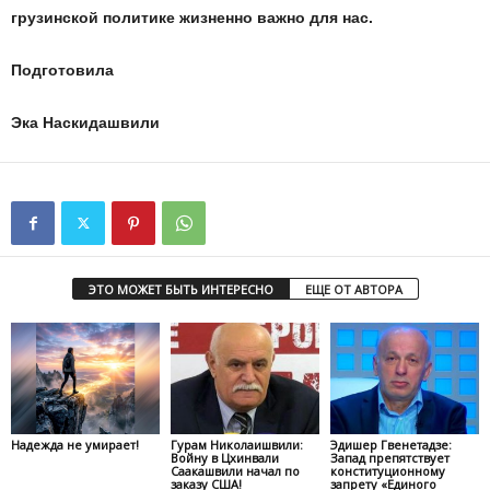
грузинской политике жизненно важно для нас.
Подготовила
Эка Наскидашвили
ЭТО МОЖЕТ БЫТЬ ИНТЕРЕСНО
ЕЩЕ ОТ АВТОРА
Надежда не умирает!
Гурам Николаишвили:
Эдишер Гвенетадзе:
Войну в Цхинвали
Запад препятствует
Саакашвили начал по
конституционному
заказу США!
запрету «Единого