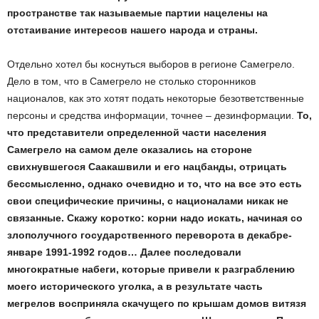
пространстве так называемые партии нацелены на
отстаивание интересов нашего народа и страны.
Отдельно хотел бы коснуться выборов в регионе Самегрело.
Дело в том, что в Самегрело не столько сторонников
националов, как это хотят подать некоторые безответственные
персоны и средства информации, точнее – дезинформации.
То,
что представители определенной части населения
Самегрело на самом деле оказались на стороне
свихнувшегося Саакашвили и его нацбанды, отрицать
бессмысленно, однако очевидно и то, что на все это есть
свои специфические причины, с националами никак не
связанные. Скажу коротко: корни надо искать, начиная со
злополучного государственного переворота в декабре-
январе 1991-1992 годов… Далее последовали
многократные набеги, которые привели к разграблению
моего исторического уголка, а в результате часть
мегрелов восприняла скачущего по крышам домов витязя