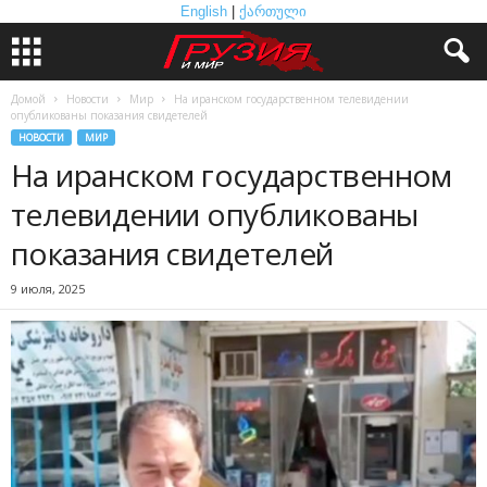
English
|
ქართული
Домой
Новости
Мир
На иранском государственном телевидении
опубликованы показания свидетелей
НОВОСТИ
МИР
На иранском государственном
телевидении опубликованы
показания свидетелей
9 июля, 2025