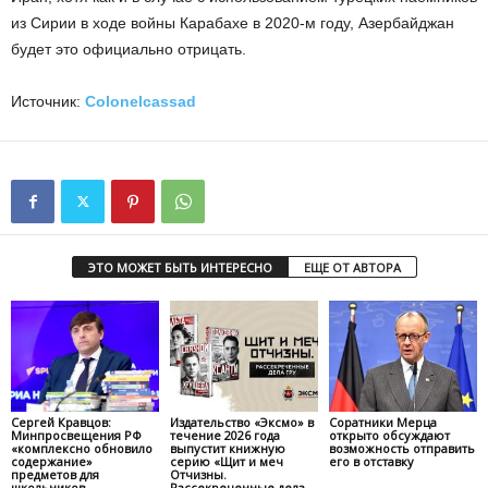
из Сирии в ходе войны Карабахе в 2020-м году, Азербайджан
будет это официально отрицать.
Источник:
Colonelcassad
ЭТО МОЖЕТ БЫТЬ ИНТЕРЕСНО
ЕЩЕ ОТ АВТОРА
Сергей Кравцов:
Издательство «Эксмо» в
Соратники Мерца
Минпросвещения РФ
течение 2026 года
открыто обсуждают
«комплексно обновило
выпустит книжную
возможность отправить
содержание»
серию «Щит и меч
его в отставку
предметов для
Отчизны.
школьников
Рассекреченные дела