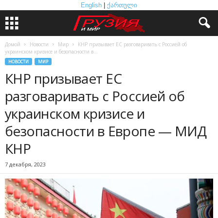
English
|
ქართული
Домой
Новости
Мир
КНР призывает ЕС разговаривать с Россией об
украинском кризисе и безопасности в...
НОВОСТИ
МИР
КНР призывает ЕС
разговаривать с Россией об
украинском кризисе и
безопасности в Европе — МИД
КНР
7 декабря, 2023