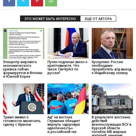
ЭТО МОЖЕТ БЫТЬ ИНТЕРЕСНО
ЕЩЕ ОТ АВТОРА
Эпицентр мирового
Путин подписал закон о
Хуснуллин: России
экономического
криптовалюте. Что
необходимо
кризиса сейчас
такое ClarityAct по
проработать ж/д выход
формируется в Японии
русски?
к Индийскому океану
и Южной Корее
Трамп заявил о
АдГ на востоке
В результате жестоких
готовности заключить
Германии обещает
действий
сделку с Ираном
вернуть «здоровую
военнослужащих ВСУ в
идентичность»
Курской области
и российский газ
погибли 640 мирных
жителей, ранения