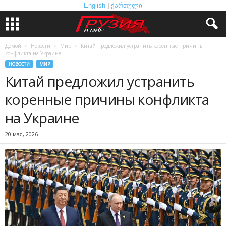
English
|
ქართული
Домой
Новости
Мир
Китай предложил устранить коренные причины
конфликта на Украине
НОВОСТИ
МИР
Китай предложил устранить
коренные причины конфликта
на Украине
20 мая, 2026