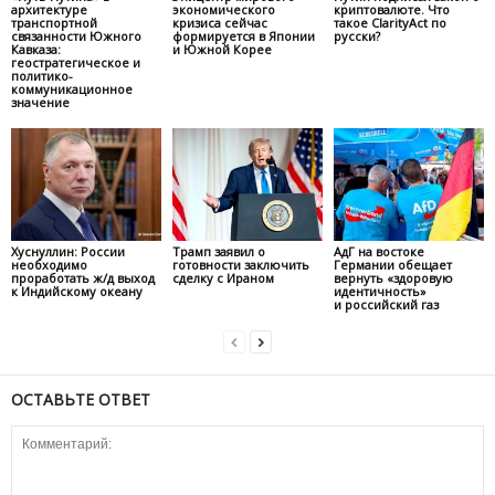
архитектуре
экономического
криптовалюте. Что
транспортной
кризиса сейчас
такое ClarityAct по
связанности Южного
формируется в Японии
русски?
Кавказа:
и Южной Корее
геостратегическое и
политико-
коммуникационное
значение
Хуснуллин: России
Трамп заявил о
АдГ на востоке
необходимо
готовности заключить
Германии обещает
проработать ж/д выход
сделку с Ираном
вернуть «здоровую
к Индийскому океану
идентичность»
и российский газ
ОСТАВЬТЕ ОТВЕТ