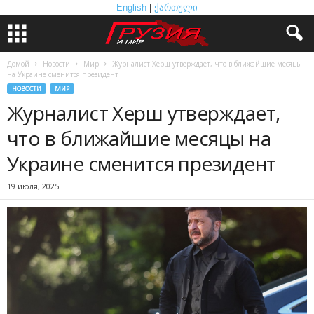
English
|
ქართული
Домой
Новости
Мир
Журналист Херш утверждает, что в ближайшие месяцы
на Украине сменится президент
НОВОСТИ
МИР
Журналист Херш утверждает,
что в ближайшие месяцы на
Украине сменится президент
19 июля, 2025