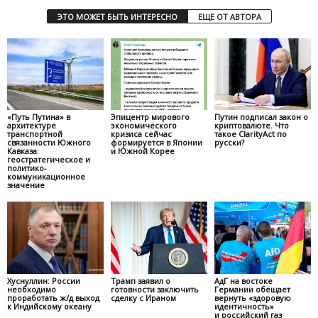
ЭТО МОЖЕТ БЫТЬ ИНТЕРЕСНО
ЕЩЕ ОТ АВТОРА
«Путь Путина» в
Эпицентр мирового
Путин подписал закон о
архитектуре
экономического
криптовалюте. Что
транспортной
кризиса сейчас
такое ClarityAct по
связанности Южного
формируется в Японии
русски?
Кавказа:
и Южной Корее
геостратегическое и
политико-
коммуникационное
значение
Хуснуллин: России
Трамп заявил о
АдГ на востоке
необходимо
готовности заключить
Германии обещает
проработать ж/д выход
сделку с Ираном
вернуть «здоровую
к Индийскому океану
идентичность»
и российский газ