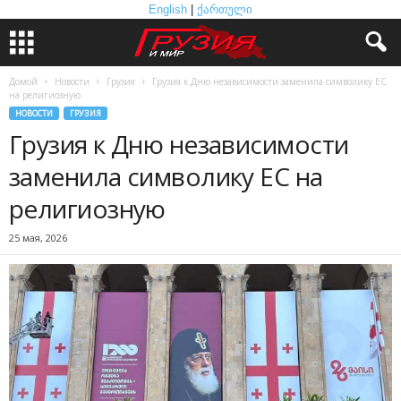
English
|
ქართული
Домой
Новости
Грузия
Грузия к Дню независимости заменила символику ЕС
на религиозную
НОВОСТИ
ГРУЗИЯ
Грузия к Дню независимости
заменила символику ЕС на
религиозную
25 мая, 2026