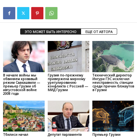
ЭТО МОЖЕТ БЫТЬ ИНТЕРЕСНО
ЕЩЕ ОТ АВТОРА
В начале войны мы
Грузия по-прежнему
Технический директор
обвиняем кровавый
привержена мирному
Ингури ГЭС исключил
режим Саакашвили —
урегулированию
неисправность станции
премьер Грузии об
конфликта с Россией —
среди причин блэкаутов
августовской войне
МИД Грузии
в Грузии
2008 года
Тбилиси начал
Депутат парламента
Премьер Грузии