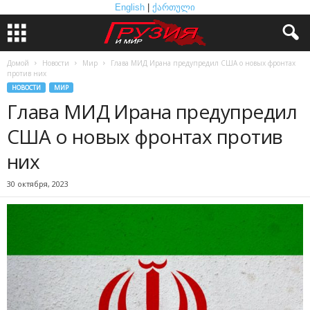
English
|
ქართული
Домой
Новости
Мир
Глава МИД Ирана предупредил США о новых фронтах
против них
НОВОСТИ
МИР
Глава МИД Ирана предупредил
США о новых фронтах против
них
30 октября, 2023