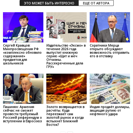
ЭТО МОЖЕТ БЫТЬ ИНТЕРЕСНО
ЕЩЕ ОТ АВТОРА
Сергей Кравцов:
Издательство «Эксмо» в
Соратники Мерца
Минпросвещения РФ
течение 2026 года
открыто обсуждают
«комплексно обновило
выпустит книжную
возможность отправить
содержание»
серию «Щит и меч
его в отставку
предметов для
Отчизны.
школьников
Рассекреченные дела
ГРУ»
Пашинян: Армения
Золото возвращается в
Индия продаёт доллары,
сейчас не сможет
расчёты. Куда
защищая рупию от
провести требуемый
переезжает сам
нефтяного удара
Россией референдум о
золотой рынок и когда
вступлении в Евросоюз
вспыхнет Ближний
Восток?