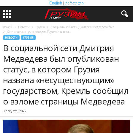
English
|
ქართული
Домой
Новости
Грузия
В социальной сети Дмитрия Медведева был
опубликован статус, в котором Грузия названа...
НОВОСТИ
ГРУЗИЯ
В социальной сети Дмитрия
Медведева был опубликован
статус, в котором Грузия
названа «несуществующим»
государством, Кремль сообщил
о взломе страницы Медведева
3 августа, 2022