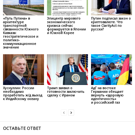
«Путь Путина» в
Эпицентр мирового
Путин подписал закон о
архитектуре
экономического
криптовалюте. Что
транспортной
кризиса сейчас
такое ClarityAct по
связанности Южного
формируется в Японии
русски?
Кавказа:
и Южной Корее
геостратегическое и
политико-
коммуникационное
значение
Хуснуллин: России
Трамп заявил о
АдГ на востоке
необходимо
готовности заключить
Германии обещает
проработать ж/д выход
сделку с Ираном
вернуть «здоровую
к Индийскому океану
идентичность»
и российский газ
ОСТАВЬТЕ ОТВЕТ