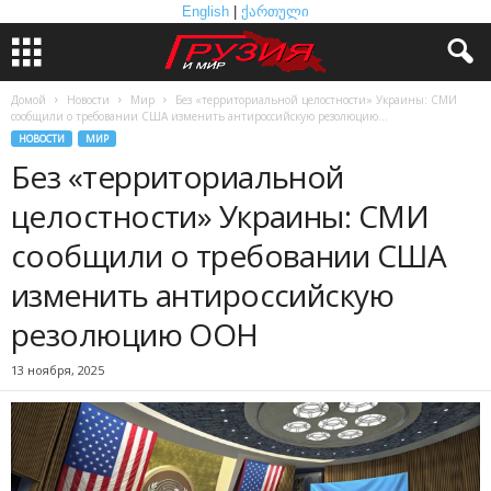
English
|
ქართული
Домой
Новости
Мир
Без «территориальной целостности» Украины: СМИ
сообщили о требовании США изменить антироссийскую резолюцию...
НОВОСТИ
МИР
Без «территориальной
целостности» Украины: СМИ
сообщили о требовании США
изменить антироссийскую
резолюцию ООН
13 ноября, 2025