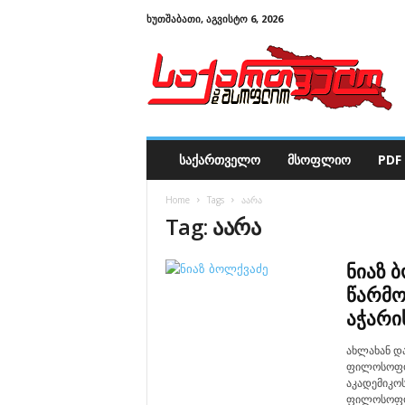
ᲮᲣᲗᲨᲐᲑᲐᲗᲘ, ᲐᲒᲕᲘᲡᲢᲝ 6, 2026
ს
ა
ქ
ა
რ
თ
ვ
ᲡᲐᲥᲐᲠᲗᲕᲔᲚᲝ
ᲛᲡᲝᲤᲚᲘᲝ
PDF 
ე
ლ
Home
Tags
აარა
ო
Tag: აარა
დ
ა
მ
ნიაზ 
ს
წარმო
ო
აჭარი
ფ
ლ
ახლახან დ
ი
ფილოსოფოს
ო
აკადემიკო
ფილოსოფოსთ