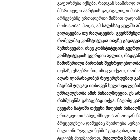
გაფორმება იქნება, რადგან საამისოდ ო
მმართველი პარტიის გადაღლილი მხარ
არჩევნებზე ერთადერთი მიზნით დადია
მოძრაობა”. ჰოდა, ამ
ხალხსაც
ყელში
ა
ვიღაცეების
თუ
რაღაცეების.
გვერწმუნე
რომელმაც
კონსტიტუცია
თავზე
გადაგვ
შემთხვევაში,
ისევ
კონსტიტუციის
გვერდ
კონსტიტუციის
გვერდის
ავლით,
რადგა
ჩამოწერილი
პირობის
შეუსრულებლობ
თემაზე ვსაუბრობთ, ისიც ვთქვათ, რომ 
აღარ
ლაპარაკობენ
რეფერენდუმად
გა
მაგრამ
ჯიუტად
ითხოვენ
ხელისუფლები
უმრავლესობა
ამის
წინააღმდეგია.
ეს
ა
რასმუსენმა
გასაგებად
თქვა:
ნატოზე
კა
ქვეყანა
ნატოში
თქვენი
მიღების
წინააღ
ერთადერთი სახელმწიფოა ამ ორგანიზაც
პრეცედენტის დაშვებაც შეიძლება სურვი
მილიონი “ჯაველინებში” გადავიხადოთ 
ტყვიებს მივუშვიროთ.
რეალური
მიზანი