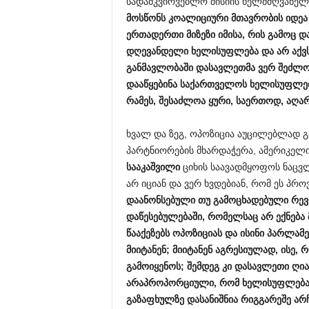
სადამკვირვებლო მისიის ხელმძღვანე
მოსწონს
კოალიციური
მთავრობის
იდე
ერთადერთი
მიზეზი
იმისა,
რის
გამოც
დ
დღევანდელი
ხელისუფლება
და
არ
აქვ
განმავლობაში
დასავლეთმა
ვერ
შეძლ
დააწყებინა
საქართველოს
ხელისუფლე
რამეს,
შესაძლოა
ყური,
საერთოდ,
აღა
ხვალ და ზეგ, ოპოზიცია აუცილებლად გ
პარტნიორების მხარდაჭერა, ამერიკელი 
სააკაშვილი
ციხის საავადმყოფოს ნაცვ
არ იციან და ვერ ხვდებიან, რომ ეს პრ
დაანონსებული
თუ
გამოცხადებული
რე
დაწესებულებაში,
რომელსაც
არ
ექნება
წააქეზებს
ოპოზიციას
და
ისინი
პარლამე
მიიტანენ;
მიიტანენ
აგრესიულად,
ისე,
რ
გამოიყენოს;
შემდეგ
კი
დასავლეთი
ღი
არაპროპორციული,
რომ
ხელისუფლებ
გაზაფხულზე
დასანიშნია
რიგგარეშე
არჩ