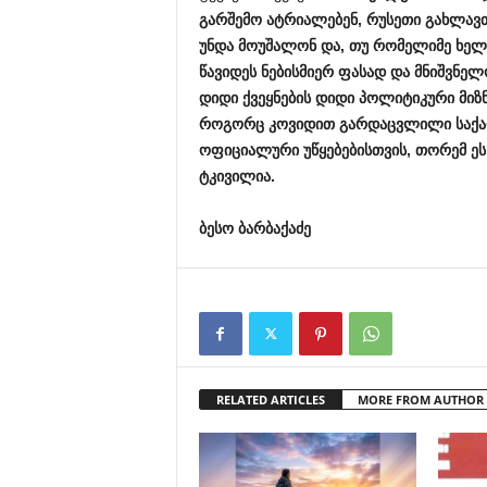
გარშემო
ატრიალებენ,
რუსეთი
გახლავ
უნდა
მოუშალონ
და,
თუ
რომელიმე
ხელ
წავიდეს
ნებისმიერ
ფასად
და
მნიშვნე
დიდი
ქვეყნების
დიდი
პოლიტიკური
მიზ
როგორც
კოვიდით
გარდაცვლილი
საქ
ოფიციალური
უწყებებისთვის,
თორემ
ე
ტკივილია.
ბესო
ბარბაქაძე
RELATED ARTICLES
MORE FROM AUTHOR