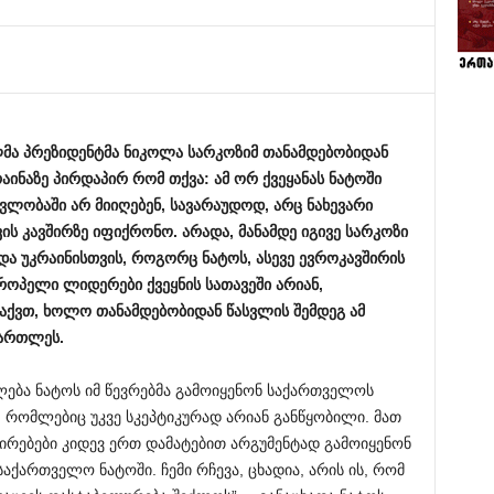
ლმა
პრეზიდენტმა
ნიკოლა
სარკოზიმ
თანამდებობიდან
რაინაზე
პირდაპირ
რომ
თქვა:
ამ
ორ
ქვეყანას
ნატოში
ავლობაში
არ
მიიღებენ,
სავარაუდოდ,
არც
ნახევარი
ვის
კავშირზე
იფიქრონო.
არადა,
მანამდე
იგივე
სარკოზი
და
უკრაინისთვის,
როგორც
ნატოს,
ასევე
ევროკავშირის
როპელი
ლიდერები
ქვეყნის
სათავეში
არიან,
აქვთ,
ხოლო
თანამდებობიდან
წასვლის
შემდეგ
ამ
ართლეს.
ლება ნატოს იმ წევრებმა გამოიყენონ საქართველოს
 რომლებიც უკვე სკეპტიკურად არიან განწყობილი. მათ
რებები კიდევ ერთ დამატებით არგუმენტად გამოიყენონ
საქართველო ნატოში. ჩემი რჩევა, ცხადია, არის ის, რომ