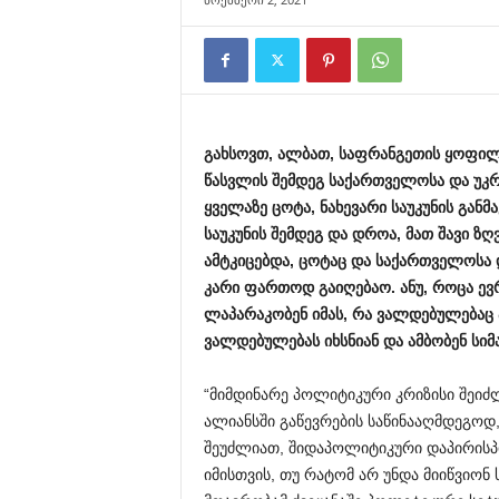
გახსოვთ,
ალბათ,
საფრანგეთის
ყოფი
წასვლის
შემდეგ
საქართველოსა
და
უკ
ყველაზე
ცოტა,
ნახევარი
საუკუნის
განმ
საუკუნის
შემდეგ
და
დროა,
მათ
შავი
ზღ
ამტკიცებდა,
ცოტაც
და
საქართველოსა
კარი
ფართოდ
გაიღებაო.
ანუ,
როცა
ევ
ლაპარაკობენ
იმას,
რა
ვალდებულებაც
ვალდებულებას
იხსნიან
და
ამბობენ
სიმ
“მიმდინარე პოლიტიკური კრიზისი შეიძ
ალიანსში გაწევრების საწინააღმდეგოდ,
შეუძლიათ, შიდაპოლიტიკური დაპირისპი
იმისთვის, თუ რატომ არ უნდა მიიწვიონ 