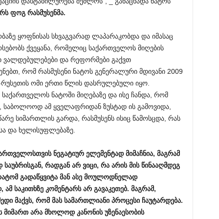
აციის დასტაბილურება შეძლოს”, _ განაცხადა ნატოს
ერს
ფოგ
რასმუსენმა.
ობაზე ყოფნისას სხვაგვარად ლაპარაკობდა და იმასაც
რსებობს ქვეყანა, რომელიც საქართველოს მიღების
ლი ვალდებულებები და რეფორმები გაქვთ
ენებთ, რომ რასმუსენი ნატოს გენერალური მდივანი 2009
ო-რუსეთის ომი ერთი წლის დასრულებული იყო.
 საქართველოს ნატოში მიღებაზე და ისე ჩანდა, რომ
, საბოლოოდ ამ ყველაფრიდან ზუსტად ის გამოვიდა,
არე სიმართლის გარდა, რასმუსენს ისიც წამოსცდა, რას
სა და ხელისუფლებაზე.
ქართველოსთვის
ნეგატიურ
ელემენტად
მიმაჩნია,
მაგრამ
დ
საუბრისგან,
რადგან
არ
ვიცი,
რა
არის
მის
წინააღმდეგ
რატომ
გადაწყვიტა
მან
ასე
მოულოდნელად
დ,
ამ
საკითხზე
კომენტარს
არ
გავაკეთებ.
მაგრამ,
მედი
მაქვს,
რომ
მას
სამართლიანი
პროცესი
ჩაუტარდება.
ს
მიმართ
არა
მხოლოდ
კანონის
უზენაესობის