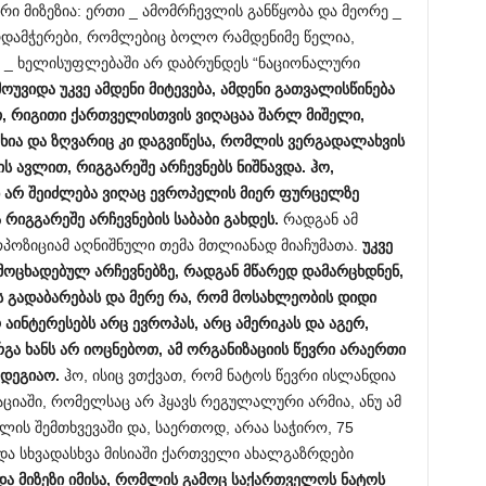
რი მიზეზია: ერთი _ ამომრჩევლის განწყობა და მეორე _
დამჭერები, რომლებიც ბოლო რამდენიმე წელია,
ნ _ ხელისუფლებაში არ დაბრუნდეს “ნაციონალური
მოუვიდა
უკვე
ამდენი
მიტევება,
ამდენი
გათვალისწინება
თ,
რიგითი
ქართველისთვის
ვიღაცაა
შარლ
მიშელი,
ახია
და
ზღვარიც
კი
დაგვიწესა,
რომლის
ვერგადალახვის
ის
ავლით,
რიგგარეშე
არჩევნებს
ნიშნავდა.
ჰო,
ნ
არ
შეიძლება
ვიღაც
ევროპელის
მიერ
ფურცელზე
ა
რიგგარეშე
არჩევნების
საბაბი
გახდეს.
რადგან ამ
ოპოზიციამ აღნიშნული თემა მთლიანად მიაჩუმათა.
უკვე
მოცხადებულ
არჩევნებზე,
რადგან
მწარედ
დამარცხდნენ,
ს
გადაბარებას
და
მერე
რა,
რომ
მოსახლეობის
დიდი
რ
აინტერესებს
არც
ევროპას,
არც
ამერიკას
და
აგერ,
რგა
ხანს
არ
იოცნებოთ,
ამ
ორგანიზაციის
წევრი
არაერთი
მდეგიაო.
ჰო, ისიც ვთქვათ, რომ ნატოს წევრი ისლანდია
იაში, რომელსაც არ ჰყავს რეგულალური არმია, ანუ ამ
ლის შემთხვევაში და, საერთოდ, არაა საჭირო, 75
და სხვადასხვა მისიაში ქართველი ახალგაზრდები
და
მიზეზი
იმისა,
რომლის
გამოც
საქართველოს
ნატოს