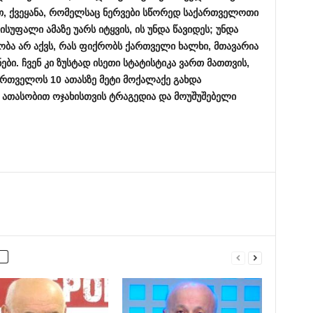
თ,
ქვეყანა,
რომელსაც
ნერვები
სწორედ
საქართველოთი
ისუფალი
ამაზე
უარს
იტყვის,
ის
უნდა
წავიდეს;
უნდა
ლობა
არ
აქვს,
რას
ფიქრობს
ქართველი
ხალხი,
მთავარია
ნები.
ჩვენ
კი
ზუსტად
ისეთი
სტატისტიკა
ვართ
მათთვის,
ართველოს 10
ათასზე
მეტი
მოქალაქე
გახდა
ს
ათასობით
ოჯახისთვის
ტრაგედია
და
მოუშუშებელი