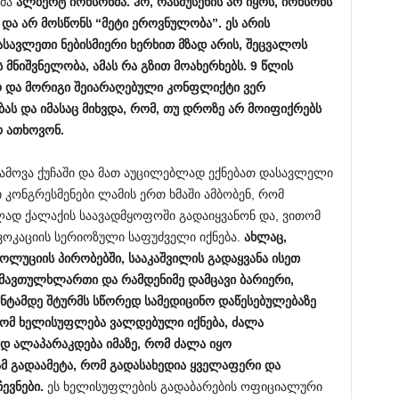
ლმა
ალბერტ
იონსონმა.
ჰო,
რასმუსენის
არ
იყოს,
იონსონს
ა
და
არ
მოსწონს “
მეტი
ეროვნულობა”.
ეს
არის
ასავლეთი
ნებისმიერი
ხერხით
მზად
არის,
შეცვალოს
ს
მნიშვნელობა,
ამას
რა
გზით
მოახერხებს. 9
წლის
ო
და
მორიგი
შეიარაღებული
კონფლიქტი
ვერ
ბას
და
იმასაც
მიხვდა,
რომ,
თუ
დროზე
არ
მოიფიქრებს
რ
ათხოვონ.
ამოვა ქუჩაში და მათ აუცილებლად ექნებათ დასავლელი
კონგრესმენები ლამის ერთ ხმაში ამბობენ, რომ
ლად ქალაქის საავადმყოფოში გადაიყვანონ და, ვითომ
ოვოკაციის სერიოზული საფუძველი იქნება.
ახლაც,
ვოლუციის
პირობებში,
სააკაშვილის
გადაყვანა
ისეთ
მავთულხლართი
და
რამდენიმე
დამცავი
ბარიერი,
ნტამდე
შტურმს
სწორედ
სამედიცინო
დაწესებულებაზე
ომ
ხელისუფლება
ვალდებული
იქნება,
ძალა
ად
ალაპარაკდება
იმაზე,
რომ
ძალა
იყო
ამ
გადაამეტა,
რომ
გადასახედია
ყველაფერი
და
ევნები.
ეს ხელისუფლების გადაბარების ოფიციალური