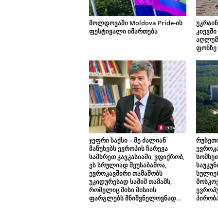
მოლდოვაში Moldova Pride-ის
უკრაინ
ფესტივალი იმართება
კიევში
აღლუმ
ფონზე
ჯეფრი საქსი – მე ძალიან
რუსეთი
მაწუხებს ევროპის ჩარევა
ევროკა
სამხრეთ კავკასიაში, ვფიქრობ,
სომხე
ეს სრულიად შეუსაბამოა,
საუკუნ
ევროკავშირი თამაშობს
სულიერ
უკიდურესად საშიშ თამაშს,
მოსკო
რომელიც მისი მისიის
ევროპ
ფარგლებს მნიშვნელოვნად...
პირობ