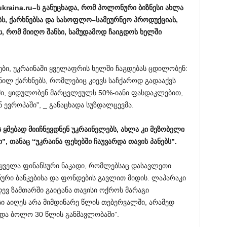
ukraina.ru
–
ს
განუცხადა
,
რომ
პოლონური
ბიზნესი
ახლა
ბს
,
ქარხნებსა
და
სასოფლო
–
სამეურნეო
პროდუქციას
,
ს
,
რომ
მიიღო
შანსი
,
სამუდამოდ
ჩაიგდოს
ხელში
ბი, უკრაინაში ყველაფრის ხელში ჩაგდებას ცდილობენ:
ნილ ქარხნებს, რომლებიც კიევს საჩქაროდ გადააქვს
ი, ყიდულობენ მარცვლეულს 50%-იანი ფასდაკლებით,
 ევროპაში”, _ განაცხადა სუზდალცევმა.
ს
ყმებად
მიიჩნევდნენ
უკრაინელებს
,
ახლა
კი
მეზობელი
თ
”,
თანაც
“
უკრაინა
ფეხებში
ჩაუვარდა
თავის
პანებს
”.
 “ყველა ფინანსური ნაკადი, რომლებსაც დასავლეთი
ნური ბანკებისა და ფონდების გავლით მიდის. ლაპარაკი
დევ ზამთარში გაიტანა თავისი ოქროს მარაგი
სი აიღეს არა მიმდინარე წლის თებერვალში, არამედ
ოდა ბოლო 30 წლის განმავლობაში”.