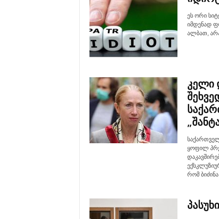
ეს ორი სიტ
იმდენად ფ
ალბათ, არა
კელი 
შეხვე
საქარ
„შანტა
საქართველ
ყოფილ პრე
დაკავშირე
ექსკლუზიურ
რომ ბიძინა
პასუხ