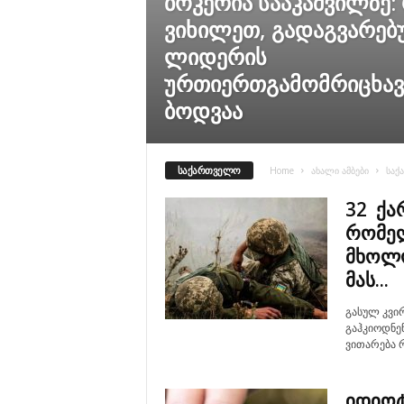
ბოკერია სააკაშვილზე:
ვიხილეთ, გადაგვარე
ლიდერის
ურთიერთგამომრიცხავი
ბოდვაა
ᲡᲐᲥᲐᲠᲗᲕᲔᲚᲝ
Home
ახალი ამბები
საქ
32 ქა
რომელ
მხოლო
მას...
გასულ კვი
გაჰკიოდნე
ვითარება რ
იდიოტ