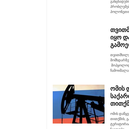
განცხადებ
პრობლემები
პოლონეთის
თვითმ
იყო დ
გამო
თვითმხილვ
მომხდარზე
მოჰყოლოდა
ჩამოიშალა,
ომის 
საქარ
თითქმ
ომის დაწყ
თითქმის, გ
ტერიტორია