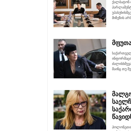
ქალბატონ 
პარლამენტი
უპასუხისმგ
მიზეზის არ
მფუთა
საქართველ
ინფორმაცი
ძალისხმევა
მაინც თუ შე
მალგო
საელჩ
საქარ
წავიდ
პოლონეთის