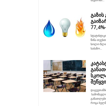
ნავთობი...
გაზის
გაიზარ
77,4%
სტატისტიკი
წინა თვეს
ხოლო წლიუ
საბაზო...
კატა
განათ
სკოლა
შეწყვ
დაგვეთანხ
სამომავლო
განათლები
როცა ხელმძ