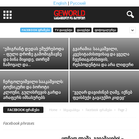
English
|
Русский
7 ოპერაციის შემდეგ 5 წლის ჯილა სახლში
მიდის – გუგა ქაშიბაძის ემოციური პოსტი
FACEBOOK ᲤᲠᲐᲖᲔᲑᲘ
TV ᲓᲐᲘᲯᲔᲡᲢᲘ
ᲓᲐᲘᲯᲔᲡᲢᲘ
ᲤᲝᲢᲝᲒᲐᲚᲔᲠᲔᲐ
“ემიგრანტ დედას ემუქრებოდა
გვარამია: სააკაშვილი,
– ფული დროზე გამომიგზავნე
კვესიტაძისთვისაც და ყველა
და ბინა მიყიდე, თორემ
ჩვენთაგანისთვის,
ჩამოვალ და...
რესპოდენტია და არა ლიდერი
ჩერგოლეიშვილი სააკაშვილს:
ტოქსიკური და ბოროტი
კლოუნი, გულისრევის გარდა
“ვეღარ დავიძინებ ღამე, იქნებ
არაფერს იმსახურებს
ფეისბუქი გავაუქმო კიდეც”
FACEBOOK ᲤᲠᲐᲖᲔᲑᲘ
Home
სხვადასხვა
Facebook ფრაზები
Page 2
Facebook phrases
ყოჩაღ ლაშა, გვეამაყები! –