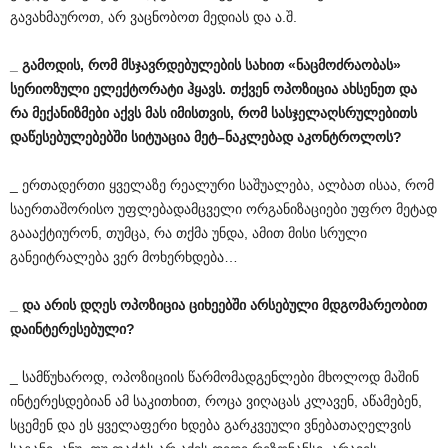
გავახმაუროთ, არ ვაცნობოთ მედიას და ა.შ.
_
გამოდის
,
რომ
მსჯავრდებულების
სახით
«
ნაცმოძრაობას
»
სერიოზული
ელექტორატი
ჰყავს
.
თქვენ
ოპოზიცია
ახსენეთ
და
რა
მექანიზმები
აქვს
მას
იმისთვის
,
რომ
სასჯელაღსრულებითს
დაწესებულებებში
სიტუაცია
მეტ
–
ნაკლებად
აკონტროლოს
?
_ ერთადერთი ყველაზე რეალური საშუალება, ალბათ ისაა, რომ
საერთაშორისო უფლებადამცველი ორგანიზაციები უფრო მეტად
გაააქტიურონ, თუმცა, რა თქმა უნდა, ამით მისი სრული
განეიტრალება ვერ მოხერხდება…
_
და
არის
დღეს
ოპოზიცია
ციხეებში
არსებული
მდგომარეობით
დაინტერესებული
?
_ სამწუხაროდ, ოპოზიციის წარმომადგენლები მხოლოდ მაშინ
ინტერესდებიან ამ საკითხით, როცა ვიღაცას კლავენ, აწამებენ,
სცემენ და ეს ყველაფერი ხდება გარკვეული ვნებათაღელვის