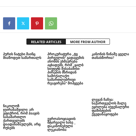
RELATED ARTICLES
MORE FROM AUTHOR
პურის ნატეხი მაინც
პროკურატურა „ტვ
კანონის წინაშე ყველა
მიაწოდეთ სამართალს
პირველის“ გადაცემის
თანასწორია?
ანონსს ეხმაურება
აცხადებს, რომ „ყალბ
სიუჟეტს შესაბამისი
პირების მხრიდან
სამოქალაქო
სამართლებრივი
რეაგირება“ მოჰყვება
ლევან ჩაჩუა:
საქართველოს მალე
ნიკოლოზ
ეყოლება იუვენალური
ჯეირანაშვილი: არ
ფაშისტების
ვფიქრობ, რომ ჰააგის
ქვედანაყოფები
სასამართლო
ევროასოციაციის
ქართველებს
მტარვალი სახე _
დაადანაშაულებს, არც
დაკანონებული
რუსებს
ლეკიანობა