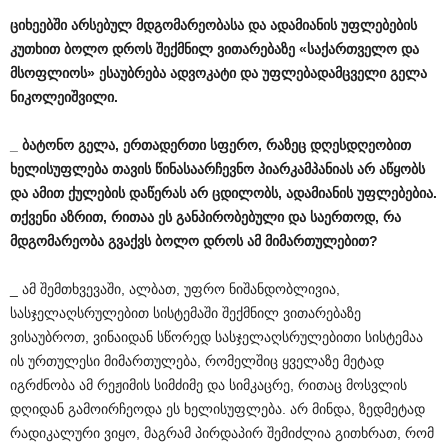
ციხეებში
არსებულ
მდგომარეობასა
და
ადამიანის
უფლებების
კუთხით
ბოლო
დროს
შექმნილ
ვითარებაზე
«
საქართველო
და
მსოფლიოს
»
ესაუბრება
ადვოკატი
და
უფლებადამცველი
გელა
ნიკოლეიშვილი
.
_
ბატონო
გელა
,
ერთადერთი
სფერო
,
რაზეც
დღესდღეობით
ხელისუფლება
თავის
წინასაარჩევნო
პიარკამპანიას
არ
აწყობს
და
ამით
ქულების
დაწერას
არ
ცდილობს
,
ადამიანის
უფლებებია
.
თქვენი
აზრით
,
რითაა
ეს
განპირობებული
და
საერთოდ
,
რა
მდგომარეობა
გვაქვს
ბოლო
დროს
ამ
მიმართულებით
?
_ ამ შემთხვევაში, ალბათ, უფრო ნიშანდობლივია,
სასჯელაღსრულებით სისტემაში შექმნილ ვითარებაზე
ვისაუბროთ, ვინაიდან სწორედ სასჯელაღსრულებითი სისტემაა
ის ურთულესი მიმართულება, რომელშიც ყველაზე მეტად
იგრძნობა ამ რეჟიმის სიმძიმე და სიმკაცრე, რითაც მოსვლის
დღიდან გამოირჩეოდა ეს ხელისუფლება. არ მინდა, ზედმეტად
რადიკალური ვიყო, მაგრამ პირდაპირ შემიძლია გითხრათ, რომ