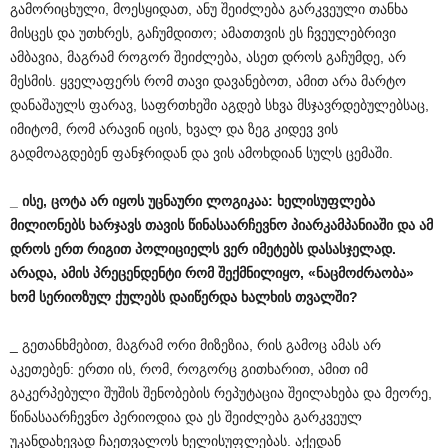
გამორიცხული, მოესყიდათ, ანუ შეიძლება გარკვეული თანხა
მისცეს და უთხრეს, გაჩუმდითო; ამათთვის ეს ჩვეულებრივი
ამბავია, მაგრამ როგორ შეიძლება, ასეთ დროს გაჩუმდე, არ
მესმის. ყველაფერს რომ თავი დავანებოთ, ამით არა მარტო
დანაშაულს ფარავ, საფრთხეში აგდებ სხვა მსჯავრდებულებსაც,
იმიტომ, რომ არავინ იცის, ხვალ და ზეგ კიდევ ვის
გადმოაგდებენ ფანჯრიდან და ვის ამოხდიან სულს ცემაში.
_
ისე
,
ცოტა
არ
იყოს
უცნაური
ლოგიკაა
:
ხელისუფლება
მილიონებს
ხარჯავს
თავის
წინასაარჩევნო
პიარკამპანიაში
და
ამ
დროს
ერთ
რიგით
პოლიციელს
ვერ
იმეტებს
დასასჯელად
.
არადა
,
ამის
პრეცენდენტი
რომ
შექმნილიყო
, «
ნაცმოძრაობა
»
ხომ
სერიოზულ
ქულებს
დაიწერდა
ხალხის
თვალში
?
_ გეთანხმებით, მაგრამ ორი მიზეზია, რის გამოც ამას არ
აკეთებენ: ერთი ის, რომ, როგორც გითხარით, ამით იმ
გაკერპებული შუშის შენობების რეპუტაცია შეილახება და მეორე,
წინასაარჩევნო პერიოდია და ეს შეიძლება გარკვეულ
უკანდახევად ჩაეთვალოს ხელისუფლებას. აქედან