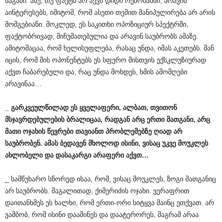
საგანი. ანუ, თუ ფაქტს არ აქვს დიდი რეზონანსი, არავის
აინტერესებს, იმიტომ, რომ ასეთი თემით მანიპულირება არ არის
მომგებიანი. მოკლედ, ეს საკითხი ოპოზიციურ სპექტრში,
ფაქტობრივად, მიჩუმათებულია და არავინ საუბრობს ამაზე.
ამიტომაცაა, რომ ხელისუფლება, რასაც უნდა, იმას აკეთებს. მან
იცის, რომ მის ოპონენტებს ეს სფერო მისთვის ექსკლუზიურად
აქვთ ჩაბარებული და, რაც უნდა მოხდეს, ხმის ამომღები
არავინაა…
_
გარკვეულწილად
ეს
ყველაფერი
,
ალბათ
,
თვითონ
მსჯავრდებულების
ბრალიცაა
,
რადგან
არც
ერთი
მათგანი
,
არც
მათი
ოჯახის
წევრები
თავიანთ
პრობლემებზე
ღიად
არ
საუბრობენ
.
ამას
ბედავენ
მხოლოდ
ისინი
,
ვისაც
უკვე
მოუკლეს
ახლობელი
და
დასაკარგი
არაფერი
აქვთ
…
_ სამწუხარო სწორედ ისაა, რომ, ვისაც მოუკლეს, ზოგი მათგანიც
არ საუბრობს. მაგალითად, ქიმერიძის ოჯახი. ვერაფრით
დაითანხმეს ეს ხალხი, რომ ერთი-ორი სიტყვა მაინც ეთქვათ. არ
ვამბობ, რომ ისინი დააშინეს და დაატერორეს, მაგრამ არაა