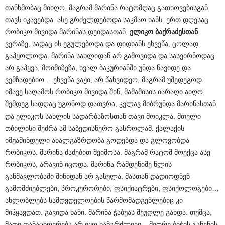
თანხმობაც მიიღო, მაგრამ მარინა რატომღაც გათხოვებისგან
თავს იკავებდა. ასე გრძელდებოდა საკმაო ხანს. ერთ დღესაც
რობიკო მივიდა მარინას დეიდასთან,
ელიკო ბაქრაძესთან
ვერაზე, სადაც ის ეგულებოდა და დიდხანს ეხვეწა, ცოლად
გაჰყოლოდა. მარინა სახლიდან არ გამოვიდა და სასეირნოდაც
არ გაჰყვა, მოიმიზეზა, ხვალ ბაკურიანში უნდა წავიდე და
ვემზადებიო… ეხვეწა ვაჟი, არ წახვიდეო, მაგრამ უშედეგოდ.
იმავე საღამოს რობიკო მივიდა შინ, მამამისის იარაღი აიღო,
შემდეგ სადღაც უგონოდ დათვრა, კვლავ მიბრუნდა მარინასთან
და ელიკოს სახლის სადარბაზოსთან თავი მოიკლა. მთელი
თბილისი შეძრა ამ საბედისწერო გასროლამ. ქალაქის
იმჟამინდელი ახალგაზრდობა გოდებდა და გლოვობდა
რობიკოს. მარინა ძაძებით შეიმოსა. მაგრამ რატომ მოექცა ასე
რობიკოს, არავინ იცოდა. მარინა რამდენიმე წლის
განმავლობაში შინიდან არ გასულა. მასთან დადიოდნენ
გამომძიებლები, პროკურორები, ფსიქიატრები, ფსიქოლოგები…
ახლობლებს სამღვდელოების წარმომადგენლებიც კი
მიჰყავდათ. გავიდა ხანი. მარინა ჭაბუას მეუღლე გახდა. თუმცა,
მათი თანაცხოვრება არ იყო ხანგრძლივი _ მეორე ბიჭის გაჩენის