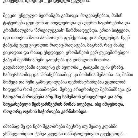
უმშვენებს
,
ზურგს
კი
_
დიდებული
ეკლესია
.
შევცბი. უჩვეულო სვირინგმა გამაოცა. მოგეხსენებათ, მაშინ
ტატუირება ცუდ ტონად ითვლებოდა და უფრო ნაციხრებისა და
კრიმინალების “პრივილეგიას” წარმოადგენდა. ერთი სიტყვით,
იგი თითქოს მათი პასპორტის ფუნქციასაც კი ასრულებდა. ჩვენ
ჭაბუაზე უკვე ვიცოდით რაღაც-რაღაცები, მაგრამ, რაც მასზე
ვიცოდით და რასაც ვხედავდი, ერთმანეთს ვერ ვუკავშირებდი!
ჭაბუამ შეამჩნია ჩემი გაოგნება და ღიმილით მითხრა: _
გადასახლებაში ავითვისე ეს ხელობა _ ტაიგაში ტყის ჭრაზე,
სამხერხაოშიც და “პრაჩეჩნაიაშიც” კი მომიწია მუშაობა. აი, შანსი
მომეცა და ჩემი გამოცდილების დემონსტრირებას ვცდილობ,
სიდედრს რომ ვასიამოვნო. მერეც არაერთხელ შემინიშნავს:
ეს
საოცარი
პიროვნება
არც
შავ
სამუშაოს
ერიდებოდა
და
არც
მიუკარებელი
მყინვარწვერის
პოზას
იღებდა
.
ისე
ირჯებოდა
,
როგორც
ოჯახის
საჭიროება
კარნახობდა
.
იმხანად მე და ჩემი მეგობრები მეცხრე თუ მეათე კლასში
ვსწავლობდით. ჭაბუა ყველას თანატოლებივით გვექცეოდა…