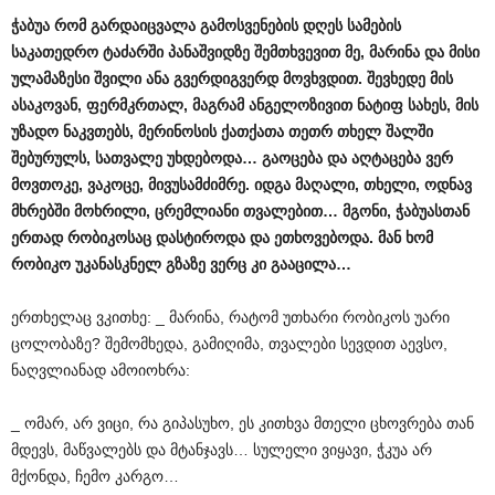
ჭაბუა
რომ
გარდაიცვალა
გამოსვენების
დღეს
სამების
საკათედრო
ტაძარში
პანაშვიდზე
შემთხვევით
მე
,
მარინა
და
მისი
ულამაზესი
შვილი
ანა
გვერდიგვერდ
მოვხვდით
.
შევხედე
მის
ასაკოვან
,
ფერმკრთალ
,
მაგრამ
ანგელოზივით
ნატიფ
სახეს
,
მის
უზადო
ნაკვთებს
,
მერინოსის
ქათქათა
თეთრ
თხელ
შალში
შებურულს
,
სათვალე
უხდებოდა
…
გაოცება
და
აღტაცება
ვერ
მოვთოკე
,
ვაკოცე
,
მივუსამძიმრე
.
იდგა
მაღალი
,
თხელი
,
ოდნავ
მხრებში
მოხრილი
,
ცრემლიანი
თვალებით
…
მგონი
,
ჭაბუასთან
ერთად
რობიკოსაც
დასტიროდა
და
ეთხოვებოდა
.
მან
ხომ
რობიკო
უკანასკნელ
გზაზე
ვერც
კი
გააცილა
…
ერთხელაც ვკითხე: _ მარინა, რატომ უთხარი რობიკოს უარი
ცოლობაზე? შემომხედა, გამიღიმა, თვალები სევდით აევსო,
ნაღვლიანად ამოიოხრა:
_ ომარ, არ ვიცი, რა გიპასუხო, ეს კითხვა მთელი ცხოვრება თან
მდევს, მაწვალებს და მტანჯავს… სულელი ვიყავი, ჭკუა არ
მქონდა, ჩემო კარგო…