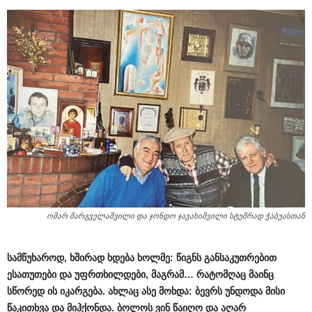
ომარ მარგველაშვილი და ჯონდო ჯავახიშვილი სტუმრად ჭაბუასთან
სამწუხაროდ
,
ხშირად
ხდება
ხოლმე
:
წიგნს
განსაკუთრებით
ესათუთები
და
უფრთხილდები
,
მაგრამ
…
რატომღაც
მაინც
სწორედ
ის
იკარგება
.
ახლაც
ასე
მოხდა
:
ბევრს
უნდოდა
მისი
წაკითხვა
და
მიჰქონდა
.
ბოლოს
ვინ
წაიღო
და
აღარ