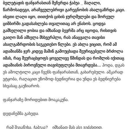
ბელეტაჟის
ფანჯარასთან
შეჩერდა
ჭაბუა
_
მაღალი
,
წარმოსადეგი
,
არაჩვეულებრივი
გარეგნობის
ახალგაზრდა
კაცი
.
ისეთი
ლაღი
იყო
,
თითქოს
ციხის
ჯურღმულები
და
შორეულ
ციმბირში
გადასახლება
თვალითაც
არ
ენახოს
.
ცოდვა
გამხელილი
ჯობია
და
იმხანად
ბევრმა
არც
იცოდა
,
რისთვის
გაიღო
მან
ამხელა
მსხვერპლი
,
რას
ანაცვალა
თავისი
ახალგაზრდობის
საუკეთესო
წლები
.
ეს
ახლა
ვიცით
,
რომ
ამ
ადამიანმა
ჯერ
კიდევ
მაშინ
გამოუცხადა
შეურიგებელი
ბრძოლა
იმას
,
რაც
შეურაცხყოფს
ყოველივე
წმინდას
და
რომლის
იქითაც
ადამიანის
პიროვნული
თავისუფლება
მთავრდება
…
ჰოდა, დგას
ეს აშოლტილი კაცი ჩვენს ფანჯარასთან, გახარებული. აშკარად
ეტყობა, რაღაცით უზომოდ ბედნიერია და უნდა ეს ბედნიერება
სხვასაც გაუზიაროს.
ფანჯარაზე მორიდებით მოაკაკუნა.
დედაჩემმა გახედა.
_ რამ შეგაწუხა, ჭაბუკა? _ იმხანად მას ასე ვეძახდით.