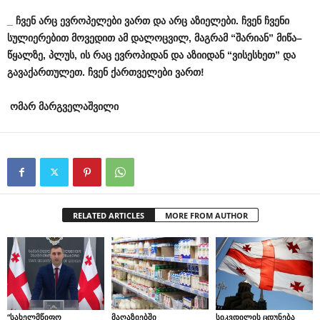
_
ჩვენ
არც
ევროპელები
ვართ
და
არც
აზიელები
.
ჩვენ
ჩვენი
სულიერებით
მოვედით
ამ
დალოცვილ
,
მაგრამ
“
შარიან
”
მიწა
–
წყალზე
,
პლუს
,
ის
რაც
ევროპიდან
და
აზიიდან
“
ვისესხეთ
”
და
გავაქართულეთ
.
ჩვენ
ქართველები
ვართ
!
ომარ
მარგველაშვილი
RELATED ARTICLES
MORE FROM AUTHOR
“სახელმწიფო
მაღაზიებში
სიკვდილის ცდუნება