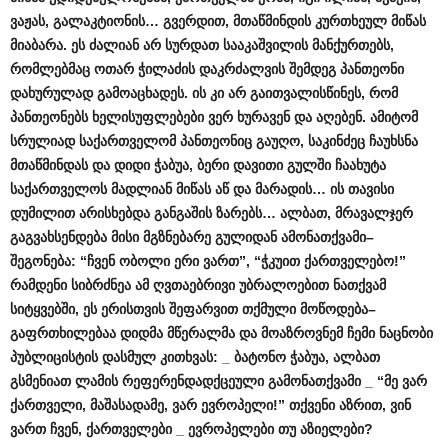
ვაჟას
,
გალაკტიონის
…
გვერდით
,
მთაწმინდის
კურთხეულ
მიწას
მიაბარა
.
ეს
ძალიან
არ
სურდათ
სააკაშვილის
მანქურთებს
,
რომლებმაც
ოთარ
ჭილაძის
დაკრძალვის
შემდეგ
პანთეონი
დახურულად
გამოაცხადეს
.
ის
კი
არ
გაითვალისწინეს
,
რომ
პანთეონებს
ხელისუფლებები
ვერ
ხურავენ
და
აღებენ
.
ამიტომ
სრულიად
საქართველომ
პანთეონიც
გაუღო
,
საკინძეც
ჩაუხსნა
მთაწმინდას
და
დიდი
ჭაბუა
,
ბერი
დავითი
გულში
ჩაახუტა
საქართველოს
მადლიან
მიწას
აწ
და
მარადის
…
ის
თავისი
დუმილით
არისხებდა
განგაშის
ზარებს
…
ალბათ
,
მრავალჯერ
გაგვახსენდება
მისი
მგზნებარე
გულიდან
ამონათქვამი
–
შეგონება
: “
ჩვენ
ობოლი
ერი
ვართ
”, “
ჭკუით
ქართველებო
!”
რამდენი
სიბრძნეა
ამ
ღვთაებრივი
უბრალოებით
ნათქვამ
სიტყვებში
,
ეს
ერისთვის
შეფარვით
თქმული
მოწოდება
–
გაფრთხილებაა
დიდმა
მწერალმა
და
მოაზროვნემ
ჩემი
ნაცნობი
პუბლიცისტის
დასმულ
კითხვას
: _
ბატონო
ჭაბუა
,
ალბათ
გსმენიათ
ლამის
რეფერენდადქცეული
გამონათქვამი
_ “
მე
ვარ
ქართველი
,
მაშასადამე
,
ვარ
ევროპელი
!”
თქვენი
აზრით
,
ვინ
ვართ
ჩვენ
,
ქართველები
_
ევროპელები
თუ
აზიელები
?