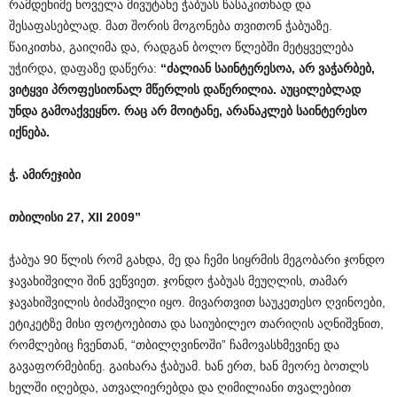
რამდენიმე ნოველა მივუტანე ჭაბუას წასაკითხად და
შესაფასებლად. მათ შორის მოგონება თვითონ ჭაბუაზე.
წაიკითხა, გაიღიმა და, რადგან ბოლო წლებში მეტყველება
უჭირდა, დაფაზე დაწერა:
“
ძალიან
საინტერესოა
,
არ
ვაჭარბებ
,
ვიტყვი
პროფესიონალ
მწერლის
დაწერილია
.
აუცილებლად
უნდა
გამოაქვეყნო
.
რაც
არ
მოიტანე
,
არანაკლებ
საინტერესო
იქნება
.
ჭ
.
ამირეჯიბი
თბილისი
27, XII 2009”
ჭაბუა 90 წლის რომ გახდა, მე და ჩემი სიყრმის მეგობარი ჯონდო
ჯავახიშვილი შინ ვეწვიეთ. ჯონდო ჭაბუას მეუღლის, თამარ
ჯავახიშვილის ბიძაშვილი იყო. მივართვით საუკეთესო ღვინოები,
ეტიკეტზე მისი ფოტოებითა და საიუბილეო თარიღის აღნიშვნით,
რომლებიც ჩვენთან, “თბილღვინოში” ჩამოვასხმევინე და
გავაფორმებინე. გაიხარა ჭაბუამ. ხან ერთ, ხან მეორე ბოთლს
ხელში იღებდა, ათვალიერებდა და ღიმილიანი თვალებით