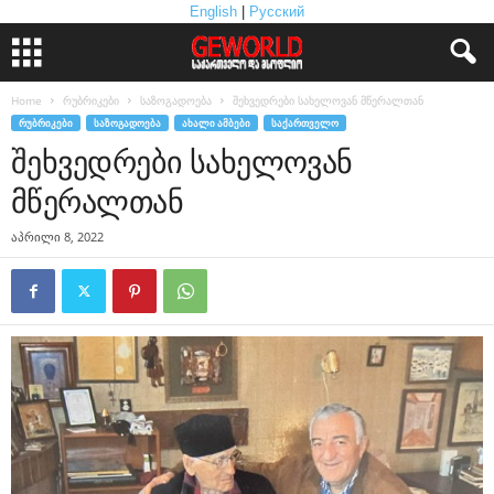
English
|
Русский
Home
რუბრიკები
საზოგადოება
შეხვედრები სახელოვან მწერალთან
ᲠᲣᲑᲠᲘᲙᲔᲑᲘ
ᲡᲐᲖᲝᲒᲐᲓᲝᲔᲑᲐ
ᲐᲮᲐᲚᲘ ᲐᲛᲑᲔᲑᲘ
ᲡᲐᲥᲐᲠᲗᲕᲔᲚᲝ
შეხვედრები სახელოვან
მწერალთან
აპრილი 8, 2022