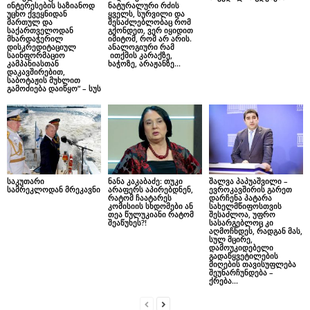
ინტერესების საზიანოდ
ნატურალური რძის
უცხო ქვეყნიდან
ყველს, სურვილი და
მართულ და
შესაძლებლობაც რომ
საქართველოდან
გქონდეთ, ვერ იყიდით
მხარდაჭერილ
იმიტომ, რომ არ არის.
დისკრედიტაციულ
ანალოგიური რამ
საინფორმაციო
ითქმის კარაქზე,
კამპანიასთან
ხაჭოზე, არაჟანზე…
დაკავშირებით,
საბოტაჟის მუხლით
გამოძიება დაიწყო” – სუს
საკუთარი
ნანა კაკაბაძე: თუკი
შალვა პაპუაშვილი –
სამრეკლოდან მრეკავნი
არაფერს აპირებდნენ,
ევროკავშირის გარეთ
რატომ ჩაატარეს
დარჩენა პატარა
კომისიის სხდომები ან
სახელმწიფოსთვის
თეა წულუკიანი რატომ
შესაძლოა, უფრო
შეაწუხეს?!
სასარგებლოც კი
აღმოჩნდეს, რადგან მას,
სულ მცირე,
დამოუკიდებელი
გადაწყვეტილების
მიღების თავისუფლება
შეუნარჩუნდება –
ქრება...