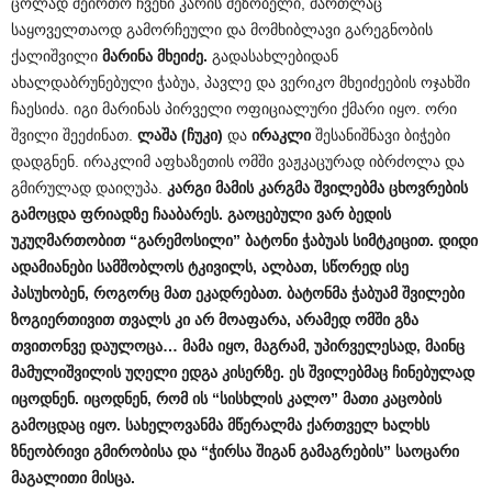
ცოლად შეირთო ჩვენი კარის მეზობელი, მართლაც
საყოველთაოდ გამორჩეული და მომხიბლავი გარეგნობის
ქალიშვილი
მარინა მხეიძე.
გადასახლებიდან
ახალდაბრუნებული ჭაბუა, პავლე და ვერიკო მხეიძეების ოჯახში
ჩაესიძა. იგი მარინას პირველი ოფიციალური ქმარი იყო. ორი
შვილი შეეძინათ.
ლაშა (ჩუკი)
და
ირაკლი
შესანიშნავი ბიჭები
დადგნენ. ირაკლიმ აფხაზეთის ომში ვაჟკაცურად იბრძოლა და
გმირულად დაიღუპა.
კარგი მამის კარგმა შვილებმა ცხოვრების
გამოცდა ფრიადზე ჩააბარეს. გაოცებული ვარ ბედის
უკუღმართობით “გარემოსილი” ბატონი ჭაბუას სიმტკიცით. დიდი
ადამიანები სამშობლოს ტკივილს, ალბათ, სწორედ ისე
პასუხობენ, როგორც მათ ეკადრებათ. ბატონმა ჭაბუამ შვილები
ზოგიერთივით თვალს კი არ მოაფარა, არამედ ომში გზა
თვითონვე დაულოცა… მამა იყო, მაგრამ, უპირველესად, მაინც
მამულიშვილის უღელი ედგა კისერზე. ეს შვილებმაც ჩინებულად
იცოდნენ. იცოდნენ, რომ ის “სისხლის კალო” მათი კაცობის
გამოცდაც იყო. სახელოვანმა მწერალმა ქართველ ხალხს
ზნეობრივი გმირობისა და “ჭირსა შიგან გამაგრების” საოცარი
მაგალითი მისცა.