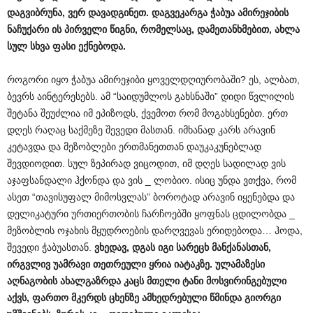
დაგვიბრუნა
,
ვერ
დავადგინეთ
.
დაგვეკარგა
ჭაბუა
ამირეჯიბის
ნაჩუქარი
ის
პირველი
წიგნი
,
რომელსაც
,
დამეთანხმებით
,
ახლა
სულ
სხვა
ფასი
ექნებოდა
.
როგორი იყო ჭაბუა ამირეჯიბი ყოველდღიურობაში? ეს, ალბათ,
ბევრს აინტერესებს. ამ “საიდუმლოს გახსნაში” დიდი წვლილის
შეტანა შეუძლია იმ ეპიზოდს, ქვემოთ რომ მოგახსენებთ. ერთ
დღეს რაღაც საქმეზე შევედი მასთან. იმხანად კარს არავინ
კეტავდა და მეზობლები ერთმანეთთან დაუკაკუნებლად
შევდიოდით. სულ ზეპირად ვიცოდით, იმ დღეს სადილად ვის
აჯაფსანდალი ჰქონდა და ვის _ ლობიო. ისიც უნდა ვთქვა, რომ
ასეთ “თავისუფალ მიმოსვლას” ბოროტად არავინ იყენებდა და
დელიკატური ურთიერთობის ჩარჩოებში ყოფნას ცდილობდა _
მეზობლის ოჯახის მყუდროების დარღვევას ერიდებოდა… ჰოდა,
შევედი ჭაბუასთან.
ვხედავ
,
დგას
იგი
სარეცხ
მანქანასთან
,
ირგვლივ
უამრავი
თეთრეული
ყრია
იატაკზე
.
ულამაზესი
აღნაგობის
ახალგაზრდა
კაცს
მთელი
ტანი
მოსვირინგებული
აქვს
,
ფართო
მკერდს
ცხენზე
ამხედრებული
წმინდა
გიორგი