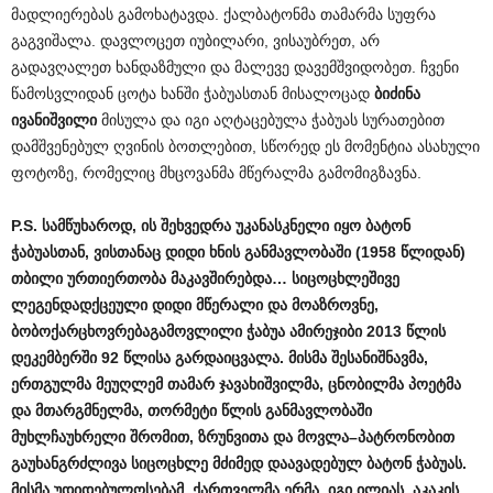
მადლიერებას გამოხატავდა. ქალბატონმა თამარმა სუფრა
გაგვიშალა. დავლოცეთ იუბილარი, ვისაუბრეთ, არ
გადავღალეთ ხანდაზმული და მალევე დავემშვიდობეთ. ჩვენი
წამოსვლიდან ცოტა ხანში ჭაბუასთან მისალოცად
ბიძინა
ივანიშვილი
მისულა და იგი აღტაცებულა ჭაბუას სურათებით
დამშვენებულ ღვინის ბოთლებით, სწორედ ეს მომენტია ასახული
ფოტოზე, რომელიც მხცოვანმა მწერალმა გამომიგზავნა.
P.
S
.
სამწუხაროდ
,
ის
შეხვედრა
უკანასკნელი
იყო
ბატონ
ჭაბუასთან
,
ვისთანაც
დიდი
ხნის
განმავლობაში
(1958
წლიდან
)
თბილი
ურთიერთობა
მაკავშირებდა
…
სიცოცხლეშივე
ლეგენდადქცეული
დიდი
მწერალი
და
მოაზროვნე
,
ბობოქარცხოვრებაგამოვლილი
ჭაბუა
ამირეჯიბი
2013
წლის
დეკემბერში
92
წლისა
გარდაიცვალა
.
მისმა
შესანიშნავმა
,
ერთგულმა
მეუღლემ
თამარ
ჯავახიშვილმა
,
ცნობილმა
პოეტმა
და
მთარგმნელმა
,
თორმეტი
წლის
განმავლობაში
მუხლჩაუხრელი
შრომით
,
ზრუნვითა
და
მოვლა
–
პატრონობით
გაუხანგრძლივა
სიცოცხლე
მძიმედ
დაავადებულ
ბატონ
ჭაბუას
.
მისმა
უდიდებულოსებამ
,
ქართველმა
ერმა
,
იგი
ილიას
,
აკაკის
,