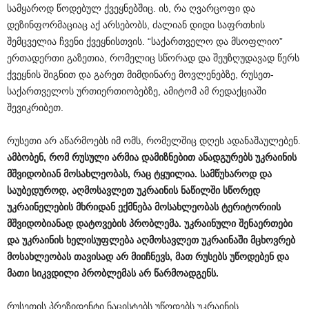
სამყაროდ წოდებულ ქვეყნებშიც. ის, რა ღვარცოფი და
დეზინფორმაციაც აქ არსებობს, ძალიან დიდი საფრთხის
შემცველია ჩვენი ქვეყნისთვის. “საქართველო და მსოფლიო”
ერთადერთი გაზეთია, რომელიც სწორად და შეუზღუდავად წერს
ქვეყნის შიგნით და გარეთ მიმდინარე მოვლენებზე, რუსეთ-
საქართველოს ურთიერთიობებზე, ამიტომ ამ რედაქციაში
შევიკრიბეთ.
რუსეთი არ აწარმოებს იმ ომს, რომელშიც დღეს ადანაშაულებენ.
ამბობენ
,
რომ
რუსული
არმია
დამიზნებით
ანადგურებს
უკრაინის
მშვიდობიან
მოსახლეობას
,
რაც
ტყუილია
.
სამწუხაროდ
და
საუბედუროდ
,
აღმოსავლეთ
უკრაინის
ნაწილში
სწორედ
უკრაინელების
მხრიდან
ექმნება
მოსახლეობას
ტერიტორიის
მშვიდობიანად
დატოვების
პრობლემა
.
უკრაინული
შენაერთები
და
უკრაინის
ხელისუფლება
აღმოსავლეთ
უკრაინაში
მცხოვრებ
მოსახლეობას
თავისად
არ
მიიჩნევს
,
მათ
რუსებს
უწოდებენ
და
მათი
სიკვდილი
პრობლემას
არ
წარმოადგენს
.
რუსეთის პრეზიდენტი ნაცისტებს უწოდებს უკრაინის