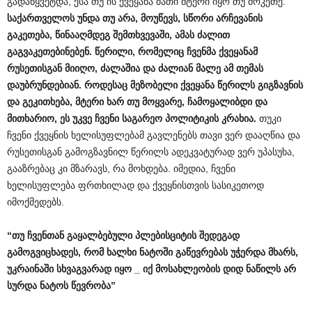
გადაწყვეტდა, ესა თუ ის ქვეყანა მათი მტერი იყო თუ მოკეთე.
საქართველოს
უნდა
თუ
არა
,
მოუწევს
,
სწორი
არჩევანის
გაკეთება
,
წინააღმდეგ
შემთხვევაში
,
ამას
ძალით
გაგვაკეთებინებენ
.
წერილი
,
რომელიც
ჩვენმა
ქვეყანამ
რუსეთისგან
მიიღო
,
ძალაშია
და
ძალიან
მალე
ამ
თემას
დაუბრუნდებიან
.
როდესაც
მეზობელი
ქვეყანა
წერილს
გიგზავნის
და
გეკითხება
,
მტერი
ხარ
თუ
მოყვარე
,
ჩამოყალიბდი
და
მითხარიო
,
ეს
უკვე
ჩვენი
საგარეო
პოლიტიკის
კრახია
.
თუკი
ჩვენი ქვეყნის ხელისუფლებამ გავლენებს თავი ვერ დააღწია და
რუსეთისგან გამოგზავნილ წერილს ადეკვატურად ვერ უპასუხა,
გააზრებაც კი მზარავს, რა მოხდება. იმედია, ჩვენი
ხელისუფლება ფრთხილად და ქვეყნისთვის სასიკეთოდ
იმოქმედებს.
“
თუ
ჩვენთან
გაყალბებული
პლებისციტის
შედეგად
გამოგვიცხადეს
,
რომ
ხალხი
ნატოში
გაწევრებას
უჭერდა
მხარს
,
უკრაინაში
სხვაგვარად
იყო
_
იქ
მოსახლეობის
დიდ
ნაწილს
არ
სურდა
ნატოს
წევრობა
”