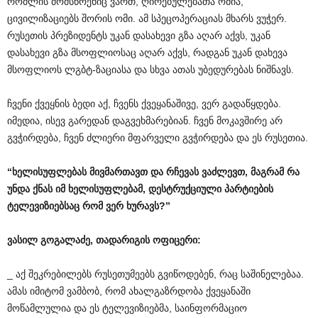
რომლის მომსწრენიც ვართ, ღირებულებათა ომია,
ცივილიზაციებს შორის ომი. ამ სპეცოპერაციას მხარს ვუჭერ.
რუსეთის პრეზიდენტს უკან დასახევი გზა აღარ აქვს, უკან
დასახევი გზა მსოფლიოსაც აღარ აქვს, რადგან უკან დახევა
მსოფლიოს ლგბტ-ზაციასა და სხვა ათას უბედურებას ნიშნავს.
ჩვენი ქვეყნის ბედი აქ, ჩვენს ქვეყანაშივე, ვერ გადაწყდება.
იმედია, ისევ გარედან დაგვეხმარებიან. ჩვენ მოკავშირე არ
გვჭირდება, ჩვენ ძლიერი მფარველი გვჭირდება და ეს რუსეთია.
“
ხელისუფლებას
მივმართავთ
და
რჩევას
ვაძლევთ
,
მაგრამ
რა
უნდა
ქნას
იმ
ხელისუფლებამ
,
დესტრუქციული
პარტიების
ტელევიზიებსაც
რომ
ვერ
ხურავს
?”
ვასილ
გოგალაძე
,
თადარიგის
ოფიცერი
:
_ აქ შეკრებილებს რუსეთუმეებს გვიწოდებენ, რაც საშინელებაა.
ამას იმიტომ ვამბობ, რომ ახალგაზრდობა ქვეყანაში
მოწამლულია და ეს ტელევიზიებმა, საინფორმაციო