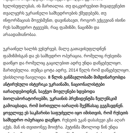
ხელისუფლებას, ის მართალია. თუ დაკვირვებით მივადევნებთ
თვალყურს უკრაინელი სამხედროების ქმედებებს, თუ
ინფორმაციას მოვუსმენთ, დავინახავთ, როგორ ექცევიან ისინი
რუს სამხედრო ტყვეებს, რაც ფაშიზმი, ნაციზმი და
არაადამიანობაა.
უკრაინელ ხალხს ვუსურვებ, მალე გათავისუფლდნენ
ფაშიზმისგან და ეს სამხედრო ოპერაცია, რომელიც რუსეთმა
დაიწყო და რომელიც გაცილებით ადრე უნდა დაწყებულიყო,
მართებულია. თუმცა ცოტა ადრე, 2014 წელს რომ დაწყებულიყო,
უსისხლოდ ჩაივლიდა.
8
წლის
განმავლობაში
მიმდინარეობდა
ანტირუსული
ისტერიკა
უკრაინაში
,
ნაციონალისტები
იარაღდებოდნენ
,
საეჭვო
მოვლენები
ხდებოდა
ბიოლაბორატორიებში
,
უკრაინის
პრეზიდენტმა
ზელენსკიმ
გამოაცხადა
,
რომ
ბირთვული
იარაღის
შექმნასაც
გეგმავდნენ
.
ყოველივე
ეს
საკმარისი
საფუძველი
იყო
იმისთვის
,
რომ
რუსეთს
სამხედრო
ოპერაცია
დაეწყო
.
რუსეთს უკან დასახევი გზა აღარ
აქვს, მან ის თვითონვე მოიჭრა. პუტინმა მხოლოდ წინ უნდა