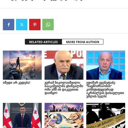
RELATED ARTICLES
MORE FROM AUTHOR
იმედი არ კვდება!
გურამ ნიკოლაიშვილი:
ედიშერ გვენეტაძე:
სააკაშვილმა ცხინვალში
“ნაცმოძრაობის”
ომი აშშ-ის დაკვეთით
კონსტიტუციურად
დაიწყო!
აკრძალვას დასავლეთი
უშლის ხელს!