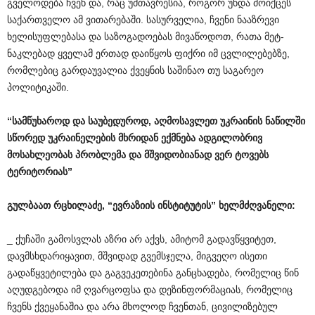
გველოდება ჩვენ და, რაც უმთავრესია, როგორ უნდა მოიქცეს
საქართველო ამ ვითარებაში. სასურველია, ჩვენი ნააზრევი
ხელისუფლებასა და საზოგადოებას მივაწოდოთ, რათა მეტ-
ნაკლებად ყველამ ერთად დაიწყოს ფიქრი იმ ცვლილებებზე,
რომლებიც გარდაუვალია ქვეყნის საშინაო თუ საგარეო
პოლიტიკაში.
“
სამწუხაროდ
და
საუბედუროდ
,
აღმოსავლეთ
უკრაინის
ნაწილში
სწორედ
უკრაინელების
მხრიდან
ექმნება
ადგილობრივ
მოსახლეობას
პრობლემა
და
მშვიდობიანად
ვერ
ტოვებს
ტერიტორიას
”
გულბაათ
რცხილაძე
, “
ევრაზიის
ინსტიტუტის
”
ხელმძღვანელი
:
_ ქუჩაში გამოსვლას აზრი არ აქვს, ამიტომ გადავწყვიტეთ,
დავმსხდარიყავით, მშვიდად გვემსჯელა, მიგვეღო ისეთი
გადაწყვეტილება და გაგვეკეთებინა განცხადება, რომელიც წინ
აღუდგებოდა იმ ღვარცოფსა და დეზინფორმაციას, რომელიც
ჩვენს ქვეყანაშია და არა მხოლოდ ჩვენთან, ცივილიზებულ