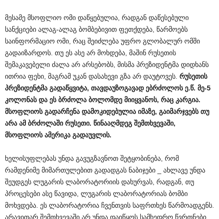
მესამე მსოფლიო ომი დაწყებულია, რადგან დაწესებული
სანქციები ალაგ-ალაგ ბომბებივით ფეთქდება, წარმოებს
საინფორმაციო ომი, რაც შეიძლება უფრო გლობალურ ომში
გადაიზარდოს. თუ ეს ასე არ მოხდება, მაშინ რუსეთის
შემაკავებელი ძალა არ არსებობს, მისმა პრეზიდენტმა დიდხანს
ითრია ფეხი, მაგრამ უკან დასახევი გზა არ დაუტოვეს.
რუსეთის
პრეზიდენტმა
გადაწყვიტა
,
თავდაუზოგავად
ებრძოლოს
ე
.
წ
.
მე
-5
კოლონას
და
ეს
ბრძოლა
ბოლომდე
მიიყვანოს
,
რაც
კარგია
.
მსოფლიოს
გადარჩენა
დამოკიდებულია
იმაზე
,
გაიმარჯვებს
თუ
არა
ამ
ბრძოლაში
რუსეთი
.
წინააღმდეგ
შემთხვევაში
,
მსოფლიოს
ამერიკა
გადაუვლის
.
ხელისუფლებას უნდა გავუგზავნოთ შეტყობინება, რომ
რამდენიმე მიმართულებით გადადგას ნაბიჯები _ ახლავე უნდა
შეუდგეს ლუგარის ლაბორატორიის დახურვას, რადგან, თუ
პროცესები ასე წავიდა, ლუგარის ლაბორატორიას ბომბი
მოხვდება. ეს ლაბორატორია ჩვენთვის საფრთხეს წარმოადგენს.
არავითარ შემთხვევაში არ უნდა დაიწყოს სამხედრო წვრთნები