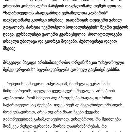
ერთიანი
კომუნისტური
პარტიის
თავმჯდომარე
თემურ
ფიფია
,
“
საქართველოს
ახალგაზრდა
ევრაზიელთა
კავშირის
”
თავმჯდომარე
გიორგი
ირემაძე
,
თადარიგის
ოფიცერი
ვასილ
გოგალაძე
,
პარტია
“
ევროპელი
სოციალისტების
”
წევრი
ვიქტორ
ცაავა
,
ჟურნალისტი
ვალერი
კვარაცხელია
,
პოლიტოლოგები
_
ირაკლი
უბილავა
და
გიორგი
მდივანი
,
პუბლიცისტი
დავით
მხეიძე
.
მრგვალი
მაგიდა
არასამთავრობო
ორგანიზაცია
“
ისტორიული
მემკვიდრეობის
”
ხელმძღვანელმა
ტარიელ
გაგნიძემ
გახსნა
:
_ რუსეთის სამხედრო ოპერაციამ, რომელიც უკრაინაში
მიმდინარეობს, ყველგან ყველაფერი შეცვალა. არსებობს
ალბათობა, რომ მიმდინარე პროცესები რაღაც ფორმით
საქართველოსაც შეეხება. დღეს ჩვენ აქ შევიკრიბეთ იმისთვის,
რომ ვისაუბროთ, არის თუ არა მზად ჩვენი ქვეყანა
გამოწვევებთან გასამკლავებლად. ვისაუბროთ, რა შეიძლება
მოჰყვეს რუსეთ-უკრაინას შორის დაპირისპირებას, რა