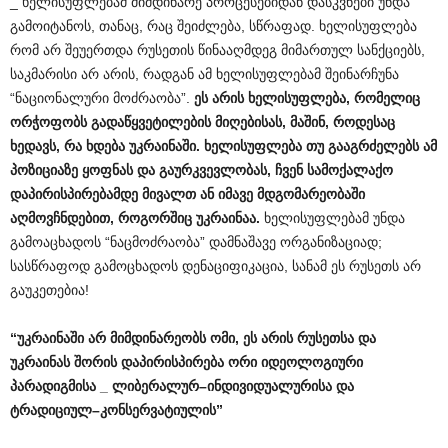
_ ხელისუფლებამ მიმდინარე პროცესებიდან დასკვნები უნდა
გამოიტანოს, თანაც, რაც შეიძლება, სწრაფად. ხელისუფლება
რომ არ შეუერთდა რუსეთის წინააღმდეგ მიმართულ სანქციებს,
საკმარისი არ არის, რადგან ამ ხელისუფლებამ შეინარჩუნა
“ნაციონალური მოძრაობა”.
ეს
არის
ხელისუფლება
,
რომელიც
ორჭოფობს
გადაწყვეტილების
მიღებისას
,
მაშინ
,
როდესაც
ხედავს
,
რა
ხდება
უკრაინაში
.
ხელისუფლება
თუ
გააგრძელებს
ამ
პოზიციაზე
ყოფნას
და
გაურკვევლობას
,
ჩვენ
სამოქალაქო
დაპირისპირებამდე
მივალთ
ან
იმავე
მდგომარეობაში
აღმოვჩნდებით
,
როგორშიც
უკრაინაა
.
ხელისუფლებამ უნდა
გამოაცხადოს “ნაცმოძრაობა” დამნაშავე ორგანიზაციად;
სასწრაფოდ გამოცხადოს დენაციფიკაცია, სანამ ეს რუსეთს არ
გაუკეთებია!
“
უკრაინაში
არ
მიმდინარეობს
ომი
,
ეს
არის
რუსეთსა
და
უკრაინას
შორის
დაპირისპირება
ორი
იდეოლოგიური
პარადიგმისა
_
ლიბერალურ
–
ინდივიდუალურისა
და
ტრადიციულ
–
კონსერვატიულის
”