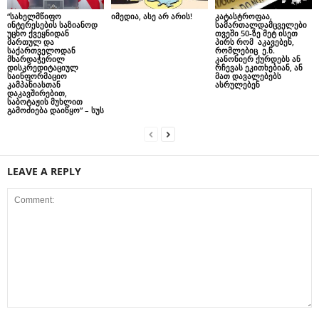
“სახელმწიფო
იმედია, ასე არ არის!
კატასტროფაა,
ინტერესების საზიანოდ
სამართალდამცველები
უცხო ქვეყნიდან
თვეში 50-ზე მეტ ისეთ
მართულ და
პირს რომ აკავებენ,
საქართველოდან
რომლებიც ე.წ.
მხარდაჭერილ
კანონიერ ქურდებს ან
დისკრედიტაციულ
რჩევას ეკითხებიან, ან
საინფორმაციო
მათ დავალებებს
კამპანიასთან
ასრულებენ
დაკავშირებით,
საბოტაჟის მუხლით
გამოძიება დაიწყო” – სუს
LEAVE A REPLY