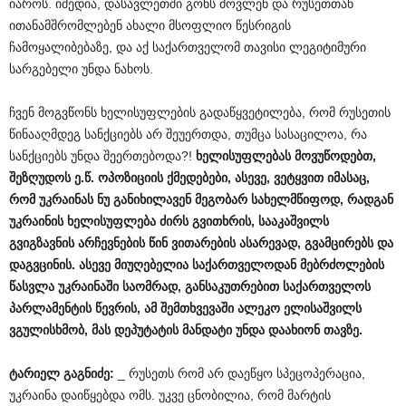
იაროს. იმედია, დასავლეთში გონს მოვლენ და რუსეთთან
ითანამშრომლებენ ახალი მსოფლიო წესრიგის
ჩამოყალიბებაზე, და აქ საქართველომ თავისი ლეგიტიმური
სარგებელი უნდა ნახოს.
ჩვენ მოგვწონს ხელისუფლების გადაწყვეტილება, რომ რუსეთის
წინააღმდეგ სანქციებს არ შეუერთდა, თუმცა სასაცილოა, რა
სანქციებს უნდა შეერთებოდა?!
ხელისუფლებას
მოვუწოდებთ
,
შეზღუდოს
ე
.
წ
.
ოპოზიციის
ქმედებები
,
ასევე
,
ვეტყვით
იმასაც
,
რომ
უკრაინას
ნუ
განიხილავენ
მეგობარ
სახელმწიფოდ
,
რადგან
უკრაინის
ხელისუფლება
ძირს
გვითხრის
,
სააკაშვილს
გვიგზავნის
არჩევნების
წინ
ვითარების
ასარევად
,
გვამცირებს
და
დაგვცინის
.
ასევე
მიუღებელია
საქართველოდან
მებრძოლების
წასვლა
უკრაინაში
საომრად
,
განსაკუთრებით
საქართველოს
პარლამენტის
წევრის
,
ამ
შემთხვევაში
ალეკო
ელისაშვილს
ვგულისხმობ
,
მას
დეპუტატის
მანდატი
უნდა
დაახიონ
თავზე
.
ტარიელ
გაგნიძე
:
_ რუსეთს რომ არ დაეწყო სპეცოპერაცია,
უკრაინა დაიწყებდა ომს. უკვე ცნობილია, რომ მარტის