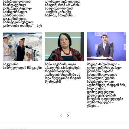
საქართველოდან
გქონდეთ, ვერ იყიდით
მხარდაჭერილ
იმიტომ, რომ არ არის.
დისკრედიტაციულ
ანალოგიური რამ
საინფორმაციო
ითქმის კარაქზე,
კამპანიასთან
ხაჭოზე, არაჟანზე…
დაკავშირებით,
საბოტაჟის მუხლით
გამოძიება დაიწყო” – სუს
საკუთარი
ნანა კაკაბაძე: თუკი
შალვა პაპუაშვილი –
სამრეკლოდან მრეკავნი
არაფერს აპირებდნენ,
ევროკავშირის გარეთ
რატომ ჩაატარეს
დარჩენა პატარა
კომისიის სხდომები ან
სახელმწიფოსთვის
თეა წულუკიანი რატომ
შესაძლოა, უფრო
შეაწუხეს?!
სასარგებლოც კი
აღმოჩნდეს, რადგან მას,
სულ მცირე,
დამოუკიდებელი
გადაწყვეტილების
მიღების თავისუფლება
შეუნარჩუნდება –
ქრება...