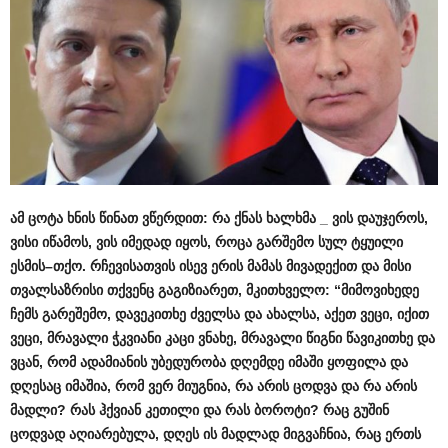
ამ
ცოტა
ხნის
წინათ
ვწერდით
:
რა
ქნას
ხალხმა
_
ვის
დაუჯეროს
,
ვისი
იწამოს
,
ვის
იმედად
იყოს
,
როცა
გარშემო
სულ
ტყუილი
ესმის
–
თქო
.
რჩევისათვის
ისევ
ერის
მამას
მივადექით
და
მისი
თვალსაზრისი
თქვენც
გაგიზიარეთ
,
მკითხველო
: “
მიმოვიხედე
ჩემს
გარეშემო
,
დავეკითხე
ძველსა
და
ახალსა
,
აქეთ
ვეცი
,
იქით
ვეცი
,
მრავალი
ჭკვიანი
კაცი
ვნახე
,
მრავალი
წიგნი
წავიკითხე
და
ვცან
,
რომ
ადამიანის
უბედურობა
დღემდე
იმაში
ყოფილა
და
დღესაც
იმაშია
,
რომ
ვერ
მიუგნია
,
რა
არის
ცოდვა
და
რა
არის
მადლი
?
რას
ჰქვიან
კეთილი
და
რას
ბოროტი
?
რაც
გუშინ
ცოდვად
აღიარებულა
,
დღეს
ის
მადლად
მიგვაჩნია
,
რაც
ერთს