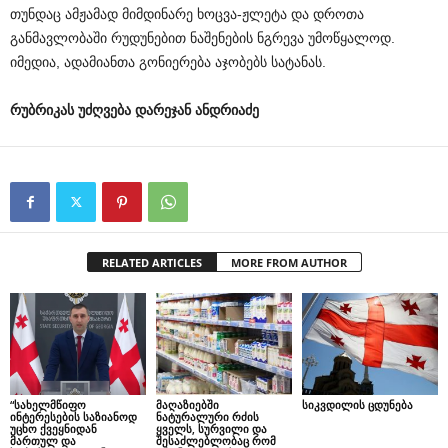
თუნდაც ამჟამად მიმდინარე ხოცვა-ჟლეტა და დროთა
განმავლობაში რუდუნებით ნაშენების ნგრევა უმოწყალოდ.
იმედია, ადამიანთა გონიერება აჯობებს სატანას.
რუბრიკას
უძღვება
დარეჯან
ანდრიაძე
RELATED ARTICLES
MORE FROM AUTHOR
“სახელმწიფო
მაღაზიებში
სიკვდილის ცდუნება
ინტერესების საზიანოდ
ნატურალური რძის
უცხო ქვეყნიდან
ყველს, სურვილი და
მართულ და
შესაძლებლობაც რომ