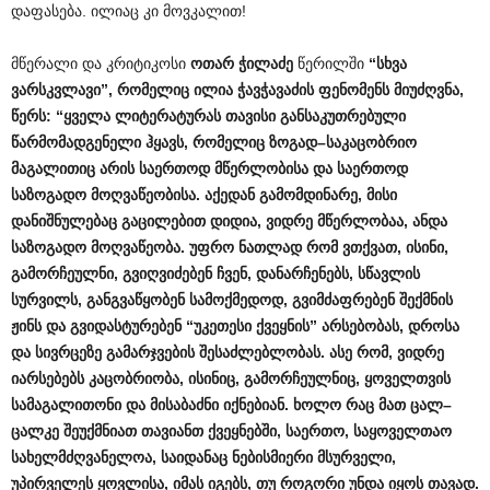
დაფასება. ილიაც კი მოვკალით!
მწერალი და კრიტიკოსი
ოთარ
ჭილაძე
წერილში
“
სხვა
ვარსკვლავი
”,
რომელიც
ილია
ჭავჭავაძის
ფენომენს
მიუძღვნა
,
წერს
: “
ყველა
ლიტერატურას
თავისი
განსაკუთრებული
წარმომადგენელი
ჰყავს
,
რომელიც
ზოგად
–
საკაცობრიო
მაგალითიც
არის
საერთოდ
მწერლობისა
და
საერთოდ
საზოგადო
მოღვაწეობისა
.
აქედან
გამომდინარე
,
მისი
დანიშნულებაც
გაცილებით
დიდია
,
ვიდრე
მწერლობაა
,
ანდა
საზოგადო
მოღვაწეობა
.
უფრო
ნათლად
რომ
ვთქვათ
,
ისინი
,
გამორჩეულნი
,
გვიღვიძებენ
ჩვენ
,
დანარჩენებს
,
სწავლის
სურვილს
,
განგვაწყობენ
სამოქმედოდ
,
გვიმძაფრებენ
შექმნის
ჟინს
და
გვიდასტურებენ
“
უკეთესი
ქვეყნის
”
არსებობას
,
დროსა
და
სივრცეზე
გამარჯვების
შესაძლებლობას
.
ასე
რომ
,
ვიდრე
იარსებებს
კაცობრიობა
,
ისინიც
,
გამორჩეულნიც
,
ყოველთვის
სამაგალითონი
და
მისაბაძნი
იქნებიან
.
ხოლო
რაც
მათ
ცალ
–
ცალკე
შეუქმნიათ
თავიანთ
ქვეყნებში
,
საერთო
,
საყოველთაო
სახელმძღვანელოა
,
საიდანაც
ნებისმიერი
მსურველი
,
უპირველეს
ყოვლისა
,
იმას
იგებს
,
თუ
როგორი
უნდა
იყოს
თავად
.