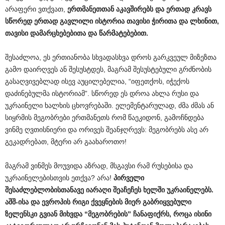
არაფერი ვთქვათ,
ერთმანეთთან
აკავშირებს
და
ერთად
კრავს
სწორედ
ერთად
გავლილი
ისტორია
თავისი
ჭირითა
და
ლხინით
,
თავისი
დამარცხებებითა
და
წარმატებებით
.
შესაძლოა, ეს ერთიანობა სხვადასხვა დროს გარკვეულ მიზეზთა
გამო დაირღვეს ან შესუსტდეს, მაგრამ შესუსტებული გრძნობის
გასაღვივებლად ისევ აუცილებელია, “იფეთქოს, იჭექოს
დაძინებულმა ისტორიამ”. სწორედ ეს დროა ახლა რუსი და
უკრაინელი ხალხის ცხოვრებაში. ელემენტარულად, ძმა ძმას ან
სიყრმის მეგობრები ერთმანეთს რომ წაეკიდონ, გამოჩნდება
ვინმე ღვთისნიერი და ორივეს შეანჯღრევს: მეგობრებს ასე არ
გეკადრებათ, მტერი არ გაახაროთო!
მაგრამ ვინმეს მოუვიდა აზრად, მსგავსი რამ რუსებისა და
უკრაინელებისთვის ეთქვა? არა!
პირველი
შესაძლებლობისთანავე იარაღი შეაჩეჩეს ხელში უკრაინელებს.
აშშ-ისა და ევროპის რიგი ქვეყნების მიერ გაბრიყვებული
ზელენსკი გვიან მიხვდა “მეგობრების” ჩანაფიქრს, როცა ისინი