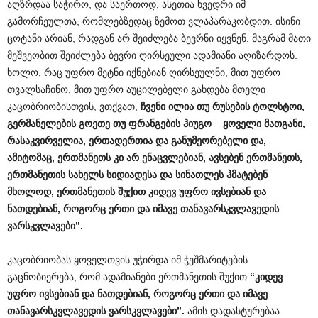
აღზრდაა საჭირო, და საერთოდ, ასეთია ხვედრი იმ
გამორჩეულთა, რომლებზედაც ზემოთ ვლაპარაკობდით. ისინი
ცოტანი არიან, რადგან არ შეიძლება ბევრნი იყვნენ. მაგრამ მათი
მეშვეობით შეიძლება ბევრი ღირსეული ადამიანი აღიზარდოს.
ხოლო, რაც უფრო მეტნი იქნებიან ღირსეულნი, მით უფრო
თვალსაჩინო, მით უფრო აუცილებელი გახდება მთელი
კაცობრიობისთვის, ვთქვათ,
ჩვენი
ილია
თუ
რუსების
ტოლსტოი
,
გერმანელების
გოეთე
თუ
ფრანგების
ჰიუგო
_
ყოველი
მათგანი
,
რასაკვირველია
,
ერთადერთია
და
განუმეორებელი
და
,
ამიტომაც
,
ერთმანეთს
კი
არ
ენაცვლებიან
,
ავსებენ
ერთმანეთს
,
ერთმანეთის
სახელს
სიდიადესა
და
სინათლეს
ჰმატებენ
მხოლოდ
,
ერთმანეთის
შუქით
კიდევ
უფრო
ივსებიან
და
ნათდებიან
,
როგორც
ერთი
და
იმავე
თანავარსკვლავედის
ვარსკვლავები
”.
კაცობრიობას ყოველთვის უჭირდა იმ ჭეშმარიტების
გაცნობიერება, რომ ადამიანები ერთმანეთის შუქით
“
კიდევ
უფრო
ივსებიან
და
ნათდებიან
,
როგორც
ერთი
და
იმავე
თანავარსკვლავედის
ვარსკვლავები
”.
ამის დადასტურებაა