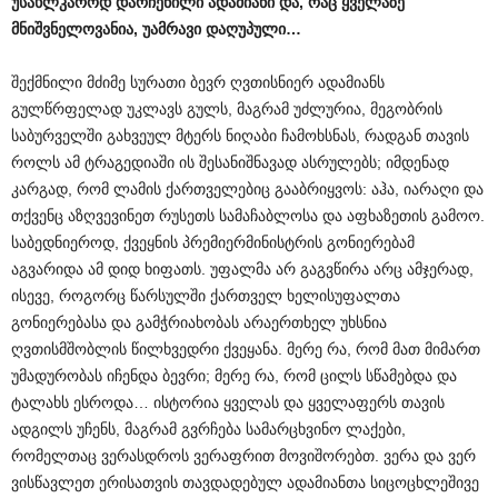
უსახლკაროდ
დარჩენილი
ადამიანი
და
,
რაც
ყველაზე
მნიშვნელოვანია
,
უამრავი
დაღუპული
…
შექმნილი მძიმე სურათი ბევრ ღვთისნიერ ადამიანს
გულწრფელად უკლავს გულს, მაგრამ უძლურია, მეგობრის
საბურველში გახვეულ მტერს ნიღაბი ჩამოხსნას, რადგან თავის
როლს ამ ტრაგედიაში ის შესანიშნავად ასრულებს; იმდენად
კარგად, რომ ლამის ქართველებიც გააბრიყვოს: აჰა, იარაღი და
თქვენც აზღვევინეთ რუსეთს სამაჩაბლოსა და აფხაზეთის გამოო.
საბედნიეროდ, ქვეყნის პრემიერმინისტრის გონიერებამ
აგვარიდა ამ დიდ ხიფათს. უფალმა არ გაგვწირა არც ამჯერად,
ისევე, როგორც წარსულში ქართველ ხელისუფალთა
გონიერებასა და გამჭრიახობას არაერთხელ უხსნია
ღვთისმშობლის წილხვედრი ქვეყანა. მერე რა, რომ მათ მიმართ
უმადურობას იჩენდა ბევრი; მერე რა, რომ ცილს სწამებდა და
ტალახს ესროდა… ისტორია ყველას და ყველაფერს თავის
ადგილს უჩენს, მაგრამ გვრჩება სამარცხვინო ლაქები,
რომელთაც ვერასდროს ვერაფრით მოვიშორებთ. ვერა და ვერ
ვისწავლეთ ერისათვის თავდადებულ ადამიანთა სიცოცხლეშივე