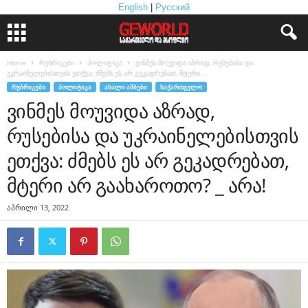
English
|
Русский
Home
რუბრიკები
პოლიტიკა
ვინმეს მოუვიდა აზრად, რუსებისა და
უკრაინელებისთვის ეთქვა: ძმებს ეს არ გეკადრებათ, მტერი...
ᲠᲣᲑᲠᲘᲙᲔᲑᲘ
ᲞᲝᲚᲘᲢᲘᲙᲐ
ᲐᲮᲐᲚᲘ ᲐᲛᲑᲔᲑᲘ
ᲡᲐᲥᲐᲠᲗᲕᲔᲚᲝ
ვინმეს მოუვიდა აზრად,
რუსებისა და უკრაინელებისთვის
ეთქვა: ძმებს ეს არ გეკადრებათ,
მტერი არ გაახაროთო? _ არა!
აპრილი 13, 2022