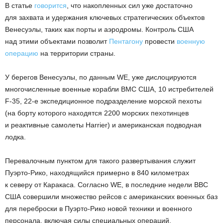
В статье
говорится
, что накопленных сил уже достаточно
для захвата и удержания ключевых стратегических объектов
Венесуэлы, таких как порты и аэродромы. Контроль США
над этими объектами позволит
Пентагону
провести
военную
операцию
на территории страны.
У берегов Венесуэлы, по данным WE, уже дислоцируются
многочисленные военные корабли ВМС США, 10 истребителей
F-35, 22-е экспедиционное подразделение морской пехоты
(на борту которого находятся 2200 морских пехотинцев
и реактивные самолеты Harrier) и американская подводная
лодка.
Перевалочным пунктом для такого развертывания служит
Пуэрто-Рико, находящийся примерно в 840 километрах
к северу от Каракаса. Согласно WE, в последние недели ВВС
США совершили множество рейсов с американских военных баз
для переброски в Пуэрто-Рико новой техники и военного
персонала, включая силы специальных операций.