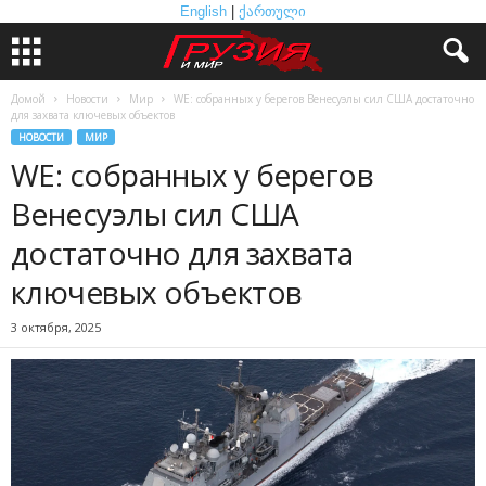
English
|
ქართული
Домой
Новости
Мир
WE: собранных у берегов Венесуэлы сил США достаточно
для захвата ключевых объектов
НОВОСТИ
МИР
WE: собранных у берегов
Венесуэлы сил США
достаточно для захвата
ключевых объектов
3 октября, 2025