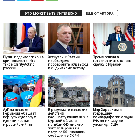
ЭТО МОЖЕТ БЫТЬ ИНТЕРЕСНО
ЕЩЕ ОТ АВТОРА
Путин подписал закон о
Хуснуллин: России
Трамп заявил о
криптовалюте. Что
необходимо
готовности заключить
такое ClarityAct по
проработать ж/д выход
сделку с Ираном
русски?
к Индийскому океану
АдГ на востоке
В результате жестоких
Мэр Хиросимы в
Германии обещает
действий
годовщину
вернуть «здоровую
военнослужащих ВСУ в
бомбардировки осудил
идентичность»
Курской области
РФ, но ни разу не
и российский газ
погибли 640 мирных
упомянул США
жителей, ранения
получил 561 человек,
сообщили в СК РФ