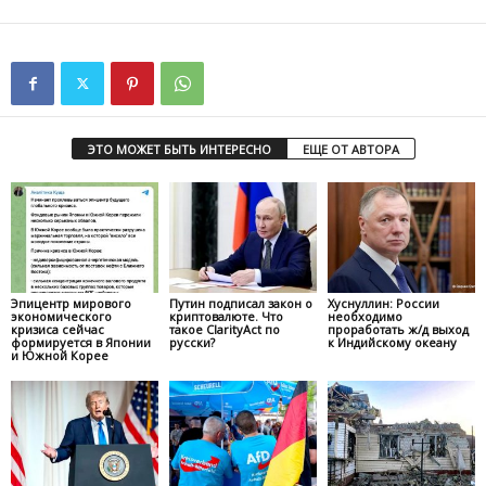
ЭТО МОЖЕТ БЫТЬ ИНТЕРЕСНО
ЕЩЕ ОТ АВТОРА
Эпицентр мирового
Путин подписал закон о
Хуснуллин: России
экономического
криптовалюте. Что
необходимо
кризиса сейчас
такое ClarityAct по
проработать ж/д выход
формируется в Японии
русски?
к Индийскому океану
и Южной Корее