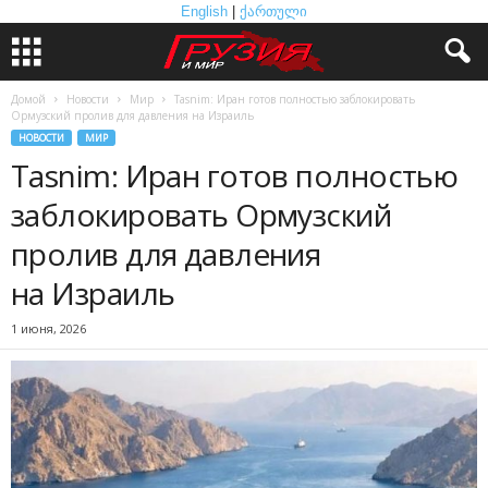
English
|
ქართული
Домой
Новости
Мир
Tasnim: Иран готов полностью заблокировать
Ормузский пролив для давления на Израиль
НОВОСТИ
МИР
Tasnim: Иран готов полностью
заблокировать Ормузский
пролив для давления
на Израиль
1 июня, 2026