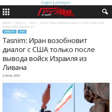
English
|
ქართული
Домой
Новости
Мир
Tasnim: Иран возобновит диалог с США только после
вывода войск Израиля из...
НОВОСТИ
МИР
Tasnim: Иран возобновит
диалог с США только после
вывода войск Израиля из
Ливана
2 июня, 2026