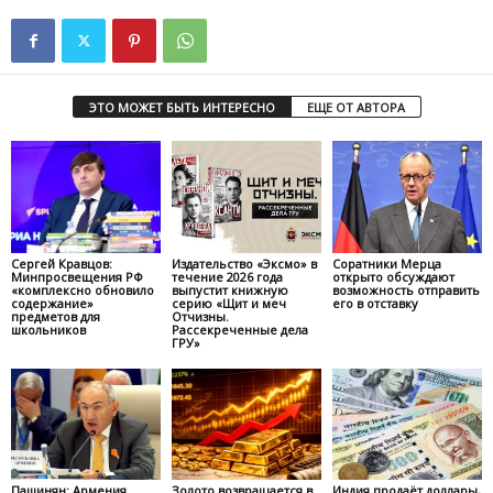
ЭТО МОЖЕТ БЫТЬ ИНТЕРЕСНО
ЕЩЕ ОТ АВТОРА
Сергей Кравцов:
Издательство «Эксмо» в
Соратники Мерца
Минпросвещения РФ
течение 2026 года
открыто обсуждают
«комплексно обновило
выпустит книжную
возможность отправить
содержание»
серию «Щит и меч
его в отставку
предметов для
Отчизны.
школьников
Рассекреченные дела
ГРУ»
Пашинян: Армения
Золото возвращается в
Индия продаёт доллары,