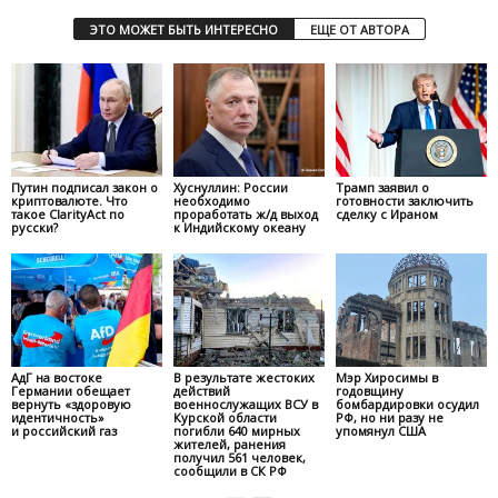
ЭТО МОЖЕТ БЫТЬ ИНТЕРЕСНО
ЕЩЕ ОТ АВТОРА
Путин подписал закон о
Хуснуллин: России
Трамп заявил о
криптовалюте. Что
необходимо
готовности заключить
такое ClarityAct по
проработать ж/д выход
сделку с Ираном
русски?
к Индийскому океану
АдГ на востоке
В результате жестоких
Мэр Хиросимы в
Германии обещает
действий
годовщину
вернуть «здоровую
военнослужащих ВСУ в
бомбардировки осудил
идентичность»
Курской области
РФ, но ни разу не
и российский газ
погибли 640 мирных
упомянул США
жителей, ранения
получил 561 человек,
сообщили в СК РФ