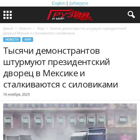
English
|
ქართული
Домой
Новости
Мир
Тысячи демонстрантов штурмуют президентский
дворец в Мексике и сталкиваются с силовиками
НОВОСТИ
МИР
Тысячи демонстрантов
штурмуют президентский
дворец в Мексике и
сталкиваются с силовиками
16 ноября, 2025