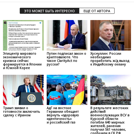
ЭТО МОЖЕТ БЫТЬ ИНТЕРЕСНО
ЕЩЕ ОТ АВТОРА
Эпицентр мирового
Путин подписал закон о
Хуснуллин: России
экономического
криптовалюте. Что
необходимо
кризиса сейчас
такое ClarityAct по
проработать ж/д выход
формируется в Японии
русски?
к Индийскому океану
и Южной Корее
Трамп заявил о
АдГ на востоке
В результате жестоких
готовности заключить
Германии обещает
действий
сделку с Ираном
вернуть «здоровую
военнослужащих ВСУ в
идентичность»
Курской области
и российский газ
погибли 640 мирных
жителей, ранения
получил 561 человек,
сообщили в СК РФ