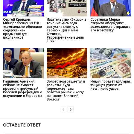
Сергей Кравцов:
Издательство «Эксмо» в
Соратники Мерца
Минпросвещения РФ
течение 2026 года
открыто обсуждают
«комплексно обновило
выпустит книжную
возможность отправить
содержание»
серию «Щит и меч
его в отставку
предметов для
Отчизны.
школьников
Рассекреченные дела
ГРУ»
Пашинян: Армения
Золото возвращается в
Индия продаёт доллары,
сейчас не сможет
расчёты. Куда
защищая рупию от
провести требуемый
переезжает сам
нефтяного удара
Россией референдум о
золотой рынок и когда
вступлении в Евросоюз
вспыхнет Ближний
Восток?
ОСТАВЬТЕ ОТВЕТ