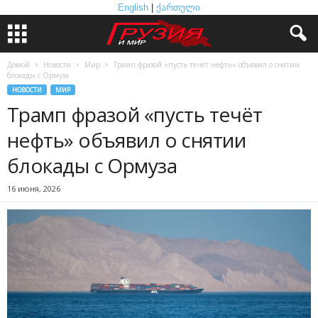
English
|
ქართული
Домой
Новости
Мир
Трамп фразой «пусть течёт нефть» объявил о снятии
блокады с Ормуза
НОВОСТИ
МИР
Трамп фразой «пусть течёт
нефть» объявил о снятии
блокады с Ормуза
16 июня, 2026