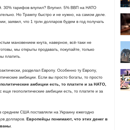
й. 30% тарифов влупил? Влупил. 5% ВВП на НАТО
ательно. Но Трампу быстро и не нужно, на самом деле.
ии, заявил, что 1 трлн долларов будем в год получать
остым мановением кнута, наверное, всё-таки не
 готовы, мы открыты продавать, покупайте, только
ны платить.
фактически, разделал Европу. Особенно ту Европу,
тические амбиции. Если вы просто богаты, то просто
ополитические амбиции есть, то платите и за НАТО,
ас еще геополитические амбиции есть, то платите и за
 в среднем США поставляли на Украину ежегодно
дов долларов.
Европейцы понимают, что этих денег в
ованы
.