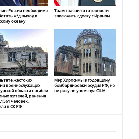
лин: России необходимо
Трамп заявил о готовности
отать ж/д выход к
заключить сделку с Ираном
кому океану
льтате жестоких
Мэр Хиросимы в годовщину
вий военнослужащих
бомбардировки осудил РФ, но
Курской области погибли
ни разу не упомянул США
рных жителей, ранения
л 561 человек,
ли в СК РФ