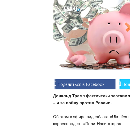
Поделиться в Facebook
Под
Дональд Трамп фактически заставил
– и за войну против России.
Об этом в эфире видеоблога «UkrLife» 
корреспондент «ПолитНавигатора».