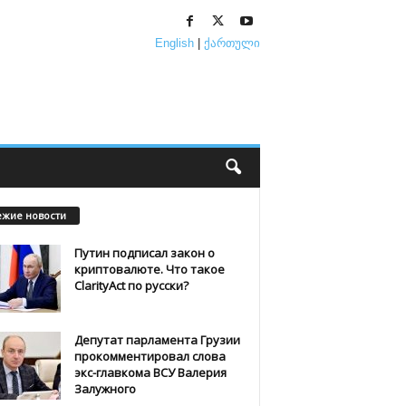
English
|
ქართული
ежие новости
Путин подписал закон о
криптовалюте. Что такое
ClarityAct по русски?
Депутат парламента Грузии
прокомментировал слова
экс-главкома ВСУ Валерия
Залужного