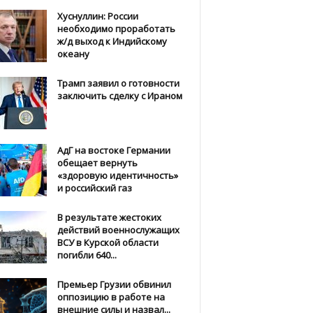
Хуснуллин: России
необходимо проработать
ж/д выход к Индийскому
океану
Трамп заявил о готовности
заключить сделку с Ираном
АдГ на востоке Германии
обещает вернуть
«здоровую идентичность»
и российский газ
В результате жестоких
действий военнослужащих
ВСУ в Курской области
погибли 640...
Премьер Грузии обвинил
оппозицию в работе на
внешние силы и назвал...