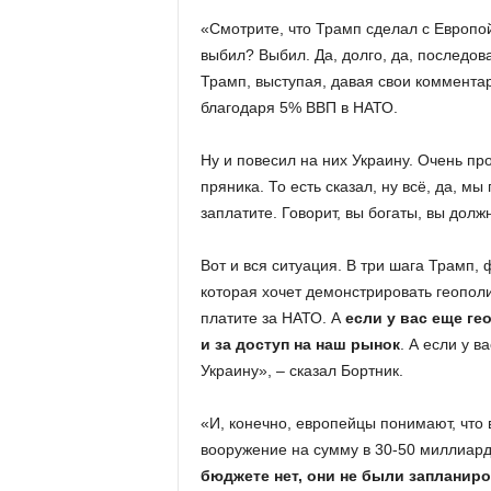
«Смотрите, что Трамп сделал с Европо
выбил? Выбил. Да, долго, да, последов
Трамп, выступая, давая свои комментар
благодаря 5% ВВП в НАТО.
Ну и повесил на них Украину. Очень пр
пряника. То есть сказал, ну всё, да, мы
заплатите. Говорит, вы богаты, вы долж
Вот и вся ситуация. В три шага Трамп, 
которая хочет демонстрировать геополи
платите за НАТО. А
если у вас еще ге
и за доступ на наш рынок
. А если у в
Украину», – сказал Бортник.
«И, конечно, европейцы понимают, что
вооружение на сумму в 30-50 миллиар
бюджете нет, они не были запланир