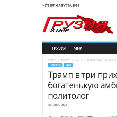
ЧЕТВЕРГ, 6 АВГУСТА, 2026
G
e
w
o
r
l
d
ГРУЗИЯ
МИР
Домой
Новости
Мир
Трамп в три прихлопа 
НОВОСТИ
МИР
Трамп в три прих
богатенькую амб
политолог
18 июля, 2025