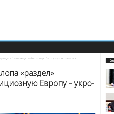
«раздел» богатенькую амбициозную Европу – укро-политолог
Св
лопа «раздел»
ициозную Европу – укро-