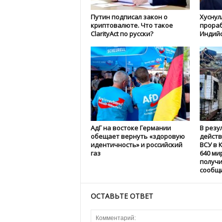
Путин подписал закон о
Хуснул
криптовалюте. Что такое
прораб
ClarityAct по русски?
Индийс
АдГ на востоке Германии
В резу
обещает вернуть «здоровую
дейст
идентичность» и российский
ВСУ в 
газ
640 ми
получи
сообщи
ОСТАВЬТЕ ОТВЕТ