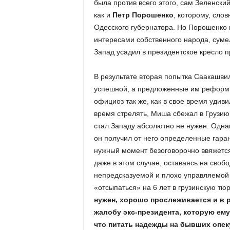
была против всего этого, сам Зеленский
как и
Петр Порошенко
, которому, сло
Одесского губернатора. Но Порошенко 
интересами собственного народа, суме
Запад усадил в президентское кресло 
В результате вторая попытка Саакашвил
успешной, а предложенные им реформ
официоз так же, как в свое время удиви
время стрелять, Миша сбежал в Грузию,
стал Западу абсолютно не нужен. Однак
он получил от него определенные гарант
нужный момент безоговорочно ввяжется
даже в этом случае, оставаясь на своб
непредсказуемой и плохо управляемой 
«отсыпаться» на 6 лет в грузинскую тю
нужен, хорошо прослеживается и в р
жалобу экс-президента, которую ему
что питать надежды на бывших опек