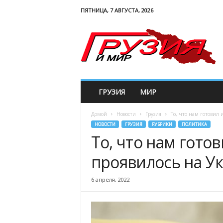
ПЯТНИЦА, 7 АВГУСТА, 2026
G
e
w
o
r
l
d
ГРУЗИЯ
МИР
Домой
Новости
Грузия
То, что нам готовил 
НОВОСТИ
ГРУЗИЯ
РУБРИКИ
ПОЛИТИКА
То, что нам готов
проявилось на У
6 апреля, 2022