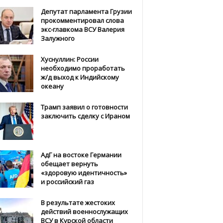
Депутат парламента Грузии
прокомментировал слова
экс-главкома ВСУ Валерия
Залужного
Хуснуллин: России
необходимо проработать
ж/д выход к Индийскому
океану
Трамп заявил о готовности
заключить сделку с Ираном
АдГ на востоке Германии
обещает вернуть
«здоровую идентичность»
и российский газ
В результате жестоких
действий военнослужащих
ВСУ в Курской области