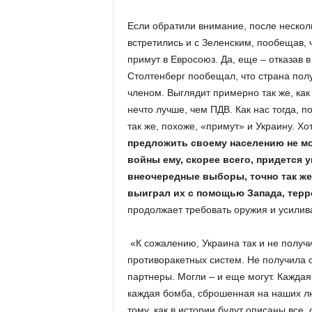
Если обратили внимание, после нескол
встретились и с Зеленским, пообещав, 
примут в Евросоюз. Да, еще – отказав в
Столтенберг пообещал, что страна пол
членом. Выглядит примерно так же, как
нечто лучше, чем ПДВ. Как нас тогда, п
так же, похоже, «примут» и Украину. Х
предложить своему населению не мож
войны ему, скорее всего, придется у
внеочередные выборы, точно так же
выиграл их с помощью Запада, те
продолжает требовать оружия и усилива
«К сожалению, Украина так и не получ
противоракетных систем. Не получила с
партнеры. Могли – и еще могут. Каждая
каждая бомба, сброшенная на наших лю
тому, как в истории будут описаны все,