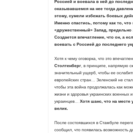
Россией и воевала в ней до последн
оказывавшемся на нее тогда давлени
этому, сумели избежать боевых дей
Именно спастись, потому как то, чт
«дружественный» Запад, предельно 
Создается впечатление, что он, а ес
воевать с Россией до последнего ук
Хотя к чему оговорка, что это впечатл
Столтенберг
, в принципе, напрямую с
значительный ущерб, чтобы ее ослабит
европейских стран… Зеленский не стал 
чтобы эта война продолжалась как можн
жизни и здоровья украинских военных и 
украинцев…
Хотя шанс, что на месте
велик.
После состоявшихся в Стамбуле перег
сообщил, что появилась возможность дл