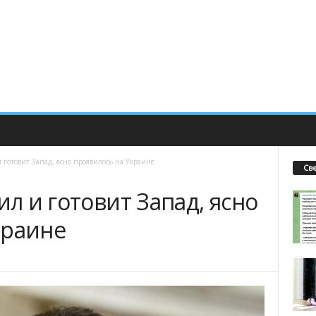
и готовит Запад, ясно проявилось на Украине
Св
ил и готовит Запад, ясно
краине