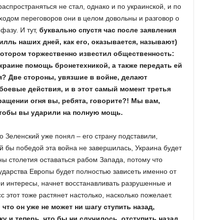
аспространяться не стал, однако и по украинской, и по
 ходом переговоров они в целом довольны и разговор о
фазу. И тут,
буквально спустя час после заявления
лль наших дней, как его, оказывается, называют)
котором торжественно известил общественность:
краине помощь бронетехникой, а также передать ей
я? Две стороны, увязшие в войне, делают
боевые действия, и в этот самый момент третья
ращении огня вы, ребята, говорите?! Мы вам,
чтобы вы ударили на полную мощь.
 Зеленский уже понял – его страну подставили,
ей бы победой эта война не завершилась, Украина будет
ны столетия оставаться рабом Запада, потому что
ударства Европы будет полностью зависеть именно от
ои интересы, начнет восстанавливать разрушенные и
с этот тоже растянет настолько, насколько пожелает.
 что он уже не может ни шагу ступить назад,
у и теперь, что бы ни случилось, отступить назад