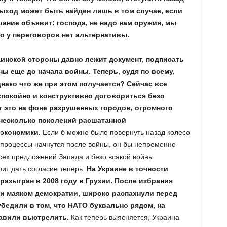
выход может быть найден лишь в том случае, если
ние объявит: господа, не надо нам оружия, мы
о у переговоров нет альтернативы.
аинской стороны давно лежит документ, подписать
ы еще до начала войны. Теперь, судя по всему,
днако что же при этом получается? Сейчас все
спокойно и конструктивно договориться безо
т это на фоне разрушенных городов, огромного
 несколько поколений расшатанной
 экономики.
Если б можно было повернуть назад колесо
 процессы начнутся после войны, он бы непременно
всех предложений Запада и безо всякой войны
оит дать согласие теперь.
На Украине в точности
азыгран в 2008 году в Грузии. После избрания
и маяком демократии, широко распахнули перед
убедили в том, что НАТО буквально рядом, на
тавили выстрелить.
Как теперь выясняется, Украина