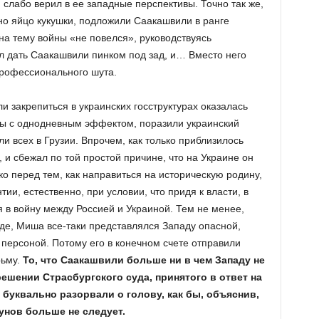
 слабо верил в ее западные перспективы. Точно так же,
вно яйцо кукушки, подложили Саакашвили в ранге
на тему войны «не повелся», руководствуясь
л дать Саакашвили пинком под зад, и… Вместо него
профессионального шута.
и закрепиться в украинских госструктурах оказалась
ы с однодневным эффектом, поразили украинский
ли всех в Грузии. Впрочем, как только приблизилось
 и сбежал по той простой причине, что на Украине он
о перед тем, как направиться на историческую родину,
ии, естественно, при условии, что придя к власти, в
 в войну между Россией и Украиной. Тем не менее,
оде, Миша все-таки представлялся Западу опасной,
персоной. Потому его в конечном счете отправили
рьму.
То, что Саакашвили больше ни в чем Западу не
ешении Страсбургского суда, принятого в ответ на
 буквально разорвали о голову, как бы, объяснив,
унов больше не следует.