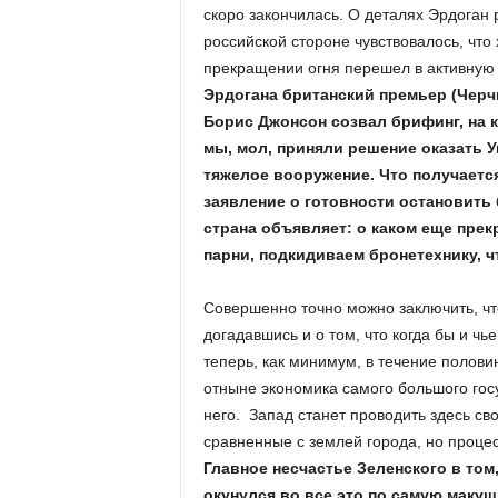
скоро закончилась. О деталях Эрдоган р
российской стороне чувствовалось, что
прекращении огня перешел в активную 
Эрдогана британский премьер (Черчи
Борис Джонсон созвал брифинг, на 
мы, мол, приняли решение оказать У
тяжелое вооружение. Что получаетс
заявление о готовности остановить 
страна объявляет: о каком еще прек
парни, подкидиваем бронетехнику, 
Совершенно точно можно заключить, что
догадавшись и о том, что когда бы и чь
теперь, как минимум, в течение полови
отныне экономика самого большого гос
него. Запад станет проводить здесь св
сравненные с землей города, но процес
Главное несчастье Зеленского в том,
окунулся во все это по самую макушк