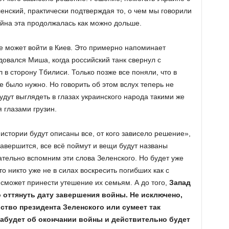
нский, практически подтверждая то, о чем мы говорили
ойна эта продолжалась как можно дольше.
 не может войти в Киев. Это примерно напоминает
адовался Миша, когда российский танк свернул с
 в сторону Тбилиси. Только позже все поняли, что в
не было нужно. Но говорить об этом вслух теперь не
удут выглядеть в глазах украинского народа такими же
 глазами грузин.
 истории будут описаны все, от кого зависело решение»,
авершится, все всё поймут и вещи будут названы
ельно вспомним эти слова Зеленского. Но будет уже
то никто уже не в силах воскресить погибших как с
е сможет принести утешение их семьям. А до того,
Запад
 оттянуть дату завершения войны. Не исключено,
ство президента Зеленского или сумеет так
забудет об окончании войны и действительно будет