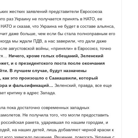
ьких жестких заявлений представители Евросоюза
что раз Украину не получается принять в НАТО, ее
 НАТО и сказав, что Украина не будет в составе альянса,
учит даже больше, чем если бы стала полноправным его
 когда мы ждали ПДВ, а нас заверили, что дали даже
осле августовской войны, «приняли» в Евросоюз, точно
отя…
Ничего, кроме голых обещаний, Зеленский
ет, и с президентского поста после окончания
йти. В лучшем случае, будут назначены
, как это произошло с Саакашвили, который
ррора и фальсификаций…
Зеленский, правда, все еще
ет критику в адрес Запада.
ила пока достаточно современных западных
амолетов. Не получила того, что могли предоставить
 российская ракета, ударившая по нашим городам, и
дей, на наших детей, лишь добавляют черной краски к
 от кого зависело решение. Решение, помогать Украине с