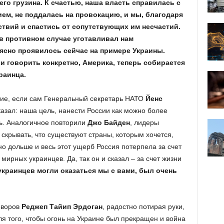
его грузина. К счастью, наша власть справилась с
ем, не поддалась на провокацию, и мы, благодаря
ствий и спастись от сопутствующих им несчастий.
о в противном случае уготавливал нам
ясно проявилось сейчас на примере Украины.
ли говорить конкретно, Америка, теперь собирается
раинца.
ение, если сам Генеральный секретарь НАТО
Йенс
казал: наша цель, нанести России как можно более
ь. Аналогичное повторили
Джо Байден
, лидеры
скрывать, что существуют страны, которым хочется,
о дольше и весь этот ущерб Россия потерпела за счет
мирных украинцев. Да, так он и сказал – за счет жизни
 украинцев могли оказаться мы с вами, был очень
оворов
Реджеп Тайип Эрдоган
, радостно потирая руки,
я того, чтобы огонь на Украине был прекращен и война