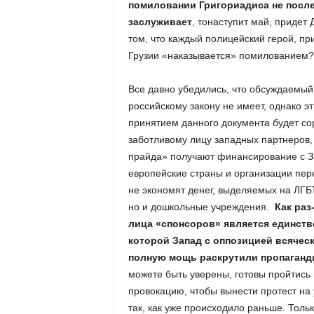
помиловании Григориадиса не после
заслуживает
, тонаступит май, придет 
том, что каждый полицейский герой, при
Грузии «наказывается» помилованием?
Все давно убедились, что обсуждаемый
российскому закону не имеет, однако эт
принятием данного документа будет сор
заботливому лицу западных партнеров,
прайда» получают финансирование с З
европейские страны и организации пер
не экономят денег, выделяемых на ЛГБТ
но и дошкольные учреждения.
Как раз
лица «спонсоров» является единстве
которой Запад с оппозицией всяческ
полную мощь раскрутили пропаганд
можете быть уверены, готовы пройтись 
провокацию, чтобы вынести протест на 
так, как уже происходило раньше. Тольк