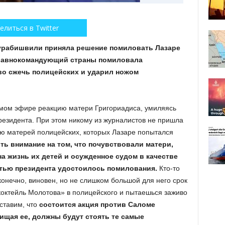
елиться в Twitter
Зурабишвили приняла решение помиловать Лазаре
главнокомандующий страны помиловала
во сжечь полицейских и ударил ножом
мом эфире реакцию матери Григориадиса, умиляясь
резидента. При этом никому из журналистов не пришла
цию матерей полицейских, которых Лазаре попытался
ть внимание на том, что почувствовали матери,
на жизнь их детей и осужденное судом в качестве
стью президента удостоилось помилования.
Кто-то
 конечно, виновен, но не слишком большой для него срок
«коктейль Молотова» в полицейского и пытаешься заживо
дставим, что
состоится акция против Саломе
ищая ее, должны будут стоять те самые