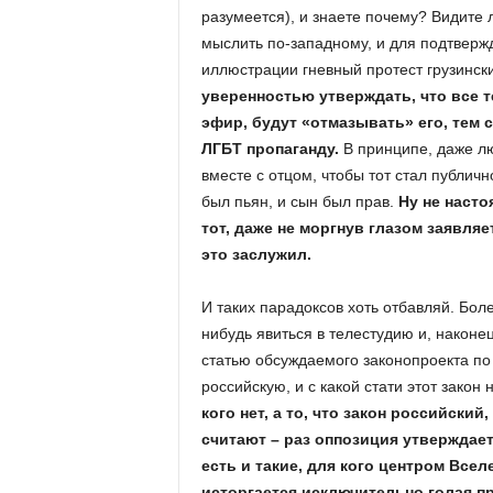
разумеется), и знаете почему? Видите 
мыслить по-западному, и для подтвержд
иллюстрации гневный протест грузинск
уверенностью утверждать, что все 
эфир, будут «отмазывать» его, тем
ЛГБТ пропаганду.
В принципе, даже лю
вместе с отцом, чтобы тот стал публич
был пьян, и сын был прав.
Ну не насто
тот, даже не моргнув глазом заявляет
это заслужил.
И таких парадоксов хоть отбавляй. Бол
нибудь явиться в телестудию и, наконе
статью обсуждаемого законопроекта по
российскую, и с какой стати этот закон
кого нет, а то, что закон российски
считают – раз оппозиция утверждает,
есть и такие, для кого центром Все
исторгается исключительно голая п