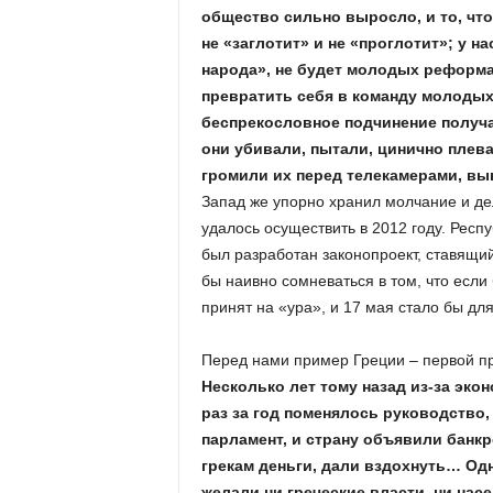
общество сильно выросло, и то, что
не «заглотит» и не «проглотит»; у 
народа», не будет молодых реформ
превратить себя в команду молодых
беспрекословное подчинение получа
они убивали, пытали, цинично плев
громили их перед телекамерами, вы
Запад же упорно хранил молчание и дела
удалось осуществить в 2012 году. Респ
был разработан законопроект, ставящи
бы наивно сомневаться в том, что если 
принят на «ура», и 17 мая стало бы д
Перед нами пример Греции – первой п
Несколько лет тому назад из-за эко
раз за год поменялось руководство
парламент, и страну объявили банк
грекам деньги, дали вздохнуть… Одн
желали ни греческие власти, ни нас