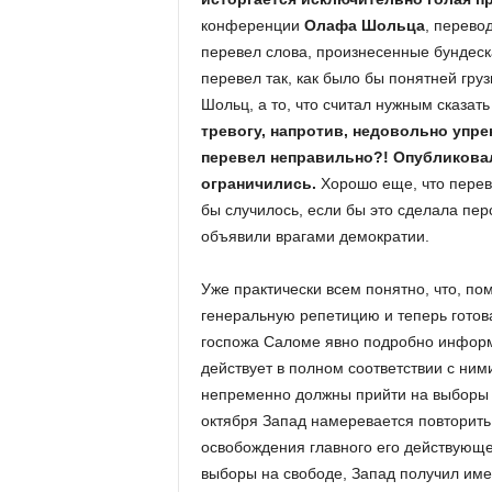
конференции
Олафа Шольца
, перево
перевел слова, произнесенные бундеска
перевел так, как было бы понятней грузи
Шольц, а то, что считал нужным сказать
тревогу, напротив, недовольно упрек
перевел неправильно?! Опубликова
ограничились.
Хорошо еще, что перев
бы случилось, если бы это сделала пе
объявили врагами демократии.
Уже практически всем понятно, что, п
генеральную репетицию и теперь готов
госпожа Саломе явно подробно информ
действует в полном соответствии с ним
непременно должны прийти на выборы 26
октября Запад намеревается повторить
освобождения главного его действующег
выборы на свободе, Запад получил им