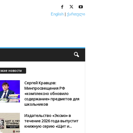
English
|
ქართული
ежие новости
Сергей Кравцов:
Минпросвещения РФ
«комплексно обновило
содержание» предметов для
школьников
Издательство «Эксмо» в
течение 2026 года выпустит
книжную серию «Щит и...