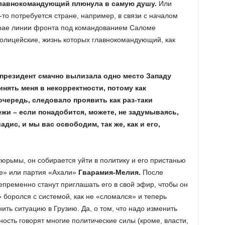
главнокомандующий плюнула в самую душу.
Или
-то потребуется стране, например, в связи с началом
крае линии фронта под командованием Саломе
олицейские, жизнь которых главнокомандующий, как
 президент смачно вылизала одно место Западу
инять меня в некорректности, потому как
очередь, следовало проявить как раз-таки
ежи – если понадобится, можете, не задумываясь,
дис, и мы вас освободим, так же, как и его,
тюрьмы, он собирается уйти в политику и его пристанью
е» или партия «Ахали»
Гварамия-Мелия.
После
пременно станут приглашать его в свой эфир, чтобы он
» боролся с системой, как не «сломался» и теперь
ить ситуацию в Грузию. Да, о том, что надо изменить
ость говорят многие политические силы (кроме, власти,