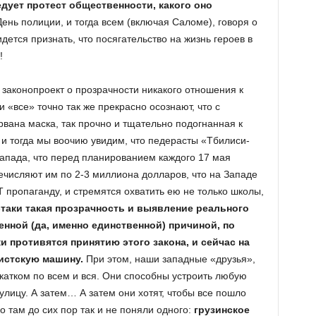
дует протест общественности, какого оно
День полиции, и тогда всем (включая Саломе), говоря о
дется признать, что посягательство на жизнь героев в
!
 законопроект о прозрачности никакого отношения к
и «все» точно так же прекрасно осознают, что с
вана маска, так прочно и тщательно подогнанная к
 и тогда мы воочию увидим, что педерасты «Тбилиси-
апада, что перед планированием каждого 17 мая
ечисляют им по 2-3 миллиона долларов, что на Западе
 пропаганду, и стремятся охватить ею не только школы,
-таки такая прозрачность и выявление реального
нной (да, именно единственной) причиной, по
и противятся принятию этого закона, и сейчас на
истскую машину.
При этом, наши западные «друзья»,
катком по всем и вся. Они способны устроить любую
улицу. А затем… А затем они хотят, чтобы все пошло
о там до сих пор так и не поняли одного:
грузинское