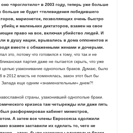
 оно «проглотило» в 2003 году, теперь уже больше
нас больше не будет «телевидения победившего
аторов, марионеток, позволяющих очень быстро
 убийц и маленьких диктаторов, взамен на свое
ющие право на все, включая убийство людей. И
али в душу нации, врывались в дома оппонентов и
водя вместе с обнаженными женами и дочерьми.
л это, потому что готовился к тому, что так и не
убликанская партия даже не пытается скрыть, что уже
й целью узаконивание однополых браков. Думаю, было
б в 2012 власть не поменялась, закон этот был бы
ля Запада еще одним «знаменательным» днем?!
равославной страны, узаконившей однополые браки.
номического кризиса там четырежды или даже пять
, был расформирован кабинет министров,
ротом. А затем все члены Евросоюза одолжили
ако взамен заставили их сделать то, чего не
еление – здесь были узаконены однополые браки.