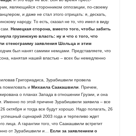
дчик, являющийся сторонником оппозиции, по-своему
нцлером, и даже не стал этого отрицать: я, дескать,
нскому народу. То есть, сказал не то, что имел в виду
 сам.
Немецкая сторона, вместо того, чтобы забить
нула грузинскую власть: ну и что с того, что
ли стенограмму заявления Шольца и этим
одчик был нанят самими немцами. Представляете, что
рсона, нанятая нашей властью – всех бы немедленно
омиловав Григориадиса, Зурабишвили провела
а помиловать и
Михаила Саакашвили
. Причем,
ирована о планах Запада в отношении Грузии, и она
и. Именно по этой причине Зурабишвили заявила – все
 октября и тогда все будут хорошо. Надо полагать, 26
 успешный сценарий 2003 года и терпеливо ждет
о лица. А гарантии того, что Саакашвили встретит
енно от Зурабишвили и…
Если за заявлением о