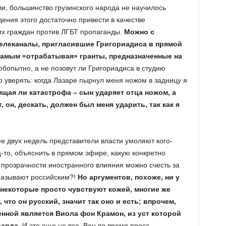
ли, большинство грузинского народа не научилось
ения этого достаточно привести в качестве
их граждан против ЛГБТ пропаганды.
Можно с
телеканалы, пригласившие Григориадиса в прямой
 самым «отрабатывая»
гранты, предназначенные на
бопытно, а не позовут ли Григориадиса в студию
но уверять: когда Лазаре пырнул меня ножом в задницу я
ящая ли катастрофа – сын ударяет отца ножом, а
, он, дескать, должен был меня ударить, так как я
ее двух недель представители власти умоляют кого-
ц-то, объяснить в прямом эфире, какую конкретно
 прозрачности иностранного влияния можно счесть за
 называют российским?!
Но аргументов, похоже, ни у
й, некоторые просто чувствуют кожей, многие же
 что он русский, значит так оно и есть; впрочем,
ленной является Виола фон Крамон, из уст которой
равда.
И это еще не все. Вон во время пресс-