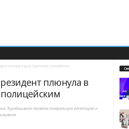
идент плюнула в душу грузинским полицейским
Св
президент плюнула в
 полицейским
диса, Зурабишвили провела генеральную репетицию и
акашвили