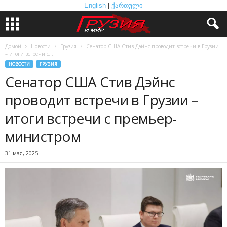
English
|
ქართული
Домой
Новости
Грузия
Сенатор США Стив Дэйнс проводит встречи в Грузии
– итоги встречи с...
НОВОСТИ
ГРУЗИЯ
Сенатор США Стив Дэйнс
проводит встречи в Грузии –
итоги встречи с премьер-
министром
31 мая, 2025