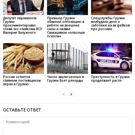
Депутат парламента
Премьер Грузии
Спецслужбы Грузии
Грузии
обвинил оппозицию в
возбудили дело о
прокомментировал
работе на внешние
саботаже из-за фейков
слова экс-главкома ВСУ
силы и назвал
про россиян
Валерия Залужного
Саакашвили «опасным
психом»
Россия остается
Число заключенных в
Преступность в Грузии
главным поставщиком
Грузии бьет рекорды
продолжает расти
зерна в Грузию
ОСТАВЬТЕ ОТВЕТ