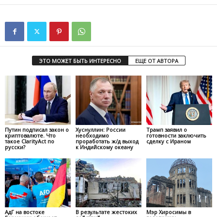
ЭТО МОЖЕТ БЫТЬ ИНТЕРЕСНО
ЕЩЕ ОТ АВТОРА
Путин подписал закон о
Хуснуллин: России
Трамп заявил о
криптовалюте. Что
необходимо
готовности заключить
такое ClarityAct по
проработать ж/д выход
сделку с Ираном
русски?
к Индийскому океану
АдГ на востоке
В результате жестоких
Мэр Хиросимы в