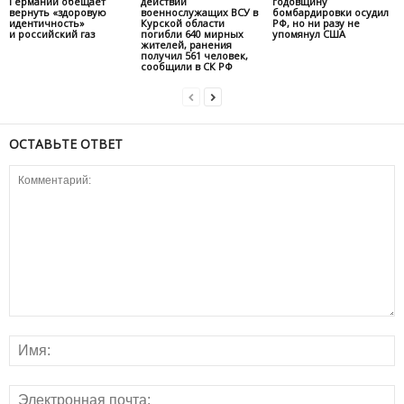
Германии обещает
действий
годовщину
вернуть «здоровую
военнослужащих ВСУ в
бомбардировки осудил
идентичность»
Курской области
РФ, но ни разу не
и российский газ
погибли 640 мирных
упомянул США
жителей, ранения
получил 561 человек,
сообщили в СК РФ
ОСТАВЬТЕ ОТВЕТ