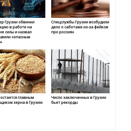
р Грузии обвинил
Спецслужбы Грузии возбудили
цию в работе на
дело о саботаже из-за фейков
е силы и назвал
про россиян
швили «опасным
»
 остается главным
Число заключенных в Грузии
щиком зерна в Грузию
бьет рекорды