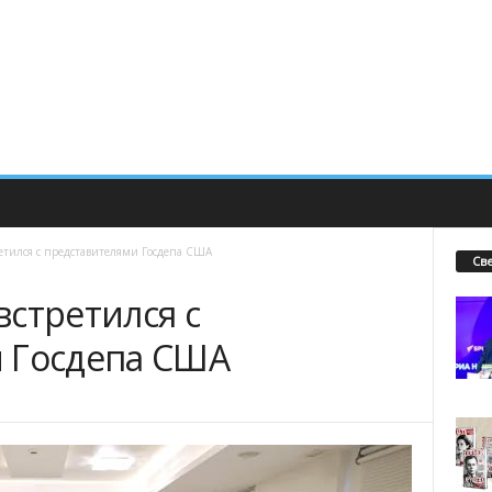
етился с представителями Госдепа США
Св
стретился с
 Госдепа США