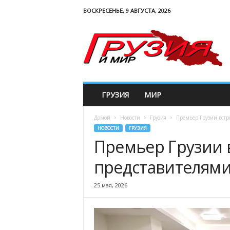
ВОСКРЕСЕНЬЕ, 9 АВГУСТА, 2026
G
e
w
o
r
l
d
ГРУЗИЯ
МИР
Домой
Новости
Грузия
Премьер Грузии встр
НОВОСТИ
ГРУЗИЯ
Премьер Грузии в
представителями
25 мая, 2026