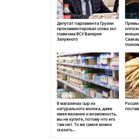
Депутат парламента Грузии
Премье
прокомментировал слова экс-
оппози
главкома ВСУ Валерия
внешни
Залужного
Саака
психом
В магазинах сыр из
Россия
натурального молока, даже
постав
имея желание и возможность,
вы не купите, потому что его
там нет. То же самое можно
сказать...