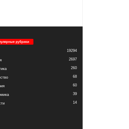
пулярные рубрики
19294
2697
я
260
тика
68
ство
60
рия
39
омика
14
сти