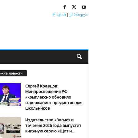
English
|
ქართული
ежие новости
Сергей Кравцов:
Минпросвещения РФ
«комплексно обновило
содержание» предметов для
школьников
Издательство «Эксмо» в
течение 2026 года выпустит
книжную серию «Щит и...