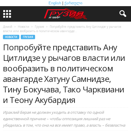
English
|
ქართული
Домой
Новости
Грузия
Попробуйте представить Ану Цитлидзе у рычагов
власти или вообразить в политическом авангарде...
НОВОСТИ
ГРУЗИЯ
Попробуйте представить Ану
Цитлидзе у рычагов власти или
вообразить в политическом
авангарде Хатуну Самнидзе,
Тину Бокучава, Тако Чарквиани
и Теону Акубардия
Ираклий Берая не должен уходить в отставку по одной
единственной причине – чтобы оппозиция лишний раз не
убедилась в том, что она на все имеет право, а власть – безвластна