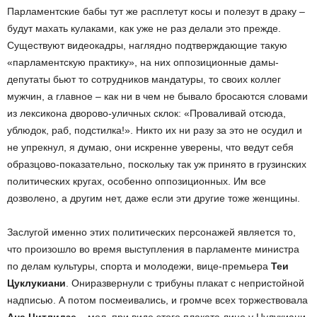
Парламентские бабы тут же расплетут косы и полезут в драку –
будут махать кулаками, как уже не раз делали это прежде.
Существуют видеокадры, наглядно подтверждающие такую
«парламентскую практику», на них оппозиционные дамы-
депутаты бьют то сотрудников мандатуры, то своих коллег
мужчин, а главное – как ни в чем не бывало бросаются словами
из лексикона дворово-уличных склок: «Проваливай отсюда,
ублюдок, раб, подстилка!». Никто их ни разу за это не осудил и
не упрекнул, я думаю, они искренне уверены, что ведут себя
образцово-показательно, поскольку так уж принято в грузинских
политических кругах, особенно оппозиционных. Им все
дозволено, а другим нет, даже если эти другие тоже женщины.
Заслугой именно этих политических персонажей является то,
что произошло во время выступления в парламенте министра
по делам культуры, спорта и молодежи, вице-премьера
Теи
Цуклукиани
. Ониразвернули с трибуны плакат с непристойной
надписью. А потом посмеивались, и громче всех торжествовала
Ана Цитлидзе
– мол, при виде этого плаката лицо у Цулукиани