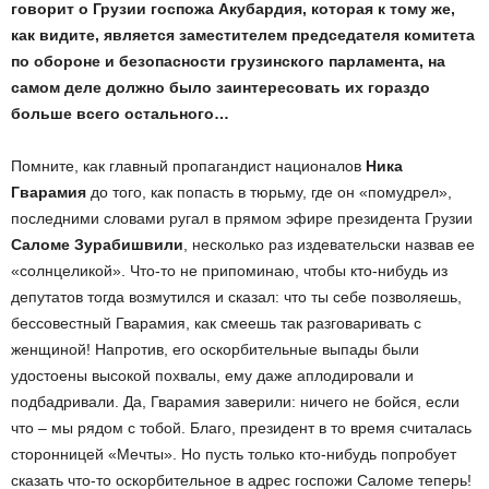
говорит о Грузии госпожа Акубардия, которая к тому же,
как видите, является заместителем председателя комитета
по обороне и безопасности грузинского парламента, на
самом деле должно было заинтересовать их гораздо
больше всего остального…
Помните, как главный пропагандист националов
Ника
Гварамия
до того, как попасть в тюрьму, где он «помудрел»,
последними словами ругал в прямом эфире президента Грузии
Саломе Зурабишвили
, несколько раз издевательски назвав ее
«солнцеликой». Что-то не припоминаю, чтобы кто-нибудь из
депутатов тогда возмутился и сказал: что ты себе позволяешь,
бессовестный Гварамия, как смеешь так разговаривать с
женщиной! Напротив, его оскорбительные выпады были
удостоены высокой похвалы, ему даже аплодировали и
подбадривали. Да, Гварамия заверили: ничего не бойся, если
что – мы рядом с тобой. Благо, президент в то время считалась
сторонницей «Мечты». Но пусть только кто-нибудь попробует
сказать что-то оскорбительное в адрес госпожи Саломе теперь!