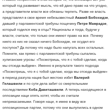
который год развивает мысль, что ей дано право на что угодно,
а представители власти все обязаны терпеть. Разве не власть
представлял в свое время небезызвестный
Акакий Бобохидзе
,
давший у парламентской трибуны пощечину
Петре Мамрадзе
,
который годился ему в отцы? Националы и тогда, будучи у
власти, считали, что только они имеют право на все. Почему
никто из них не сказал ничего Бобохидзе, не осудил его
поступок? Да потому что надо было напугать всех остальных.
Помните, как прямо с парламентской трибуны сыпались
хулиганские угрозы: «Посмотришь, что я с тобой сделаю, когда
мы отсюда выйдем». Именно в результате такого подхода
«Посмотришь, что я с тобой сделаю, когда мы отсюда выйдем»
в период разгула нацев был жестоко избит
Валерий
Гелашвили
и по сути дела забит со смертельными
последствиями
Коба Давиташвили
. А теперь находящиеся в
оппозиции наци опять хотят, чтобы их считали
неприкасаемыми. Говоря наци, я имею в виду все
оппозиционные партии, потому что они вылупились в одном