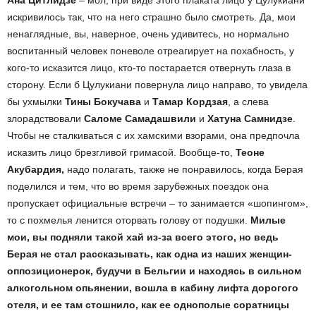
искривилось так, что на него страшно было смотреть. Да, мои
ненаглядные, вы, наверное, очень удивитесь, но нормально
воспитанный человек поневоле отреагирует на похабность, у
кого-то исказится лицо, кто-то постарается отвернуть глаза в
сторону. Если б Цулукиани повернула лицо направо, то увидела
бы ухмылки
Тины Бокучава
и
Тамар Кордзая
, а слева
злорадствовали
Саломе Самадашвили
и
Хатуна Самнидзе
.
Чтобы не сталкиваться с их хамскими взорами, она предпочла
исказить лицо брезгливой гримасой. Вообще-то,
Теоне
Акубардия,
надо полагать, также не понравилось, когда Берая
поделился и тем, что во время зарубежных поездок она
пропускает официальные встречи – то занимается «шопингом»,
то с похмелья ленится оторвать голову от подушки.
Милые
мои, вы подняли такой хай из-за всего этого, но ведь
Берая не стал рассказывать, как одна из наших женщин-
оппозиционерок, будучи в Бельгии и находясь в сильном
алкогольном опьянении, вошла в кабину лифта дорогого
отеля, и ее там стошнило, как ее однополые соратницы