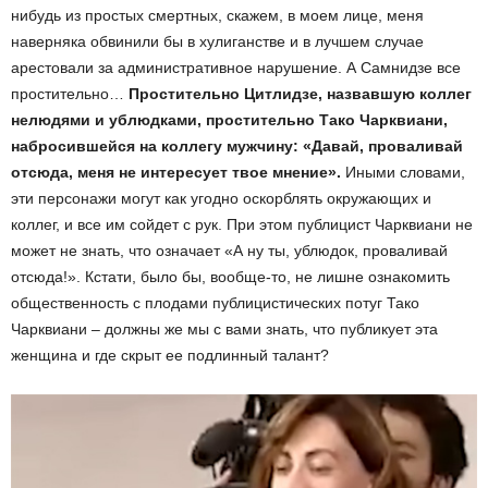
нибудь из простых смертных, скажем, в моем лице, меня
наверняка обвинили бы в хулиганстве и в лучшем случае
арестовали за административное нарушение. А Самнидзе все
простительно…
Простительно Цитлидзе, назвавшую коллег
нелюдями и ублюдками, простительно Тако Чарквиани,
набросившейся на коллегу мужчину: «Давай, проваливай
отсюда, меня не интересует твое мнение».
Иными словами,
эти персонажи могут как угодно оскорблять окружающих и
коллег, и все им сойдет с рук. При этом публицист Чарквиани не
может не знать, что означает «А ну ты, ублюдок, проваливай
отсюда!». Кстати, было бы, вообще-то, не лишне ознакомить
общественность с плодами публицистических потуг Тако
Чарквиани – должны же мы с вами знать, что публикует эта
женщина и где скрыт ее подлинный талант?