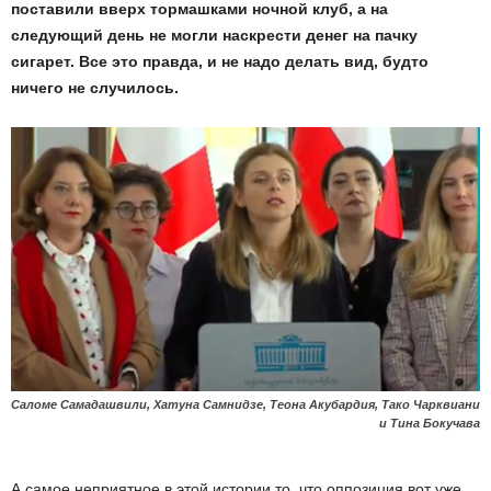
поставили вверх тормашками ночной клуб, а на
следующий день не могли наскрести денег на пачку
сигарет. Все это правда, и не надо делать вид, будто
ничего не случилось.
Саломе Самадашвили, Хатуна Самнидзе, Теона Акубардия, Тако Чарквиани
и Тина Бокучава
А самое неприятное в этой истории то, что оппозиция вот уже