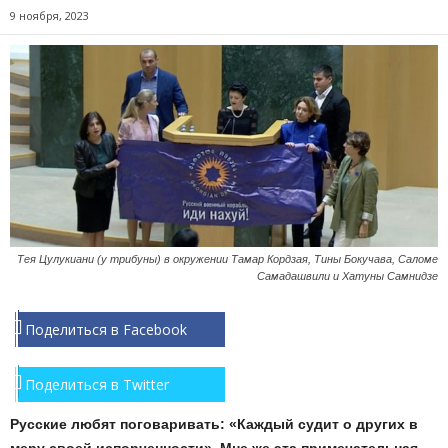
9 ноября, 2023
Тея Цулукиани (у трибуны) в окружении Тамар Кордзая, Тины Бокучава, Саломе
Самадашвили и Хатуны Самнидзе
Поделиться в Facebook
Поделиться в Twitter
Русские любят поговаривать: «Каждый судит о других в
меру своей испорченности». Мне же эта примечательная