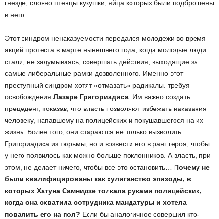
гнезде, словно птенцы кукушки, яйца которых были подброшены
в него.
Этот синдром ненаказуемости передался молодежи во время
акций протеста в марте нынешнего года, когда молодые люди
стали, не задумываясь, совершать действия, выходящие за
самые либеральные рамки дозволенного. Именно этот
преступный синдром хотят «отмазать» радикалы, требуя
освобождения
Лазаре Григориадиса
. Им важно создать
прецедент, показав, что власть позволяют избежать наказания
человеку, напавшему на полицейских и покушавшегося на их
жизнь. Более того, они стараются не только вызволить
Григориадиса из тюрьмы, но и возвести его в ранг героя, чтобы
у него появилось как можно больше поклонников. А власть, при
этом, не делает ничего, чтобы все это остановить…
Почему не
были квалифицированы как хулиганство эпизоды, в
которых Хатуна Самнидзе толкала руками полицейских,
когда она схватила сотрудника мандатуры и хотела
повалить его на пол?
Если бы аналогичное совершил кто-