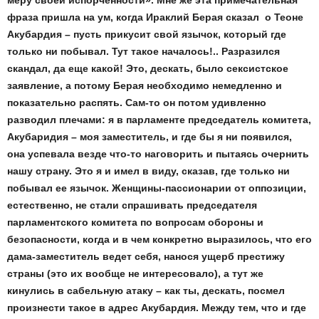
фраза пришла на ум, когда Ираклий Берая сказал о Теоне
Акубардия – пусть прикусит свой язычок, который где
только ни побывал. Тут такое началось!.. Разразился
скандал, да еще какой! Это, дескать, было сексистское
заявление, а потому Берая необходимо немедленно и
показательно распять. Сам-то он потом удивленно
разводил плечами: я в парламенте председатель комитета,
Акубаридия – моя заместитель, и где бы я ни появился,
она успевала везде что-то наговорить и пытаясь очернить
нашу страну. Это я и имел в виду, сказав, где только ни
побывал ее язычок. Женщины-пассионарии от оппозиции,
естественно, не стали спрашивать председателя
парламентского комитета по вопросам обороны и
безопасности, когда и в чем конкретно выразилось, что его
дама-заместитель ведет себя, нанося ущерб престижу
страны (это их вообще не интересовало), а тут же
кинулись в сабельную атаку – как ты, дескать, посмел
произнести такое в адрес Акубардия. Между тем, что и где