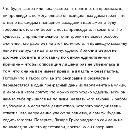
Что будет завтра или послезавтра, я, понятно, ни предсказать,
ни предвидеть не могу, однако оппозиционные дамы грозят, что
отныне на каждом пленарном заседании парламента будут
требовать отставки Берая с поста председателя комитета. По
существу, с принципиальной точки зрения не имеет особого
значения, кто работает на этой должности, и правящую команду
явно не затрудни найти замену, однако
Ираклий Берая не
должен уходить в отставку по одной единственной
причине – чтобы оппозиция лишний раз не убедилась в
том, что она на все имеет право, а власть – безвластна
.
Потому что в таком случае это бесправие и безвластие
переместятся в один прекрасный день из парламента на улицу,
и многие в итоге сочтут, что можно кого угодно ударить, если он
чем-то тебе пришелся не по душе, назвать кого захочешь рабом
и ублюдком, а если тебе дадут отпор, которого заслуживаешь,
ответившего непременно упекут за решетку, а сам ты будешь
ходить гоголем. Поверьте, Лазаре Григориадис по сей день не
понимает, за что его арестовали, поскольку он наверняка