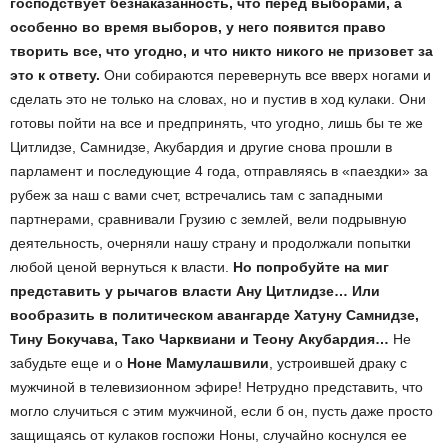
господствует безнаказанность, что перед выборами, а
особенно во время выборов, у него появится право
творить все, что угодно, и что никто никого не призовет за
это к ответу.
Они собираются перевернуть все вверх ногами и
сделать это не только на словах, но и пустив в ход кулаки. Они
готовы пойти на все и предпринять, что угодно, лишь бы те же
Цитлидзе, Самнидзе, Акубардия и другие снова прошли в
парламент и последующие 4 года, отправляясь в «паездки» за
рубеж за наш с вами счет, встречались там с западными
партнерами, сравнивали Грузию с землей, вели подрывную
деятельность, очерняли нашу страну и продолжали попытки
любой ценой вернуться к власти.
Но попробуйте на миг
представить у рычагов власти Ану Цитлидзе… Или
вообразить в политическом авангарде Хатуну Самнидзе,
Тину Бокучава, Тако Чарквиани и Теону Акубардия…
Не
забудьте еще и о
Ноне Мамулашвили
, устроившей драку с
мужчиной в телевизионном эфире! Нетрудно представить, что
могло случиться с этим мужчиной, если б он, пусть даже просто
защищаясь от кулаков госпожи Ноны, случайно коснулся ее