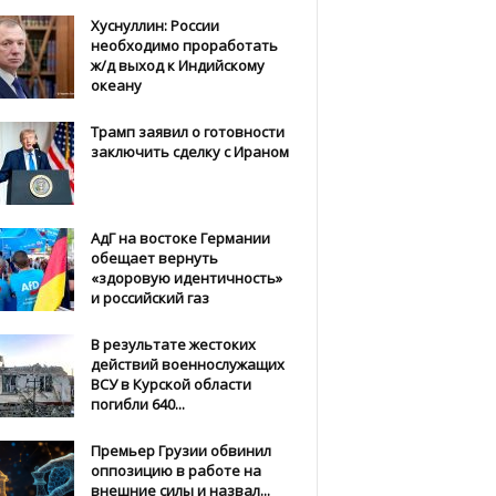
Хуснуллин: России
необходимо проработать
ж/д выход к Индийскому
океану
Трамп заявил о готовности
заключить сделку с Ираном
АдГ на востоке Германии
обещает вернуть
«здоровую идентичность»
и российский газ
В результате жестоких
действий военнослужащих
ВСУ в Курской области
погибли 640...
Премьер Грузии обвинил
оппозицию в работе на
внешние силы и назвал...