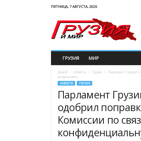
ПЯТНИЦА, 7 АВГУСТА, 2026
G
e
w
o
r
l
d
ГРУЗИЯ
МИР
Домой
Новости
Грузия
Парламент Грузии в 
запрашивать...
НОВОСТИ
ГРУЗИЯ
Парламент Грузи
одобрил поправ
Комиссии по связ
конфиденциальн