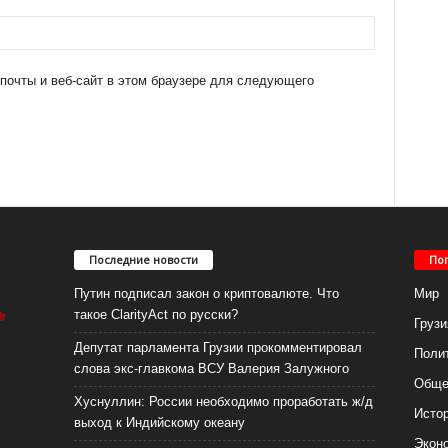
 почты и веб-сайт в этом браузере для следующего
Последние новости
По
Путин подписал закон о криптовалюте. Что
Мир
такое ClarityAct по русски?
Грузи
Депутат парламента Грузии прокомментировал
Поли
слова экс-главкома ВСУ Валерия Залужного
Обще
Хуснуллин: России необходимо проработать ж/д
Исто
выход к Индийскому океану
Экон