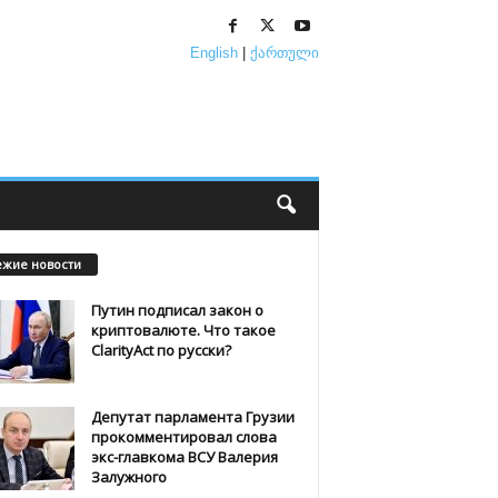
English
|
ქართული
ежие новости
Путин подписал закон о
криптовалюте. Что такое
ClarityAct по русски?
Депутат парламента Грузии
прокомментировал слова
экс-главкома ВСУ Валерия
Залужного