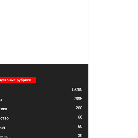
пулярные рубрики
19280
2695
я
260
тика
68
ство
60
рия
39
омика