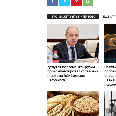
ЭТО МОЖЕТ БЫТЬ ИНТЕРЕСНО
ЕЩЕ ОТ 
Депутат парламента Грузии
Премье
прокомментировал слова экс-
оппози
главкома ВСУ Валерия
внешни
Залужного
Саака
психом