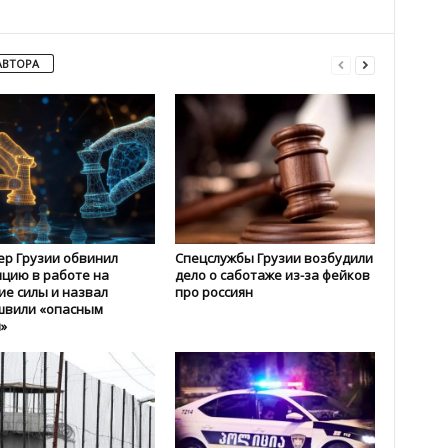
АВТОРА
р Грузии обвинил
Спецслужбы Грузии возбудили
цию в работе на
дело о саботаже из-за фейков
е силы и назвал
про россиян
швили «опасным
»